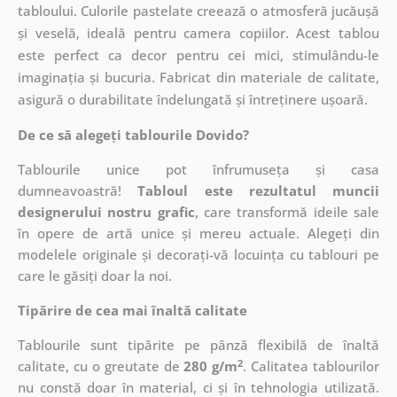
tabloului. Culorile pastelate creează o atmosferă jucăușă
și veselă, ideală pentru camera copiilor. Acest tablou
este perfect ca decor pentru cei mici, stimulându-le
imaginația și bucuria. Fabricat din materiale de calitate,
asigură o durabilitate îndelungată și întreținere ușoară.
De ce să alegeți tablourile Dovido?
Tablourile unice pot înfrumuseța și casa
dumneavoastră!
Tabloul este rezultatul muncii
designerului nostru grafic
, care
transformă ideile sale
în opere de artă unice și mereu actuale. Alegeți din
modelele originale și decorați-vă locuința cu tablouri pe
care le găsiți doar la noi.
Tipărire de cea mai înaltă calitate
Tablourile sunt tipărite pe pânză flexibilă de înaltă
2
calitate, cu o greutate de
280 g/m
. Calitatea tablourilor
nu constă doar în material, ci și în tehnologia utilizată.