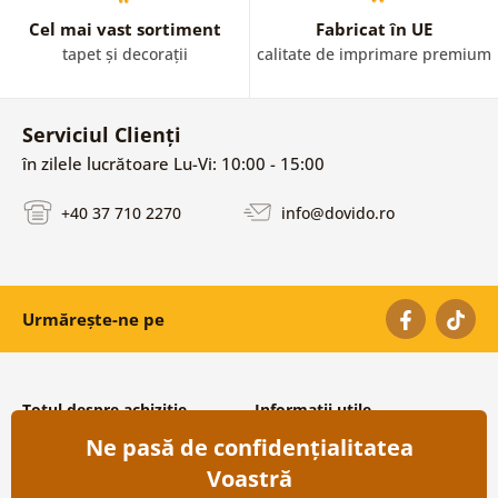
Cel mai vast sortiment
Fabricat în UE
tapet și decorații
calitate de imprimare premium
Serviciul Clienți
în zilele lucrătoare Lu-Vi: 10:00 - 15:00
+40 37 710 2270
info@dovido.ro
Urmărește-ne pe
Totul despre achiziție
Informații utile
Ne pasă de confidențialitatea
Condiții și termeni generali
Despre noi
Protecția datelor personale
Întrebări frecvente
Voastră
Transport și modalități de plată
Contacte