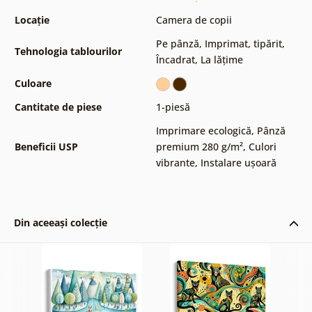
Locație
Camera de copii
Pe pânză
,
Imprimat, tipărit
,
Tehnologia tablourilor
Încadrat
,
La lățime
Culoare
Cantitate de piese
1-piesă
Imprimare ecologică
,
Pânză
Beneficii USP
premium 280 g/m²
,
Culori
vibrante
,
Instalare ușoară
Din aceeași colecție