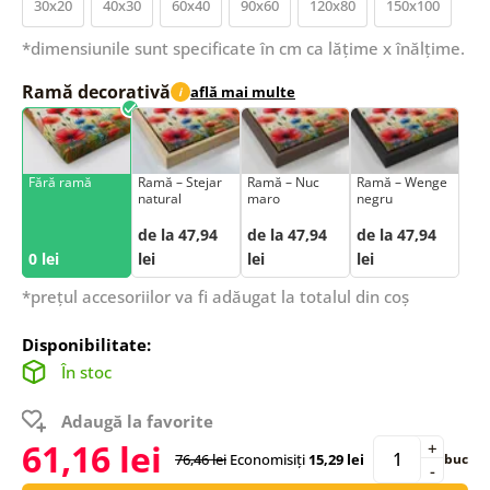
30x20
40x30
60x40
90x60
120x80
150x100
*dimensiunile sunt specificate în cm ca lățime x înălțime.
Ramă decorativă
află mai multe
i
Fără ramă
Ramă – Stejar
Ramă – Nuc
Ramă – Wenge
natural
maro
negru
de la 47,94
de la 47,94
de la 47,94
0 lei
lei
lei
lei
*prețul accesoriilor va fi adăugat la totalul din coș
Disponibilitate:
În stoc
Adaugă la favorite
61,16 lei
+
76,46 lei
Economisiți
15,29 lei
buc
-