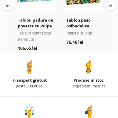
Tablou pădure de
Tablou pisici
T
poveste cu vulpe
psihedelice
b
e
și bufnițe
m
Tablouri pentru copii
Tablouri cu pisici
T
animăluțe
a
76,46 lei
106,65 lei
7
Transport gratuit
Produse în stoc
peste 500,00 lei
expediem imediat