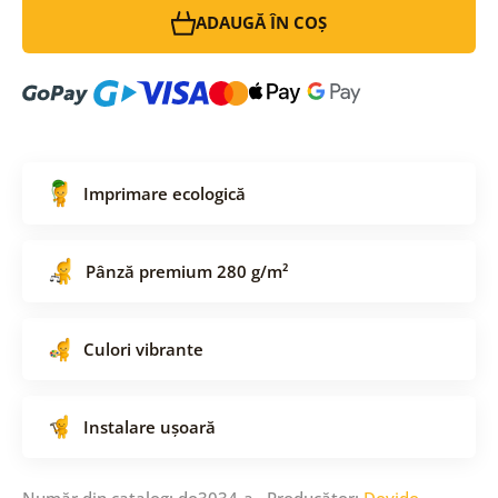
ADAUGĂ ÎN COȘ
Imprimare ecologică
Pânză premium 280 g/m²
Culori vibrante
Instalare ușoară
Număr din catalog: do3034-a Producător:
Dovido