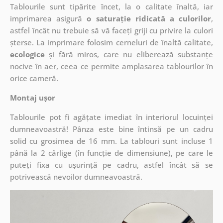
Tablourile sunt tipărite încet, la o calitate înaltă, iar
imprimarea asigură
o saturație ridicată a culorilor
,
astfel încât nu trebuie să vă faceți griji cu privire la culori
șterse. La imprimare folosim cerneluri de înaltă calitate,
ecologice
și fără miros, care nu eliberează substanțe
nocive în aer, ceea ce permite amplasarea tablourilor în
orice cameră.
Montaj ușor
Tablourile pot fi agățate imediat în interiorul locuinței
dumneavoastră! Pânza este bine întinsă pe un cadru
solid cu grosimea de 16 mm. La tablouri sunt incluse 1
până la 2 cârlige (în funcție de dimensiune), pe care le
puteți fixa cu ușurință pe cadru, astfel încât să se
potrivească nevoilor dumneavoastră.