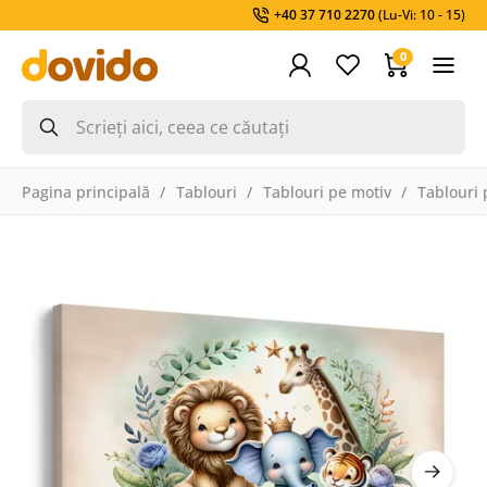
+40 37 710 2270
(Lu-Vi: 10 - 15)
0
Pagina principală
Tablouri
Tablouri pe motiv
Tablouri 