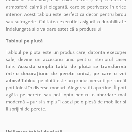
atmosferă calmă și elegantă, care se potrivește în orice
interior. Acest tablou este perfect ca decor pentru birou
sau sufragerie. Calitatea execuției asigură o durabilitate
îndelungată și o valoare estetică a produsului.
Tabloul pe plută
Tabloul pe plută este un produs care, datorită execuției
sale, devine un accesoriu unic pentru interiorul casei
tale.
Această simplă tablă de plută se transformă
într-o decorațiune de perete unică, pe care o vei
adora!
Tabloul pe plută este un produs versatil pe care îl
poți folosi în diverse moduri. Alegerea îți aparține. Îl poți
agăța pe perete sau poți opta pentru o abordare mai
modernă – pur și simplu îl așezi pe o piesă de mobilier și
îl sprijini de perete.
Utilizarea tablei de plută