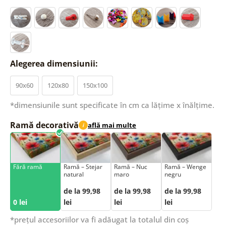
Alegerea dimensiunii:
90x60
120x80
150x100
*dimensiunile sunt specificate în cm ca lățime x înălțime.
Ramă decorativă
află mai multe
i
Fără ramă
Ramă – Stejar
Ramă – Nuc
Ramă – Wenge
natural
maro
negru
de la 99,98
de la 99,98
de la 99,98
0 lei
lei
lei
lei
*prețul accesoriilor va fi adăugat la totalul din coș