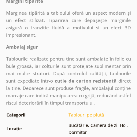
Margini tipărite
Marginea tipărită a tabloului oferă un aspect modern și
un efect stilizat. Tipărirea care depășește marginile
asigură o tranziție fluidă a motivului și un efect 3D
impresionant.
Ambalaj sigur
Tablourile realizate pentru tine sunt ambalate în folie cu
bule groasă, iar colțurile sunt protejate suplimentar prin
mai multe straturi.
După controlul calității, tablourile
sunt expediate într-o
cutie de carton rezistentă
direct
la tine. Deoarece sunt produse fragile, ambalajul conține
marcaje care indică manipularea cu grijă, reducând astfel
riscul deteriorării în timpul transportului.
Categorii
Tablouri pe plută
Bucătărie
,
Camera de zi
,
Hol
,
Locație
Dormitor