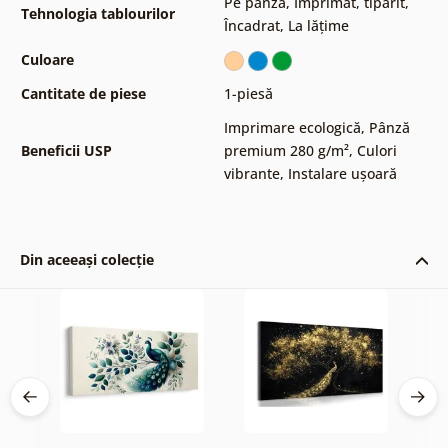
Pe pânză
,
Imprimat, tipărit
,
Tehnologia tablourilor
Încadrat
,
La lățime
Culoare
Cantitate de piese
1-piesă
Imprimare ecologică
,
Pânză
Beneficii USP
premium 280 g/m²
,
Culori
vibrante
,
Instalare ușoară
Din aceeași colecție