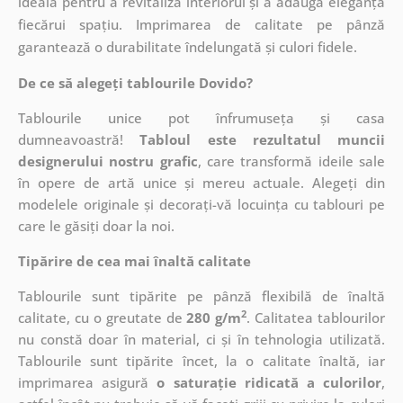
ideală pentru a revitaliza interiorul și a adăuga eleganță
fiecărui spațiu. Imprimarea de calitate pe pânză
garantează o durabilitate îndelungată și culori fidele.
De ce să alegeți tablourile Dovido?
Tablourile unice pot înfrumuseța și casa
dumneavoastră!
Tabloul este rezultatul muncii
designerului nostru grafic
, care
transformă ideile sale
în opere de artă unice și mereu actuale. Alegeți din
modelele originale și decorați-vă locuința cu tablouri pe
care le găsiți doar la noi.
Tipărire de cea mai înaltă calitate
Tablourile sunt tipărite pe pânză flexibilă de înaltă
2
calitate, cu o greutate de
280 g/m
. Calitatea tablourilor
nu constă doar în material, ci și în tehnologia utilizată.
Tablourile sunt tipărite încet, la o calitate înaltă, iar
imprimarea asigură
o saturație ridicată a culorilor
,