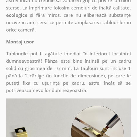
astfel încât nu trebuie să vă faceți griji cu privire la culori
șterse. La imprimare folosim cerneluri de înaltă calitate,
ecologice
și fără miros, care nu eliberează substanțe
nocive în aer, ceea ce permite amplasarea tablourilor în
orice cameră.
Montaj ușor
Tablourile pot fi agățate imediat în interiorul locuinței
dumneavoastră! Pânza este bine întinsă pe un cadru
solid cu grosimea de 16 mm. La tablouri sunt incluse 1
până la 2 cârlige (în funcție de dimensiune), pe care le
puteți fixa cu ușurință pe cadru, astfel încât să se
potrivească nevoilor dumneavoastră.