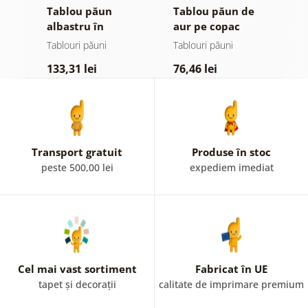
Tablou păun
Tablou păun de
T
albastru în
aur pe copac
f
compoziție
Tablouri păuni
Tablouri păuni
T
florală
133,31 lei
76,46 lei
7
Transport gratuit
Produse în stoc
peste 500,00 lei
expediem imediat
Cel mai vast sortiment
Fabricat în UE
tapet și decorații
calitate de imprimare premium