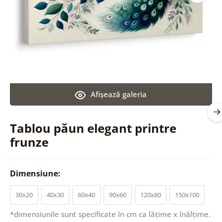
Afişează galeria
Tablou păun elegant printre
frunze
Dimensiune:
30x20
40x30
60x40
90x60
120x80
150x100
*dimensiunile sunt specificate în cm ca lățime x înălțime.