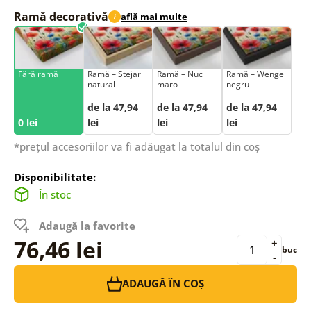
Ramă decorativă
află mai multe
i
Fără ramă
Ramă – Stejar
Ramă – Nuc
Ramă – Wenge
natural
maro
negru
de la 47,94
de la 47,94
de la 47,94
0 lei
lei
lei
lei
*prețul accesoriilor va fi adăugat la totalul din coș
Disponibilitate:
În stoc
Adaugă la favorite
76,46 lei
+
buc
-
ADAUGĂ ÎN COȘ