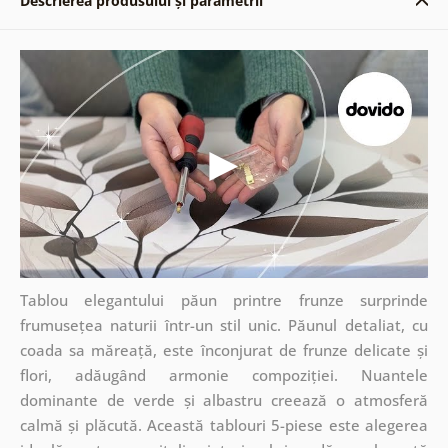
Descrierea produsului și parametrii
Tablou elegantului păun printre frunze surprinde
frumusețea naturii într-un stil unic. Păunul detaliat, cu
coada sa măreață, este înconjurat de frunze delicate și
flori, adăugând armonie compoziției. Nuantele
dominante de verde și albastru creează o atmosferă
calmă și plăcută. Această tablouri 5-piese este alegerea