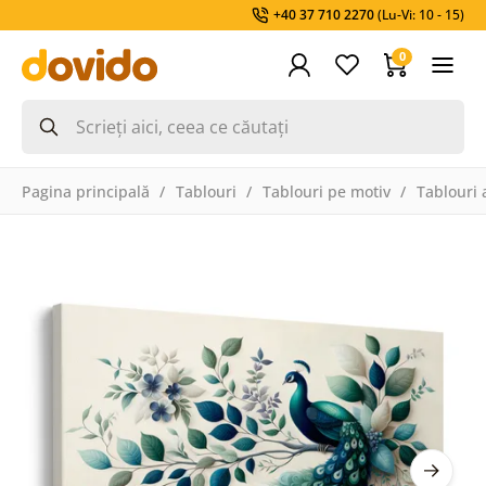
+40 37 710 2270
(Lu-Vi: 10 - 15)
0
Pagina principală
Tablouri
Tablouri pe motiv
Tablouri