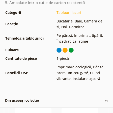
5. Ambalate într-o cutie de carton rezistentă
Categorii
Tablouri lacuri
Bucătărie
,
Baie
,
Camera de
Locație
zi
,
Hol
,
Dormitor
Pe pânză
,
Imprimat, tipărit
,
Tehnologia tablourilor
Încadrat
,
La lățime
Culoare
Cantitate de piese
1-piesă
Imprimare ecologică
,
Pânză
Beneficii USP
premium 280 g/m²
,
Culori
vibrante
,
Instalare ușoară
Din aceeași colecție