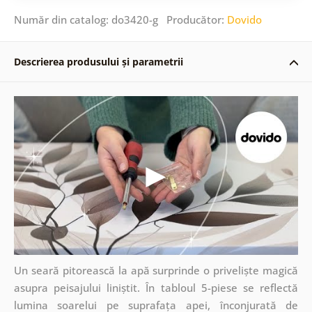
Număr din catalog: do3420-g Producător:
Dovido
Descrierea produsului și parametrii
Un seară pitorească la apă surprinde o priveliște magică
asupra peisajului liniștit. În tabloul 5-piese se reflectă
lumina soarelui pe suprafața apei, înconjurată de