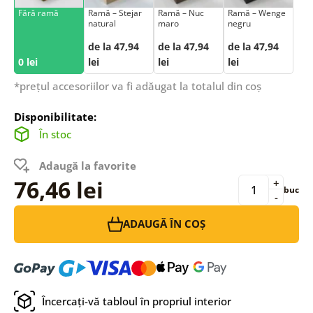
Fără ramă
Ramă – Stejar
Ramă – Nuc
Ramă – Wenge
natural
maro
negru
de la 47,94
de la 47,94
de la 47,94
0 lei
lei
lei
lei
*prețul accesoriilor va fi adăugat la totalul din coș
Disponibilitate:
În stoc
Adaugă la favorite
76,46 lei
+
buc
-
ADAUGĂ ÎN COȘ
Încercați-vă tabloul în propriul interior