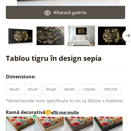
Afişează galeria
Tablou tigru în design sepia
Dimensiune:
30x20
40x30
60x40
90x60
120x80
150x100
*dimensiunile sunt specificate în cm ca lățime x înălțime.
Ramă decorativă
află mai multe
i