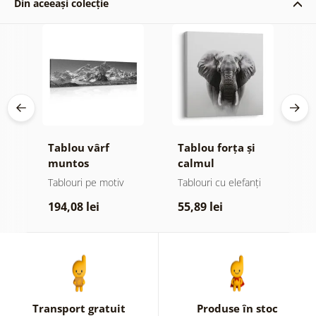
Din aceeași colecție
Tablou vârf
Tablou forța și
T
ru
muntos
calmul
m
maiestuos alb-
elefantului
n
Tablouri pe motiv
Tablouri cu elefanți
Ta
negru
r
194,08 lei
55,89 lei
1
Transport gratuit
Produse în stoc