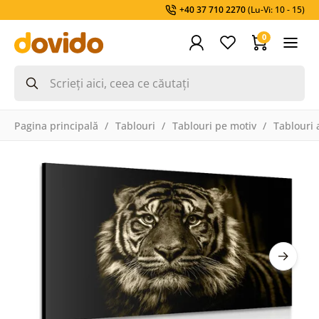
+40 37 710 2270
(Lu-Vi: 10 - 15)
0
Pagina principală
Tablouri
Tablouri pe motiv
Tablouri 