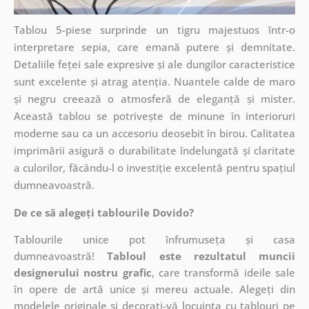
Tablou 5-piese surprinde un tigru majestuos într-o
interpretare sepia, care emană putere și demnitate.
Detaliile feței sale expresive și ale dungilor caracteristice
sunt excelente și atrag atenția. Nuantele calde de maro
și negru creează o atmosferă de eleganță și mister.
Această tablou se potrivește de minune în interioruri
moderne sau ca un accesoriu deosebit în birou. Calitatea
imprimării asigură o durabilitate îndelungată și claritate
a culorilor, făcându-l o investiție excelentă pentru spațiul
dumneavoastră.
De ce să alegeți tablourile Dovido?
Tablourile unice pot înfrumuseța și casa
dumneavoastră!
Tabloul este rezultatul muncii
designerului nostru grafic
, care
transformă ideile sale
în opere de artă unice și mereu actuale. Alegeți din
modelele originale și decorați-vă locuința cu tablouri pe