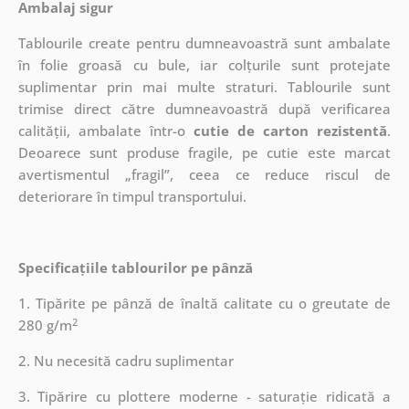
Ambalaj sigur
Tablourile create pentru dumneavoastră sunt ambalate
în folie groasă cu bule, iar colțurile sunt protejate
suplimentar prin mai multe straturi.
Tablourile sunt
trimise direct către dumneavoastră după verificarea
calității, ambalate într-o
cutie de carton rezistentă
.
Deoarece sunt produse fragile, pe cutie este marcat
avertismentul „fragil”, ceea ce reduce riscul de
deteriorare în timpul transportului.
Specificațiile tablourilor pe pânză
1. Tipărite pe pânză de înaltă calitate cu o greutate de
2
280 g/m
2. Nu necesită cadru suplimentar
3. Tipărire cu plottere moderne - saturație ridicată a