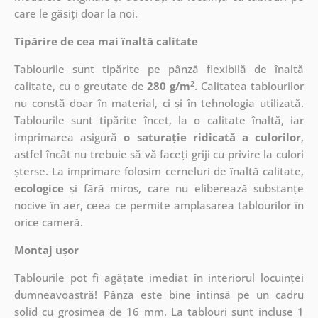
care le găsiți doar la noi.
Tipărire de cea mai înaltă calitate
Tablourile sunt tipărite pe pânză flexibilă de înaltă
2
calitate, cu o greutate de
280 g/m
. Calitatea tablourilor
nu constă doar în material, ci și în tehnologia utilizată.
Tablourile sunt tipărite încet, la o calitate înaltă, iar
imprimarea asigură
o saturație ridicată a culorilor
,
astfel încât nu trebuie să vă faceți griji cu privire la culori
șterse. La imprimare folosim cerneluri de înaltă calitate,
ecologice
și fără miros, care nu eliberează substanțe
nocive în aer, ceea ce permite amplasarea tablourilor în
orice cameră.
Montaj ușor
Tablourile pot fi agățate imediat în interiorul locuinței
dumneavoastră! Pânza este bine întinsă pe un cadru
solid cu grosimea de 16 mm. La tablouri sunt incluse 1