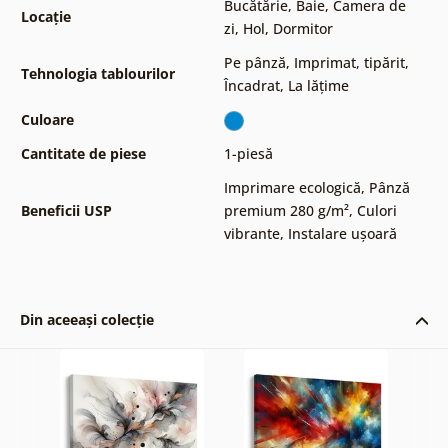
Bucătărie
,
Baie
,
Camera de
Locație
zi
,
Hol
,
Dormitor
Pe pânză
,
Imprimat, tipărit
,
Tehnologia tablourilor
Încadrat
,
La lățime
Culoare
Cantitate de piese
1-piesă
Imprimare ecologică
,
Pânză
Beneficii USP
premium 280 g/m²
,
Culori
vibrante
,
Instalare ușoară
Din aceeași colecție