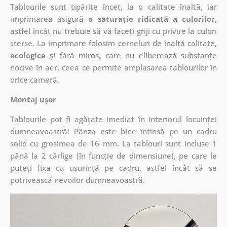
Tablourile sunt tipărite încet, la o calitate înaltă, iar
imprimarea asigură
o saturație ridicată a culorilor
,
astfel încât nu trebuie să vă faceți griji cu privire la culori
șterse. La imprimare folosim cerneluri de înaltă calitate,
ecologice
și fără miros, care nu eliberează substanțe
nocive în aer, ceea ce permite amplasarea tablourilor în
orice cameră.
Montaj ușor
Tablourile pot fi agățate imediat în interiorul locuinței
dumneavoastră! Pânza este bine întinsă pe un cadru
solid cu grosimea de 16 mm. La tablouri sunt incluse 1
până la 2 cârlige (în funcție de dimensiune), pe care le
puteți fixa cu ușurință pe cadru, astfel încât să se
potrivească nevoilor dumneavoastră.