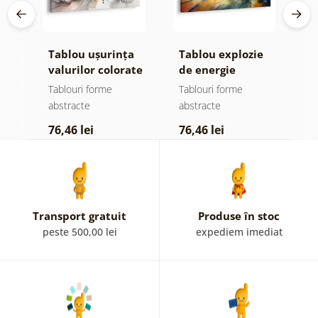
Tablou ușurința
Tablou explozie
T
valurilor colorate
de energie
m
colorată
Tablouri forme
Tablouri forme
T
abstracte
abstracte
a
76,46 lei
76,46 lei
1
Transport gratuit
Produse în stoc
peste 500,00 lei
expediem imediat