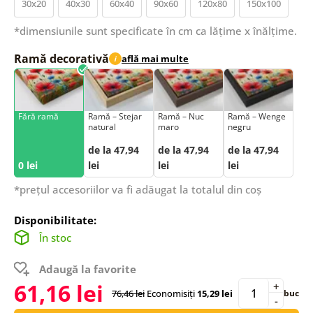
30x20
40x30
60x40
90x60
120x80
150x100
*dimensiunile sunt specificate în cm ca lățime x înălțime.
Ramă decorativă
află mai multe
i
Fără ramă
Ramă – Stejar
Ramă – Nuc
Ramă – Wenge
natural
maro
negru
de la 47,94
de la 47,94
de la 47,94
0 lei
lei
lei
lei
*prețul accesoriilor va fi adăugat la totalul din coș
Disponibilitate:
În stoc
Adaugă la favorite
61,16 lei
+
76,46 lei
Economisiți
15,29 lei
buc
-