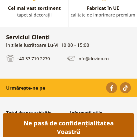
Cel mai vast sortiment
Fabricat în UE
tapet și decorații
calitate de imprimare premium
Serviciul Clienți
în zilele lucrătoare Lu-Vi: 10:00 - 15:00
+40 37 710 2270
info@dovido.ro
Urmărește-ne pe
Totul despre achiziție
Informații utile
Ne pasă de confidențialitatea
Condiții și termeni generali
Despre noi
Protecția datelor personale
Întrebări frecvente
Voastră
Transport și modalități de plată
Contacte