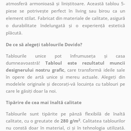
atmosferă armonioasă și liniștitoare. Această tablou 5-
piese se potrivește perfect în living sau birou ca un
element stilat. Fabricat din materiale de calitate, asigură
o durabilitate îndelungată și o experiență estetică
plăcută.
De ce să alegeți tablourile Dovido?
Tablourile unice pot înfrumuseța și casa
dumneavoastră!
Tabloul este rezultatul muncii
designerului nostru grafic
, care
transformă ideile sale
în opere de artă unice și mereu actuale. Alegeți din
modelele originale și decorați-vă locuința cu tablouri pe
care le găsiți doar la noi.
Tipărire de cea mai înaltă calitate
Tablourile sunt tipărite pe pânză flexibilă de înaltă
2
calitate, cu o greutate de
280 g/m
. Calitatea tablourilor
nu constă doar în material, ci și în tehnologia utilizată.