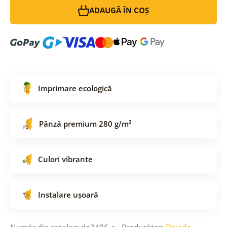
ADAUGĂ ÎN COȘ
Imprimare ecologică
Pânză premium 280 g/m²
Culori vibrante
Instalare ușoară
Număr din catalog: do3406-a Producător:
Dovido