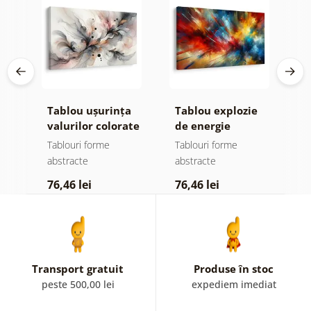
Tablou ușurința
Tablou explozie
T
valurilor colorate
de energie
m
colorată
Tablouri forme
Tablouri forme
T
abstracte
abstracte
a
76,46 lei
76,46 lei
1
Transport gratuit
Produse în stoc
peste 500,00 lei
expediem imediat