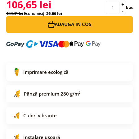
106,65 lei
+
buc
-
133,31 lei
Economisiți
26,66 lei
ADAUGĂ ÎN COȘ
Imprimare ecologică
Pânză premium 280 g/m²
Culori vibrante
Instalare ușoară