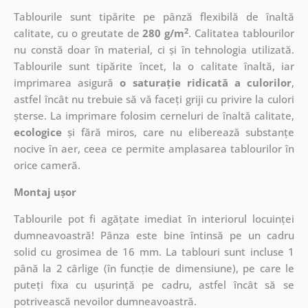
Tablourile sunt tipărite pe pânză flexibilă de înaltă
2
calitate, cu o greutate de
280 g/m
. Calitatea tablourilor
nu constă doar în material, ci și în tehnologia utilizată.
Tablourile sunt tipărite încet, la o calitate înaltă, iar
imprimarea asigură
o saturație ridicată a culorilor
,
astfel încât nu trebuie să vă faceți griji cu privire la culori
șterse. La imprimare folosim cerneluri de înaltă calitate,
ecologice
și fără miros, care nu eliberează substanțe
nocive în aer, ceea ce permite amplasarea tablourilor în
orice cameră.
Montaj ușor
Tablourile pot fi agățate imediat în interiorul locuinței
dumneavoastră! Pânza este bine întinsă pe un cadru
solid cu grosimea de 16 mm. La tablouri sunt incluse 1
până la 2 cârlige (în funcție de dimensiune), pe care le
puteți fixa cu ușurință pe cadru, astfel încât să se
potrivească nevoilor dumneavoastră.