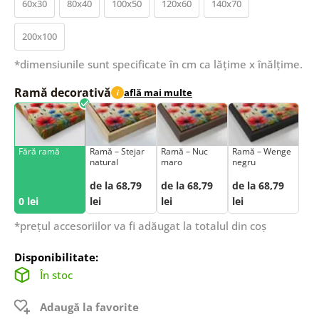
60x30
80x40
100x50
120x60
140x70
200x100
*dimensiunile sunt specificate în cm ca lățime x înălțime.
Ramă decorativă
află mai multe
i
Fără ramă
Ramă – Stejar
Ramă – Nuc
Ramă – Wenge
natural
maro
negru
de la 68,79
de la 68,79
de la 68,79
0 lei
lei
lei
lei
*prețul accesoriilor va fi adăugat la totalul din coș
Disponibilitate:
În stoc
Adaugă la favorite