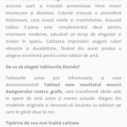
accente aurii și tranziții armonioase între tonuri
întunecate și deschise. Culorile creează o atmosferă
liniștitoare, care evocă visele și creativitatea. Această
tablou 5-piese este complementul ideal pentru
interioare moderne, aducând un strop de eleganță și
mister în spațiu. Calitatea imprimării asigură culori
vibrante și durabilitate, făcând din acest produs o
alegere excelentă pentru orice iubitor de artă.
De ce să alegeți tablourile Dovido?
Tablourile unice pot înfrumuseța și casa
dumneavoastră!
Tabloul este rezultatul muncii
designerului nostru grafic
, care
transformă ideile sale
în opere de artă unice și mereu actuale. Alegeți din
modelele originale și decorați-vă locuința cu tablouri pe
care le găsiți doar la noi.
Tipărire de cea mai înaltă calitate