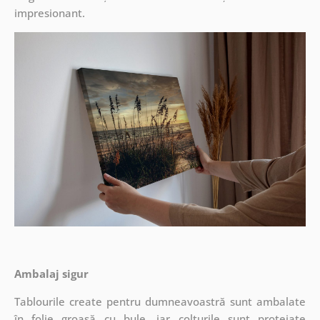
impresionant.
Ambalaj sigur
Tablourile create pentru dumneavoastră sunt ambalate
în folie groasă cu bule, iar colțurile sunt protejate