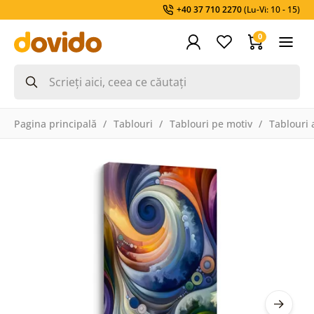
+40 37 710 2270
(Lu-Vi: 10 - 15)
0
Pagina principală
Tablouri
Tablouri pe motiv
Tablouri 