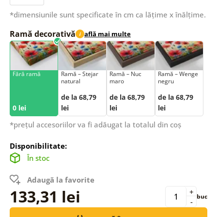
*dimensiunile sunt specificate în cm ca lățime x înălțime.
Ramă decorativă
află mai multe
i
Fără ramă
Ramă – Stejar
Ramă – Nuc
Ramă – Wenge
natural
maro
negru
de la 68,79
de la 68,79
de la 68,79
0 lei
lei
lei
lei
*prețul accesoriilor va fi adăugat la totalul din coș
Disponibilitate:
În stoc
Adaugă la favorite
133,31 lei
+
buc
-