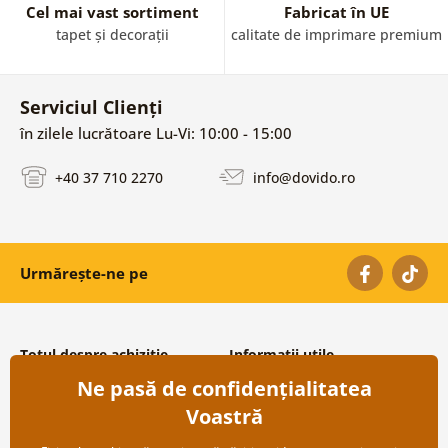
Cel mai vast sortiment
Fabricat în UE
tapet și decorații
calitate de imprimare premium
Serviciul Clienți
în zilele lucrătoare Lu-Vi: 10:00 - 15:00
+40 37 710 2270
info@dovido.ro
Urmărește-ne pe
Totul despre achiziție
Informații utile
Ne pasă de confidențialitatea
Condiții și termeni generali
Despre noi
Protecția datelor personale
Întrebări frecvente
Voastră
Transport și modalități de plată
Contacte
Returnare
Cooperare angro