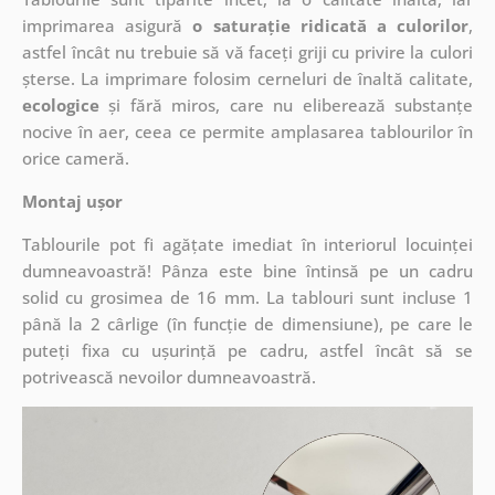
imprimarea asigură
o saturație ridicată a culorilor
,
astfel încât nu trebuie să vă faceți griji cu privire la culori
șterse. La imprimare folosim cerneluri de înaltă calitate,
ecologice
și fără miros, care nu eliberează substanțe
nocive în aer, ceea ce permite amplasarea tablourilor în
orice cameră.
Montaj ușor
Tablourile pot fi agățate imediat în interiorul locuinței
dumneavoastră! Pânza este bine întinsă pe un cadru
solid cu grosimea de 16 mm. La tablouri sunt incluse 1
până la 2 cârlige (în funcție de dimensiune), pe care le
puteți fixa cu ușurință pe cadru, astfel încât să se
potrivească nevoilor dumneavoastră.