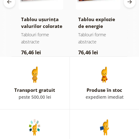
Tablou ușurința
Tablou explozie
T
valurilor colorate
de energie
m
colorată
Tablouri forme
Tablouri forme
T
abstracte
abstracte
a
76,46 lei
76,46 lei
1
Transport gratuit
Produse în stoc
peste 500,00 lei
expediem imediat