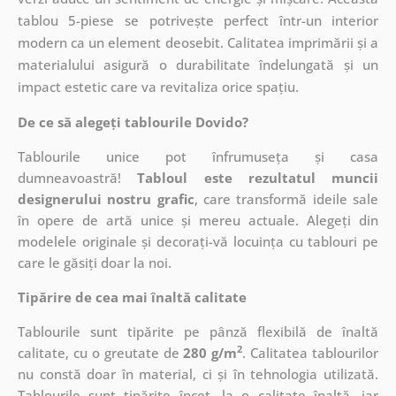
tablou 5-piese se potrivește perfect într-un interior
modern ca un element deosebit. Calitatea imprimării și a
materialului asigură o durabilitate îndelungată și un
impact estetic care va revitaliza orice spațiu.
De ce să alegeți tablourile Dovido?
Tablourile unice pot înfrumuseța și casa
dumneavoastră!
Tabloul este rezultatul muncii
designerului nostru grafic
, care
transformă ideile sale
în opere de artă unice și mereu actuale. Alegeți din
modelele originale și decorați-vă locuința cu tablouri pe
care le găsiți doar la noi.
Tipărire de cea mai înaltă calitate
Tablourile sunt tipărite pe pânză flexibilă de înaltă
2
calitate, cu o greutate de
280 g/m
. Calitatea tablourilor
nu constă doar în material, ci și în tehnologia utilizată.
Tablourile sunt tipărite încet, la o calitate înaltă, iar