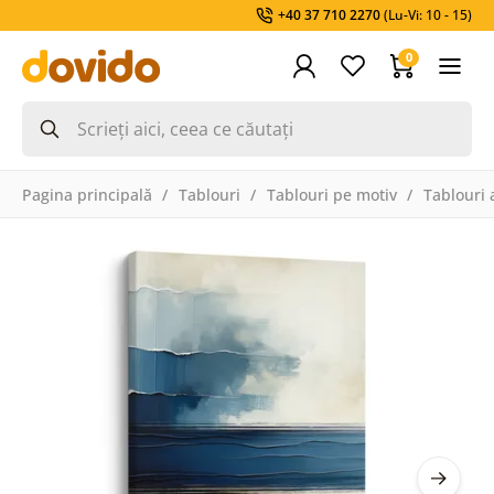
+40 37 710 2270
(Lu-Vi: 10 - 15)
0
Pagina principală
Tablouri
Tablouri pe motiv
Tablouri 