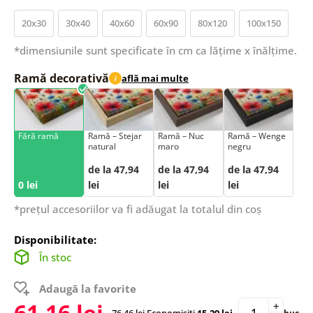
20x30
30x40
40x60
60x90
80x120
100x150
*dimensiunile sunt specificate în cm ca lățime x înălțime.
Ramă decorativă
află mai multe
i
Fără ramă
Ramă – Stejar
Ramă – Nuc
Ramă – Wenge
natural
maro
negru
de la 47,94
de la 47,94
de la 47,94
0 lei
lei
lei
lei
*prețul accesoriilor va fi adăugat la totalul din coș
Disponibilitate:
În stoc
Adaugă la favorite
61,16 lei
+
76,46 lei
Economisiți
15,29 lei
buc