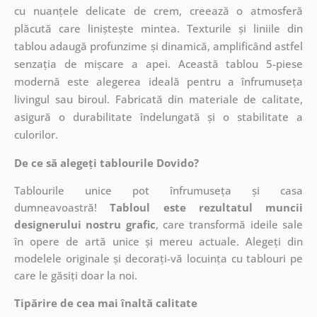
cu nuanțele delicate de crem, creează o atmosferă
plăcută care liniștește mintea. Texturile și liniile din
tablou adaugă profunzime și dinamică, amplificând astfel
senzația de mișcare a apei. Această tablou 5-piese
modernă este alegerea ideală pentru a înfrumuseța
livingul sau biroul. Fabricată din materiale de calitate,
asigură o durabilitate îndelungată și o stabilitate a
culorilor.
De ce să alegeți tablourile Dovido?
Tablourile unice pot înfrumuseța și casa
dumneavoastră!
Tabloul este rezultatul muncii
designerului nostru grafic
, care
transformă ideile sale
în opere de artă unice și mereu actuale. Alegeți din
modelele originale și decorați-vă locuința cu tablouri pe
care le găsiți doar la noi.
Tipărire de cea mai înaltă calitate