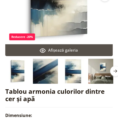
Reducere -20%
Afişează galeria
Tablou armonia culorilor dintre
cer și apă
Dimensiune: