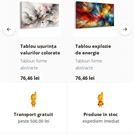
Tablou ușurința
Tablou explozie
T
valurilor colorate
de energie
m
colorată
Tablouri forme
Tablouri forme
T
abstracte
abstracte
a
76,46 lei
76,46 lei
1
Transport gratuit
Produse în stoc
peste 500,00 lei
expediem imediat