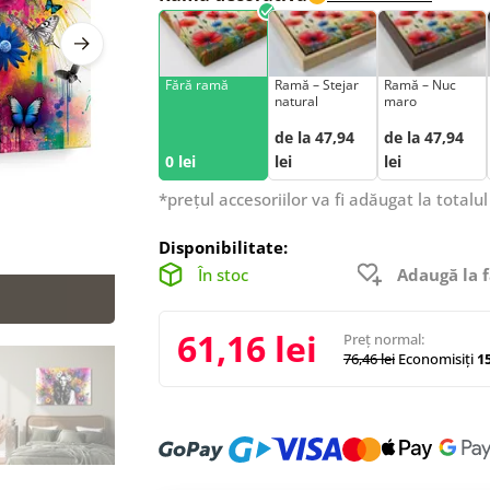
Fără ramă
Ramă – Stejar
Ramă – Nuc
natural
maro
de la 47,94
de la 47,94
0 lei
lei
lei
*prețul accesoriilor va fi adăugat la totalul
Disponibilitate:
În stoc
Adaugă la f
61,16 lei
Preț normal:
76,46 lei
Economisiți
15