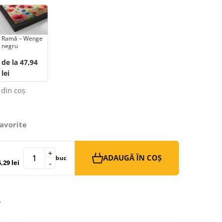
Ramă – Wenge
negru
de la 47,94
lei
 din coș
avorite
+
ADAUGĂ ÎN COȘ
buc
,29 lei
-