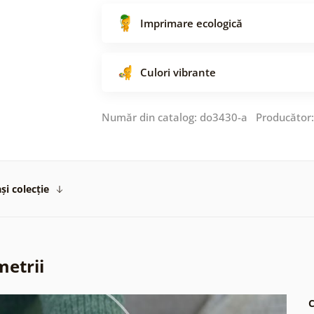
Imprimare ecologică
Culori vibrante
Număr din catalog: do3430-a Producător
și colecție
metrii
C