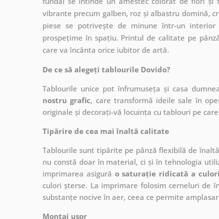
fundal se întinde un amestec colorat de flori și fl
vibrante precum galben, roz și albastru domină, c
piese se potrivește de minune într-un interior
prospețime în spațiu. Printul de calitate pe pânz
care va încânta orice iubitor de artă.
De ce să alegeți tablourile Dovido?
Tablourile unice pot înfrumuseța și casa dumne
nostru grafic
, care
transformă ideile sale în op
originale și decorați-vă locuința cu tablouri pe care 
Tipărire de cea mai înaltă calitate
Tablourile sunt tipărite pe pânză flexibilă de înalt
nu constă doar în material, ci și în tehnologia utiliz
imprimarea asigură
o saturație ridicată a culor
culori șterse. La imprimare folosim cerneluri de în
substanțe nocive în aer, ceea ce permite amplasare
Montaj ușor