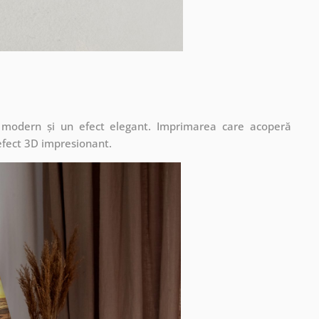
t modern și un efect elegant. Imprimarea care acoperă
 efect 3D impresionant.