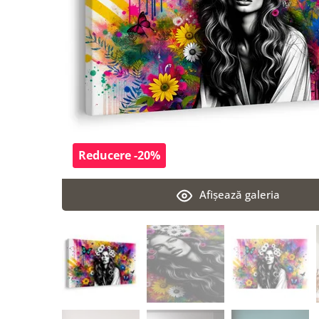
Reducere -20%
Afişează galeria