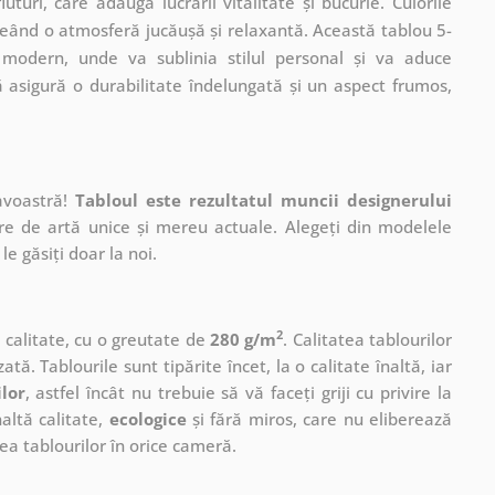
uturi, care adaugă lucrării vitalitate și bucurie. Culorile
reând o atmosferă jucăușă și relaxantă. Această tablou 5-
 modern, unde va sublinia stilul personal și va aduce
ă asigură o durabilitate îndelungată și un aspect frumos,
avoastră!
Tabloul este rezultatul muncii designerului
ere de artă unice și mereu actuale. Alegeți din modelele
le găsiți doar la noi.
2
ă calitate, cu o greutate de
280 g/m
. Calitatea tablourilor
ată. Tablourile sunt tipărite încet, la o calitate înaltă, iar
ilor
, astfel încât nu trebuie să vă faceți griji cu privire la
altă calitate,
ecologice
și fără miros, care nu eliberează
a tablourilor în orice cameră.