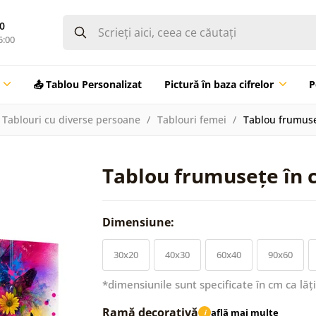
0
5:00
📤 Tablou Personalizat
Pictură în baza cifrelor
P
Tablouri cu diverse persoane
Tablouri femei
Tablou frumuseț
Tablou frumusețe în c
Dimensiune:
30x20
40x30
60x40
90x60
*dimensiunile sunt specificate în cm ca lăț
Ramă decorativă
află mai multe
i