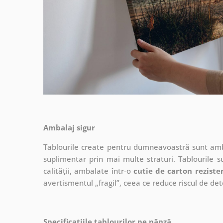
Ambalaj sigur
Tablourile create pentru dumneavoastră sunt ambal
suplimentar prin mai multe straturi.
Tablourile s
calității, ambalate într-o
cutie de carton reziste
avertismentul „fragil”, ceea ce reduce riscul de det
Specificațiile tablourilor pe pânză