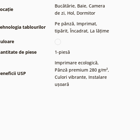
Bucătărie
,
Baie
,
Camera
ocație
de zi
,
Hol
,
Dormitor
Pe pânză
,
Imprimat,
ehnologia tablourilor
tipărit
,
Încadrat
,
La lățime
uloare
antitate de piese
1-piesă
Imprimare ecologică
,
Pânză premium 280 g/m²
,
eneficii USP
Culori vibrante
,
Instalare
ușoară