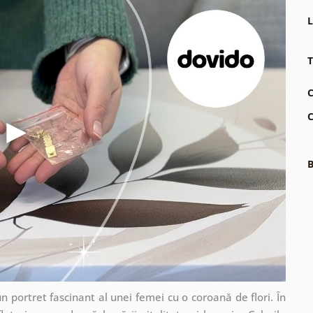
L
T
C
C
B
n portret fascinant al unei femei cu o coroană de flori. În