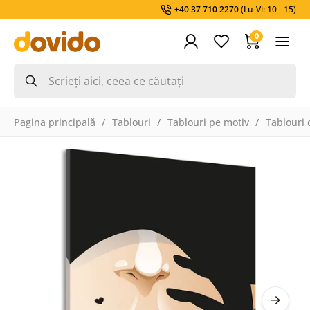
+40 37 710 2270
(Lu-Vi: 10 - 15)
0
Pagina principală
Tablouri
Tablouri pe motiv
Tablouri 