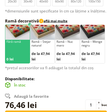
20x30
30x40
40x60
60x90
80x120
100x150
*dimensiunile sunt specificate în cm ca lățime x înălțime.
Ramă decorativă
află mai multe
i
Fără ramă
Ramă – Stejar
Ramă – Nuc
Ramă – Wenge
natural
maro
negru
de la 47,94
de la 47,94
de la 47,94
0 lei
lei
lei
lei
*prețul accesoriilor va fi adăugat la totalul din coș
Disponibilitate:
În stoc
Adaugă la favorite
76,46 lei
+
buc
-