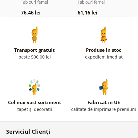
f
Tablouri femei
Tablouri femei
T
76,46 lei
61,16 lei
7
Transport gratuit
Produse în stoc
peste 500,00 lei
expediem imediat
Cel mai vast sortiment
Fabricat în UE
tapet și decorații
calitate de imprimare premium
Serviciul Clienți