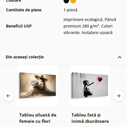
Culoare
Cantitate de piese
1-piesă
Imprimare ecologică
,
Pânză
Beneficii USP
premium 280 g/m²
,
Culori
vibrante
,
Instalare ușoară
Din aceeași colecție
pe
Tablou siluetă de
Tablou fată și
T
femeie cu flori
inimă zburătoare
a