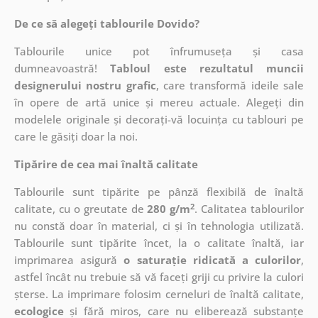
De ce să alegeți tablourile Dovido?
Tablourile unice pot înfrumuseța și casa
dumneavoastră!
Tabloul este rezultatul muncii
designerului nostru grafic
, care
transformă ideile sale
în opere de artă unice și mereu actuale. Alegeți din
modelele originale și decorați-vă locuința cu tablouri pe
care le găsiți doar la noi.
Tipărire de cea mai înaltă calitate
Tablourile sunt tipărite pe pânză flexibilă de înaltă
2
calitate, cu o greutate de
280 g/m
. Calitatea tablourilor
nu constă doar în material, ci și în tehnologia utilizată.
Tablourile sunt tipărite încet, la o calitate înaltă, iar
imprimarea asigură
o saturație ridicată a culorilor
,
astfel încât nu trebuie să vă faceți griji cu privire la culori
șterse. La imprimare folosim cerneluri de înaltă calitate,
ecologice
și fără miros, care nu eliberează substanțe