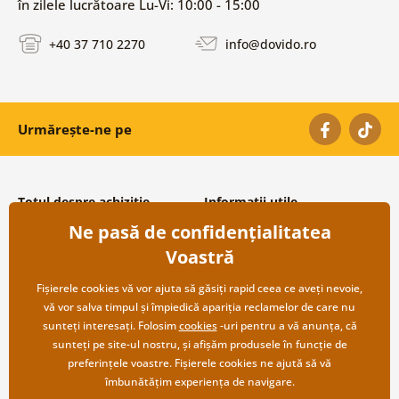
în zilele lucrătoare Lu-Vi: 10:00 - 15:00
+40 37 710 2270
info@dovido.ro
Urmărește-ne pe
Totul despre achiziție
Informații utile
Ne pasă de confidențialitatea
Condiții și termeni generali
Despre noi
Protecția datelor personale
Întrebări frecvente
Voastră
Transport și modalități de plată
Contacte
Returnare
Cooperare angro
Fișierele cookies vă vor ajuta să găsiți rapid ceea ce aveți nevoie,
vă vor salva timpul și împiedică apariția reclamelor de care nu
sunteți interesați. Folosim
cookies
-uri pentru a vă anunța, că
sunteți pe site-ul nostru, și afișăm produsele în funcție de
preferințele voastre. Fișierele cookies ne ajută să vă
îmbunătățim experiența de navigare.