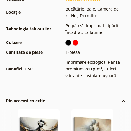
Bucătărie
,
Baie
,
Camera de
Locație
zi
,
Hol
,
Dormitor
Pe pânză
,
Imprimat, tipărit
,
Tehnologia tablourilor
Încadrat
,
La lățime
Culoare
Cantitate de piese
1-piesă
Imprimare ecologică
,
Pânză
Beneficii USP
premium 280 g/m²
,
Culori
vibrante
,
Instalare ușoară
Din aceeași colecție