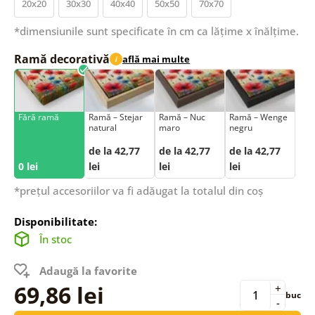
20x20
30x30
40x40
50x50
70x70
*dimensiunile sunt specificate în cm ca lățime x înălțime.
Ramă decorativă
află mai multe
i
Fără ramă
Ramă – Stejar
Ramă – Nuc
Ramă – Wenge
natural
maro
negru
de la 42,77
de la 42,77
de la 42,77
0 lei
lei
lei
lei
*prețul accesoriilor va fi adăugat la totalul din coș
Disponibilitate:
În stoc
Adaugă la favorite
69,86 lei
+
buc
-