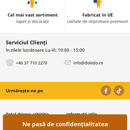
Cel mai vast sortiment
Fabricat în UE
tapet și decorații
calitate de imprimare premium
Serviciul Clienți
în zilele lucrătoare Lu-Vi: 10:00 - 15:00
+40 37 710 2270
info@dovido.ro
Urmărește-ne pe
Totul despre achiziție
Informații utile
Ne pasă de confidențialitatea
Condiții și termeni generali
Despre noi
Protecția datelor personale
Întrebări frecvente