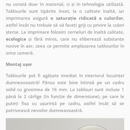
nu constă doar în material, ci și în tehnologia utilizată.
Tablourile sunt tipărite încet, la o calitate înaltă, iar
imprimarea asigură
o saturație ridicată a culorilor
,
astfel încât nu trebuie să vă faceți griji cu privire la culori
șterse. La imprimare folosim cerneluri de înaltă calitate,
ecologice
și fără miros, care nu eliberează substanțe
nocive în aer, ceea ce permite amplasarea tablourilor în
orice cameră.
Montaj ușor
Tablourile pot fi agățate imediat în interiorul locuinței
dumneavoastră! Pânza este bine întinsă pe un cadru
solid cu grosimea de 16 mm. La tablouri sunt incluse 1
până la 2 cârlige (în funcție de dimensiune), pe care le
puteți fixa cu ușurință pe cadru, astfel încât să se
potrivească nevoilor dumneavoastră.