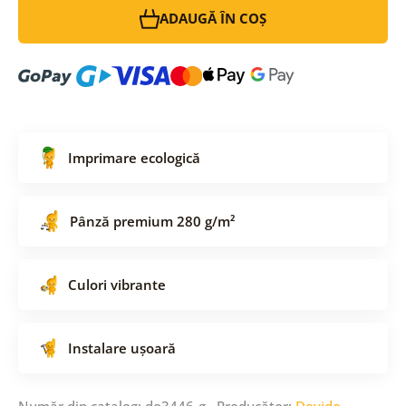
ADAUGĂ ÎN COȘ
Imprimare ecologică
Pânză premium 280 g/m²
Culori vibrante
Instalare ușoară
Număr din catalog: do3446-g Producător:
Dovido