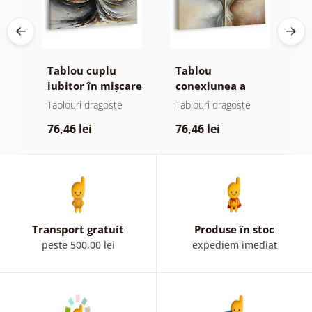
Tablou cuplu
Tablou
T
iubitor în mișcare
conexiunea a
p
două suflete
î
e
Tablouri dragoste
Tablouri dragoste
T
76,46 lei
76,46 lei
6
Transport gratuit
Produse în stoc
peste 500,00 lei
expediem imediat