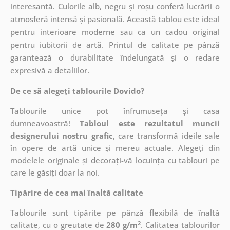
interesantă. Culorile alb, negru și roșu conferă lucrării o
atmosferă intensă și pasională. Această tablou este ideal
pentru interioare moderne sau ca un cadou original
pentru iubitorii de artă. Printul de calitate pe pânză
garantează o durabilitate îndelungată și o redare
expresivă a detaliilor.
De ce să alegeți tablourile Dovido?
Tablourile unice pot înfrumuseța și casa
dumneavoastră!
Tabloul este rezultatul muncii
designerului nostru grafic
, care
transformă ideile sale
în opere de artă unice și mereu actuale. Alegeți din
modelele originale și decorați-vă locuința cu tablouri pe
care le găsiți doar la noi.
Tipărire de cea mai înaltă calitate
Tablourile sunt tipărite pe pânză flexibilă de înaltă
2
calitate, cu o greutate de
280 g/m
. Calitatea tablourilor