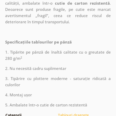
calității, ambalate într-o
cutie de carton rezistentă
.
Deoarece sunt produse fragile, pe cutie este marcat
avertismentul „fragil”, ceea ce reduce riscul de
deteriorare în timpul transportului.
Specificațiile tablourilor pe pânză
1. Tipărite pe pânză de înaltă calitate cu o greutate de
2
280 g/m
2. Nu necesită cadru suplimentar
3. Tipărire cu plottere moderne - saturație ridicată a
culorilor
4. Montaj ușor
5. Ambalate într-o cutie de carton rezistentă
Categorii
Tablouri dragoste