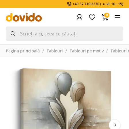
+40 37 710 2270
(Lu-Vi: 10 - 15)
0
Pagina principală
Tablouri
Tablouri pe motiv
Tablouri 