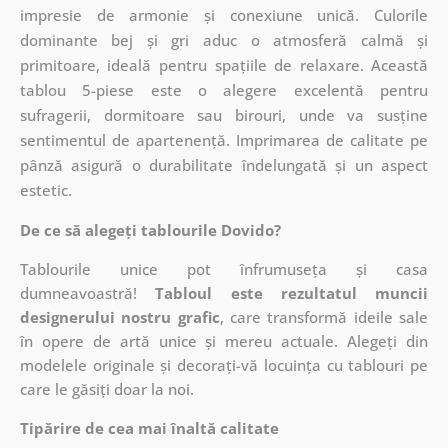
impresie de armonie și conexiune unică. Culorile
dominante bej și gri aduc o atmosferă calmă și
primitoare, ideală pentru spațiile de relaxare. Această
tablou 5-piese este o alegere excelentă pentru
sufragerii, dormitoare sau birouri, unde va susține
sentimentul de apartenență. Imprimarea de calitate pe
pânză asigură o durabilitate îndelungată și un aspect
estetic.
De ce să alegeți tablourile Dovido?
Tablourile unice pot înfrumuseța și casa
dumneavoastră!
Tabloul este rezultatul muncii
designerului nostru grafic
, care
transformă ideile sale
în opere de artă unice și mereu actuale. Alegeți din
modelele originale și decorați-vă locuința cu tablouri pe
care le găsiți doar la noi.
Tipărire de cea mai înaltă calitate