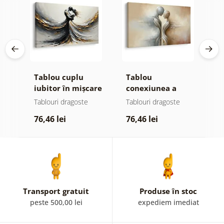
Tablou cuplu
Tablou
T
iubitor în mișcare
conexiunea a
p
două suflete
î
e
Tablouri dragoste
Tablouri dragoste
T
76,46 lei
76,46 lei
6
Transport gratuit
Produse în stoc
peste 500,00 lei
expediem imediat