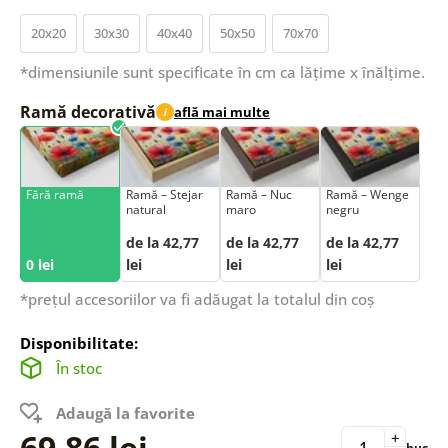
20x20
30x30
40x40
50x50
70x70
*dimensiunile sunt specificate în cm ca lățime x înălțime.
Ramă decorativă
află mai multe
i
Fără ramă
Ramă – Stejar
Ramă – Nuc
Ramă – Wenge
natural
maro
negru
de la 42,77
de la 42,77
de la 42,77
0 lei
lei
lei
lei
*prețul accesoriilor va fi adăugat la totalul din coș
Disponibilitate:
În stoc
Adaugă la favorite
69,86 lei
+
buc