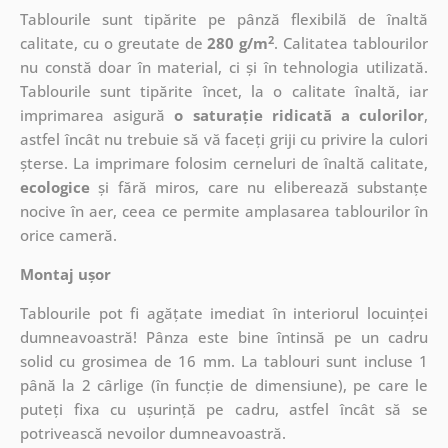
Tablourile sunt tipărite pe pânză flexibilă de înaltă
2
calitate, cu o greutate de
280 g/m
. Calitatea tablourilor
nu constă doar în material, ci și în tehnologia utilizată.
Tablourile sunt tipărite încet, la o calitate înaltă, iar
imprimarea asigură
o saturație ridicată a culorilor
,
astfel încât nu trebuie să vă faceți griji cu privire la culori
șterse. La imprimare folosim cerneluri de înaltă calitate,
ecologice
și fără miros, care nu eliberează substanțe
nocive în aer, ceea ce permite amplasarea tablourilor în
orice cameră.
Montaj ușor
Tablourile pot fi agățate imediat în interiorul locuinței
dumneavoastră! Pânza este bine întinsă pe un cadru
solid cu grosimea de 16 mm. La tablouri sunt incluse 1
până la 2 cârlige (în funcție de dimensiune), pe care le
puteți fixa cu ușurință pe cadru, astfel încât să se
potrivească nevoilor dumneavoastră.