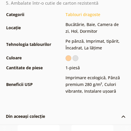
5. Ambalate într-o cutie de carton rezistentă
Categorii
Tablouri dragoste
Bucătărie
,
Baie
,
Camera de
Locație
zi
,
Hol
,
Dormitor
Pe pânză
,
Imprimat, tipărit
,
Tehnologia tablourilor
Încadrat
,
La lățime
Culoare
Cantitate de piese
1-piesă
Imprimare ecologică
,
Pânză
Beneficii USP
premium 280 g/m²
,
Culori
vibrante
,
Instalare ușoară
Din aceeași colecție