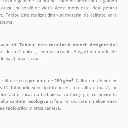
le taxiuri galbene. Nuantele calde de portocaliu și galben
 orașul pulsează de viață. Acest motiv este ideal pentru
. Tablou este realizat dintr-un material de calitate, care
stente.
avoastră!
Tabloul este rezultatul muncii designerului
ere de artă unice și mereu actuale. Alegeți din modelele
le găsiți doar la noi.
2
ă calitate, cu o greutate de
280 g/m
. Calitatea tablourilor
ată. Tablourile sunt tipărite încet, la o calitate înaltă, iar
ilor
, astfel încât nu trebuie să vă faceți griji cu privire la
altă calitate,
ecologice
și fără miros, care nu eliberează
a tablourilor în orice cameră.