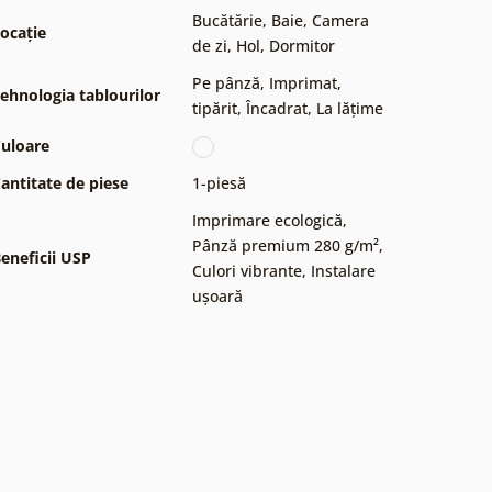
Bucătărie
,
Baie
,
Camera
ocație
de zi
,
Hol
,
Dormitor
Pe pânză
,
Imprimat,
ehnologia tablourilor
tipărit
,
Încadrat
,
La lățime
uloare
antitate de piese
1-piesă
Imprimare ecologică
,
Pânză premium 280 g/m²
,
eneficii USP
Culori vibrante
,
Instalare
ușoară