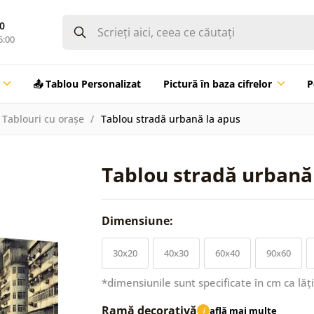
0
5:00
📤 Tablou Personalizat
Pictură în baza cifrelor
P
Tablouri cu orașe
Tablou stradă urbană la apus
Tablou stradă urbană
Dimensiune:
30x20
40x30
60x40
90x60
*dimensiunile sunt specificate în cm ca lăț
Ramă decorativă
află mai multe
i