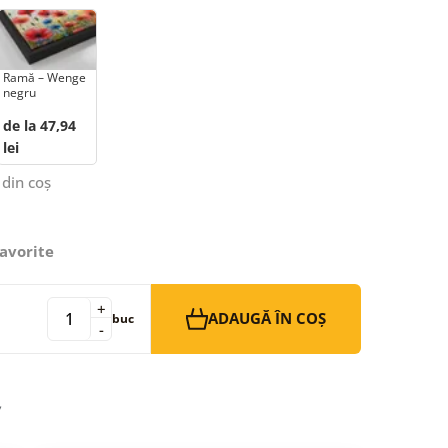
Ramă – Wenge
negru
de la 47,94
lei
 din coș
avorite
+
ADAUGĂ ÎN COȘ
buc
-