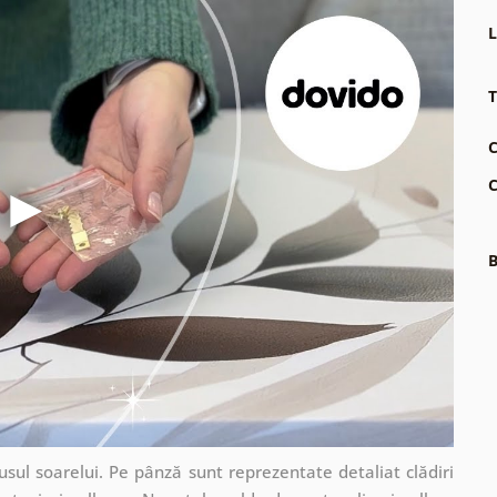
L
T
C
C
B
usul soarelui. Pe pânză sunt reprezentate detaliat clădiri