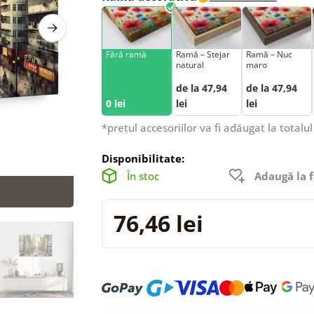
Fără ramă
Ramă – Stejar
Ramă – Nuc
natural
maro
de la 47,94
de la 47,94
0 lei
lei
lei
*prețul accesoriilor va fi adăugat la totalul
Disponibilitate:
În stoc
Adaugă la f
76,46 lei