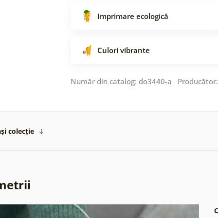
Imprimare ecologică
Culori vibrante
Număr din catalog: do3440-a Producător
și colecție
metrii
C