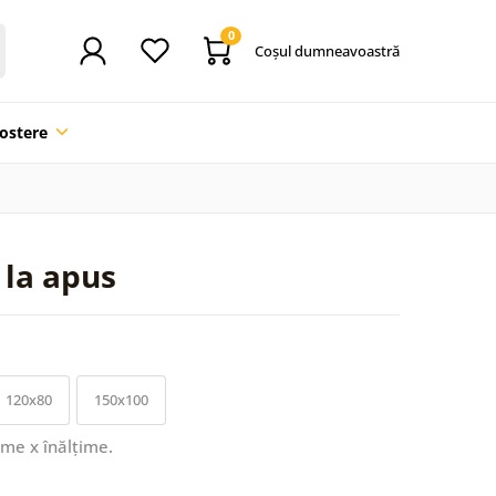
0
Coşul dumneavoastră
ostere
 la apus
120x80
150x100
ime x înălțime.