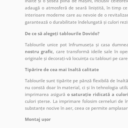
înalte și o șosea plină de mașini, inclusiv celebre
adaugă o atmosferă de seară liniștită, în timp ce
interioare moderne care au nevoie de o revitalizare
garantează o durabilitate îndelungată și culori rezi
De ce să alegeți tablourile Dovido?
Tablourile unice pot înfrumuseța și casa dumne
nostru grafic
, care
transformă ideile sale în op
originale și decorați-vă locuința cu tablouri pe care 
Tipărire de cea mai înaltă calitate
Tablourile sunt tipărite pe pânză flexibilă de înalt
nu constă doar în material, ci și în tehnologia utiliz
imprimarea asigură
o saturație ridicată a culor
culori șterse. La imprimare folosim cerneluri de în
substanțe nocive în aer, ceea ce permite amplasare
Montaj ușor