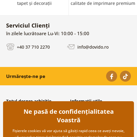
tapet și decorații
calitate de imprimare premium
Serviciul Clienți
în zilele lucrătoare Lu-Vi: 10:00 - 15:00
+40 37 710 2270
info@dovido.ro
Urmărește-ne pe
Totul despre achiziție
Informații utile
Ne pasă de confidențialitatea
Condiții și termeni generali
Despre noi
Protecția datelor personale
Întrebări frecvente
Voastră
Transport și modalități de plată
Contacte
Returnare
Cooperare angro
Fișierele cookies vă vor ajuta să găsiți rapid ceea ce aveți nevoie,