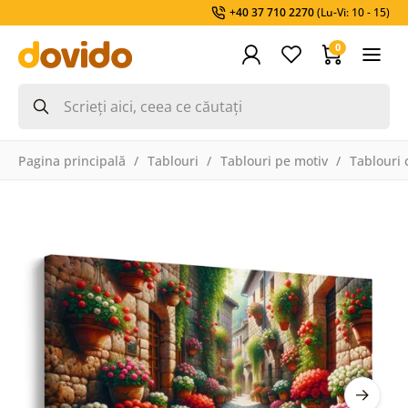
+40 37 710 2270
(Lu-Vi: 10 - 15)
0
Pagina principală
Tablouri
Tablouri pe motiv
Tablouri 