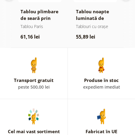
Tablou plimbare
Tablou noapte
T
de seară prin
luminată de
n
tă
Paris
lampă
s
Tablou Paris
Tablouri cu orașe
T
61,16 lei
55,89 lei
7
Transport gratuit
Produse în stoc
peste 500,00 lei
expediem imediat
Cel mai vast sortiment
Fabricat în UE