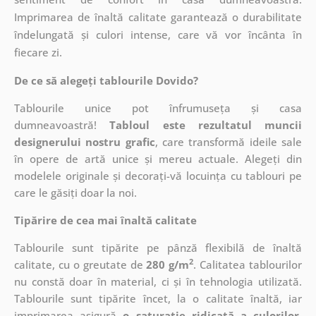
Imprimarea de înaltă calitate garantează o durabilitate
îndelungată și culori intense, care vă vor încânta în
fiecare zi.
De ce să alegeți tablourile Dovido?
Tablourile unice pot înfrumuseța și casa
dumneavoastră!
Tabloul este rezultatul muncii
designerului nostru grafic
, care
transformă ideile sale
în opere de artă unice și mereu actuale. Alegeți din
modelele originale și decorați-vă locuința cu tablouri pe
care le găsiți doar la noi.
Tipărire de cea mai înaltă calitate
Tablourile sunt tipărite pe pânză flexibilă de înaltă
2
calitate, cu o greutate de
280 g/m
. Calitatea tablourilor
nu constă doar în material, ci și în tehnologia utilizată.
Tablourile sunt tipărite încet, la o calitate înaltă, iar
imprimarea asigură
o saturație ridicată a culorilor
,