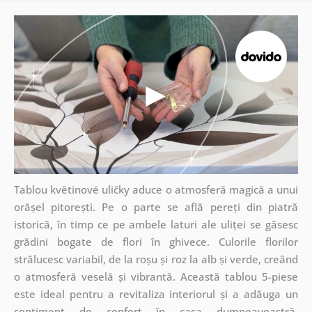
Tablou květinové uličky aduce o atmosferă magică a unui
orășel pitorești. Pe o parte se află pereți din piatră
istorică, în timp ce pe ambele laturi ale uliței se găsesc
grădini bogate de flori în ghivece. Culorile florilor
strălucesc variabil, de la roșu și roz la alb și verde, creând
o atmosferă veselă și vibrantă. Această tablou 5-piese
este ideal pentru a revitaliza interiorul și a adăuga un
sentiment de confort în casa dumneavoastră.