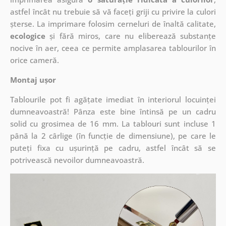
astfel încât nu trebuie să vă faceți griji cu privire la culori
șterse. La imprimare folosim cerneluri de înaltă calitate,
ecologice
și fără miros, care nu eliberează substanțe
nocive în aer, ceea ce permite amplasarea tablourilor în
orice cameră.
Montaj ușor
Tablourile pot fi agățate imediat în interiorul locuinței
dumneavoastră! Pânza este bine întinsă pe un cadru
solid cu grosimea de 16 mm. La tablouri sunt incluse 1
până la 2 cârlige (în funcție de dimensiune), pe care le
puteți fixa cu ușurință pe cadru, astfel încât să se
potrivească nevoilor dumneavoastră.