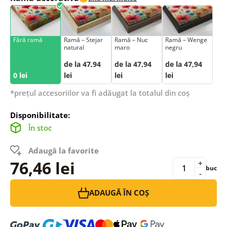
Fără ramă
Ramă – Stejar
Ramă – Nuc
Ramă – Wenge
natural
maro
negru
de la 47,94
de la 47,94
de la 47,94
0 lei
lei
lei
lei
*prețul accesoriilor va fi adăugat la totalul din coș
Disponibilitate:
În stoc
Adaugă la favorite
76,46 lei
+
buc
-
ADAUGĂ ÎN COȘ