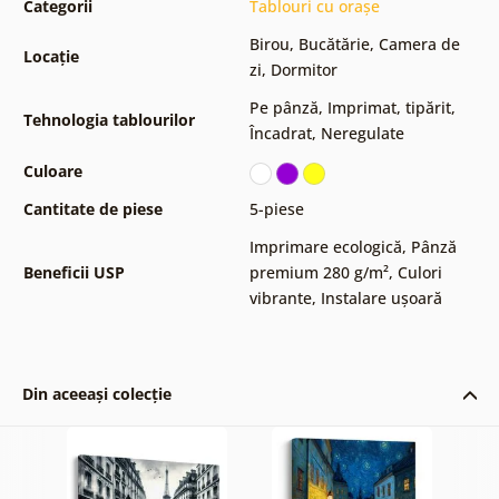
Categorii
Tablouri cu orașe
Birou
,
Bucătărie
,
Camera de
Locație
zi
,
Dormitor
Pe pânză
,
Imprimat, tipărit
,
Tehnologia tablourilor
Încadrat
,
Neregulate
Culoare
Cantitate de piese
5-piese
Imprimare ecologică
,
Pânză
Beneficii USP
premium 280 g/m²
,
Culori
vibrante
,
Instalare ușoară
Din aceeași colecție