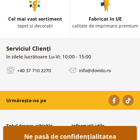
Cel mai vast sortiment
Fabricat în UE
tapet și decorații
calitate de imprimare premium
Serviciul Clienți
în zilele lucrătoare Lu-Vi: 10:00 - 15:00
+40 37 710 2270
info@dovido.ro
Urmărește-ne pe
Totul despre achiziție
Informații utile
Ne pasă de confidențialitatea
Condiții și termeni generali
Despre noi