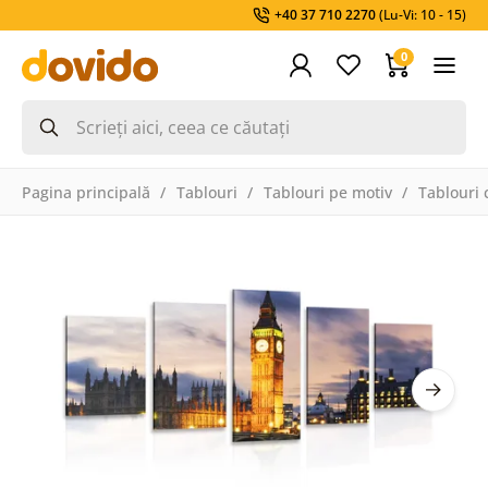
+40 37 710 2270
(Lu-Vi: 10 - 15)
0
Pagina principală
Tablouri
Tablouri pe motiv
Tablouri 