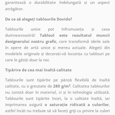
garantează o durabilitate îndelungată și un aspect
atrăgător.
De ce să alegeți tablourile Dovido?
Tablourile unice pot înfrumuseța și casa
dumneavoastră!
Tabloul este rezultatul muncii
designerului nostru grafic
, care
transformă ideile sale
în opere de artă unice și mereu actuale. Alegeți din
modelele originale și decorați-vă locuința cu tablouri pe
care le găsiți doar la noi.
Tipărire de cea mai înaltă calitate
Tablourile sunt tipărite pe pânză flexibilă de înaltă
2
calitate, cu o greutate de
280 g/m
. Calitatea tablourilor
nu constă doar în material, ci și în tehnologia utilizată.
Tablourile sunt tipărite încet, la o calitate înaltă, iar
imprimarea asigură
o saturație ridicată a culorilor
,
astfel încât nu trebuie să vă faceți griji cu privire la culori