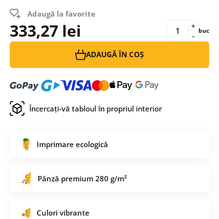
Adaugă la favorite
333,27 lei
+
buc
-
ADAUGĂ ÎN COȘ
Încercați-vă tabloul în propriul interior
Imprimare ecologică
Pânză premium 280 g/m²
Culori vibrante