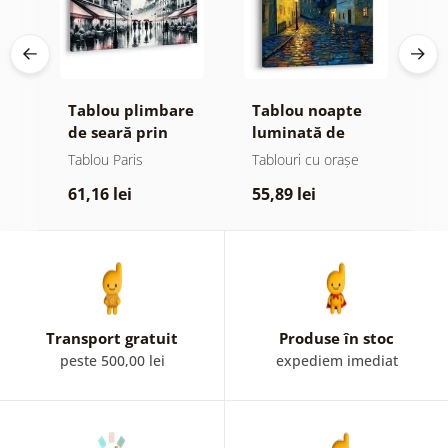
Tablou plimbare
Tablou noapte
T
de seară prin
luminată de
n
tă
Paris
lampă
s
Tablou Paris
Tablouri cu orașe
T
61,16 lei
55,89 lei
7
Transport gratuit
Produse în stoc
peste 500,00 lei
expediem imediat