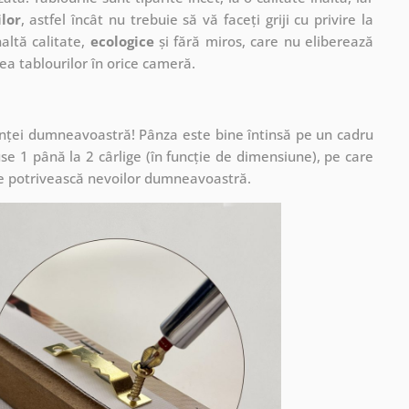
ilor
, astfel încât nu trebuie să vă faceți griji cu privire la
altă calitate,
ecologice
și fără miros, care nu eliberează
a tablourilor în orice cameră.
cuinței dumneavoastră! Pânza este bine întinsă pe un cadru
se 1 până la 2 cârlige (în funcție de dimensiune), pe care
ă se potrivească nevoilor dumneavoastră.