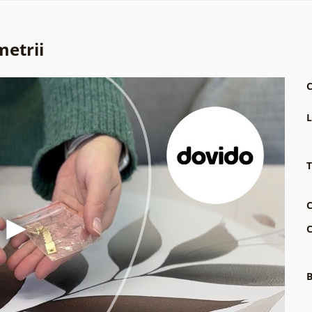
metrii
C
L
T
C
C
B