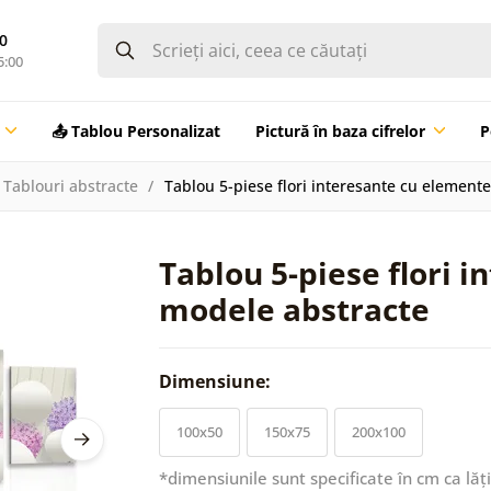
0
5:00
📤 Tablou Personalizat
Pictură în baza cifrelor
P
Tablouri abstracte
Tablou 5-piese flori interesante cu element
Tablou 5-piese flori 
modele abstracte
Dimensiune:
100x50
150x75
200x100
*dimensiunile sunt specificate în cm ca lăț