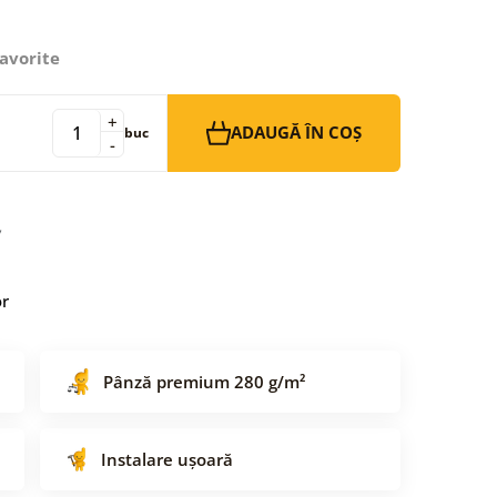
avorite
+
ADAUGĂ ÎN COȘ
buc
-
or
Pânză premium 280 g/m²
Instalare ușoară