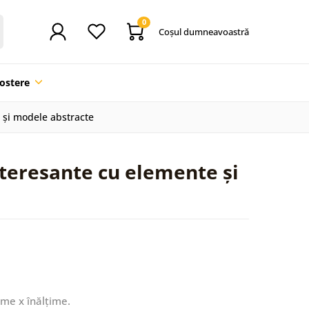
0
Coşul dumneavoastră
ostere
e și modele abstracte
interesante cu elemente și
ime x înălțime.