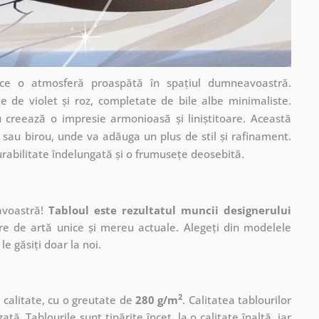
uce o atmosferă proaspătă în spațiul dumneavoastră.
țe de violet și roz, completate de bile albe minimaliste.
u creează o impresie armonioasă și liniștitoare. Această
 sau birou, unde va adăuga un plus de stil și rafinament.
durabilitate îndelungată și o frumusețe deosebită.
avoastră!
Tabloul este rezultatul muncii designerului
ere de artă unice și mereu actuale. Alegeți din modelele
le găsiți doar la noi.
2
ă calitate, cu o greutate de
280 g/m
. Calitatea tablourilor
ată. Tablourile sunt tipărite încet, la o calitate înaltă, iar