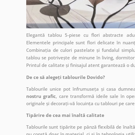
Elegantă tablou 5-piese cu flori abstracte ad
Elementele principale sunt flori delicate în nuan
Combinația de culori pastelate și fundalul simpl
tablou se potrivește de minune în living, dormitor
Printul de calitate și finisajul atent garantează o 
De ce să alegeți tablourile Dovido?
Tablourile unice pot înfrumuseța și casa dumne
nostru grafic
, care
transformă ideile sale în op
originale și decorați-vă locuința cu tablouri pe care 
Tipărire de cea mai înaltă calitate
Tablourile sunt tipărite pe pânză flexibilă de înalt
nu constă doar în material, ci și în tehnologia utiliz