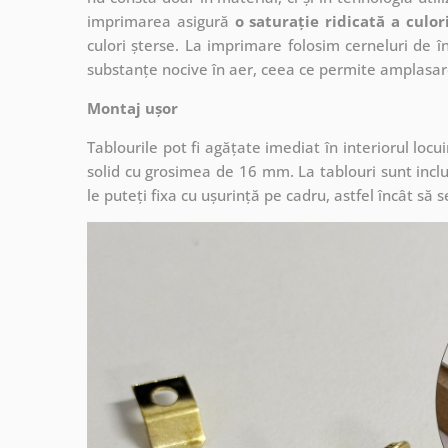
imprimarea asigură
o saturație ridicată a culor
culori șterse. La imprimare folosim cerneluri de în
substanțe nocive în aer, ceea ce permite amplasare
Montaj ușor
Tablourile pot fi agățate imediat în interiorul lo
solid cu grosimea de 16 mm. La tablouri sunt inclu
le puteți fixa cu ușurință pe cadru, astfel încât s