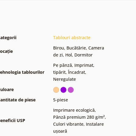
ategorii
Tablouri abstracte
Birou
,
Bucătărie
,
Camera
ocație
de zi
,
Hol
,
Dormitor
Pe pânză
,
Imprimat,
ehnologia tablourilor
tipărit
,
Încadrat
,
Neregulate
uloare
antitate de piese
5-piese
Imprimare ecologică
,
Pânză premium 280 g/m²
,
eneficii USP
Culori vibrante
,
Instalare
ușoară