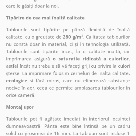
care le găsiți doar la noi.
Tipărire de cea mai înaltă calitate
Tablourile sunt tipărite pe pânză flexibilă de înaltă
2
calitate, cu o greutate de
280 g/m
. Calitatea tablourilor
nu constă doar în material, ci și în tehnologia utilizată.
Tablourile sunt tipărite încet, la o calitate înaltă, iar
imprimarea asigură
o saturație ridicată a culorilor
,
astfel încât nu trebuie să vă faceți griji cu privire la culori
șterse. La imprimare folosim cerneluri de înaltă calitate,
ecologice
și fără miros, care nu eliberează substanțe
nocive în aer, ceea ce permite amplasarea tablourilor în
orice cameră.
Montaj ușor
Tablourile pot fi agățate imediat în interiorul locuinței
dumneavoastră! Pânza este bine întinsă pe un cadru
solid cu grosimea de 16 mm. La tablouri sunt incluse 1