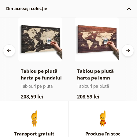
Din aceeași colecție
ă
Tablou pe plută
Tablou pe plută
T
a
harta pe fundalul
harta pe lemn
l
n
din lemn
Tablouri pe plută
Tablouri pe plută
Ta
208,59 lei
208,59 lei
6
Transport gratuit
Produse în stoc