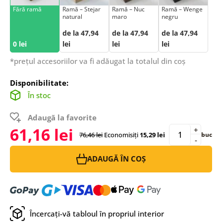
Fără ramă
Ramă – Stejar
Ramă – Nuc
Ramă – Wenge
natural
maro
negru
de la 47,94
de la 47,94
de la 47,94
0 lei
lei
lei
lei
*prețul accesoriilor va fi adăugat la totalul din coș
Disponibilitate:
În stoc
Adaugă la favorite
61,16 lei
+
76,46 lei
Economisiți
15,29 lei
buc
-
ADAUGĂ ÎN COȘ
Încercați-vă tabloul în propriul interior