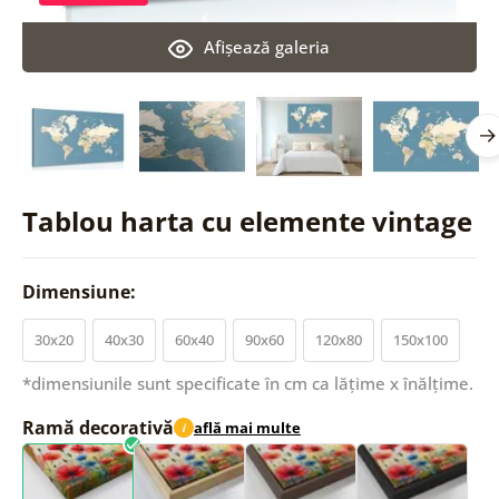
Afişează galeria
Tablou harta cu elemente vintage
Dimensiune:
30x20
40x30
60x40
90x60
120x80
150x100
*dimensiunile sunt specificate în cm ca lățime x înălțime.
Ramă decorativă
află mai multe
i