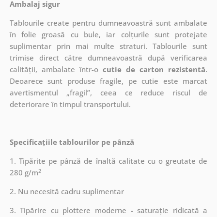
Ambalaj sigur
Tablourile create pentru dumneavoastră sunt ambalate
în folie groasă cu bule, iar colțurile sunt protejate
suplimentar prin mai multe straturi.
Tablourile sunt
trimise direct către dumneavoastră după verificarea
calității, ambalate într-o
cutie de carton rezistentă
.
Deoarece sunt produse fragile, pe cutie este marcat
avertismentul „fragil”, ceea ce reduce riscul de
deteriorare în timpul transportului.
Specificațiile tablourilor pe pânză
1. Tipărite pe pânză de înaltă calitate cu o greutate de
2
280 g/m
2. Nu necesită cadru suplimentar
3. Tipărire cu plottere moderne - saturație ridicată a