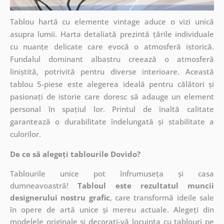
Tablou hartă cu elemente vintage aduce o vizi unică
asupra lumii. Harta detaliată prezintă țările individuale
cu nuanțe delicate care evocă o atmosferă istorică.
Fundalul dominant albastru creează o atmosferă
liniștită, potrivită pentru diverse interioare. Această
tablou 5-piese este alegerea ideală pentru călători și
pasionați de istorie care doresc să adauge un element
personal în spațiul lor. Printul de înaltă calitate
garantează o durabilitate îndelungată și stabilitate a
culorilor.
De ce să alegeți tablourile Dovido?
Tablourile unice pot înfrumuseța și casa
dumneavoastră!
Tabloul este rezultatul muncii
designerului nostru grafic
, care
transformă ideile sale
în opere de artă unice și mereu actuale. Alegeți din
modelele originale și decorați-vă locuința cu tablouri pe