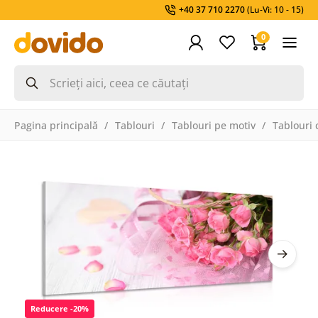
+40 37 710 2270
(Lu-Vi: 10 - 15)
0
Pagina principală
Tablouri
Tablouri pe motiv
Tablouri c
Reducere -20%