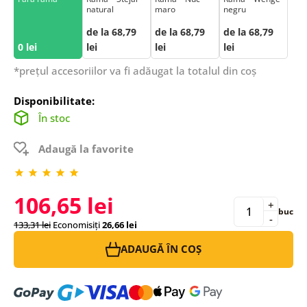
natural
maro
negru
de la 68,79
de la 68,79
de la 68,79
0 lei
lei
lei
lei
*prețul accesoriilor va fi adăugat la totalul din coș
Disponibilitate:
În stoc
Adaugă la favorite
106,65 lei
+
buc
-
133,31 lei
Economisiți
26,66 lei
ADAUGĂ ÎN COȘ