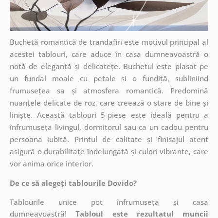
Buchetă romantică de trandafiri este motivul principal al
acestei tablouri, care aduce în casa dumneavoastră o
notă de eleganță și delicatețe. Buchetul este plasat pe
un fundal moale cu petale și o fundiță, subliniind
frumusețea sa și atmosfera romantică. Predomină
nuanțele delicate de roz, care creează o stare de bine și
liniște. Această tablouri 5-piese este ideală pentru a
înfrumuseța livingul, dormitorul sau ca un cadou pentru
persoana iubită. Printul de calitate și finisajul atent
asigură o durabilitate îndelungată și culori vibrante, care
vor anima orice interior.
De ce să alegeți tablourile Dovido?
Tablourile unice pot înfrumuseța și casa
dumneavoastră!
Tabloul este rezultatul muncii