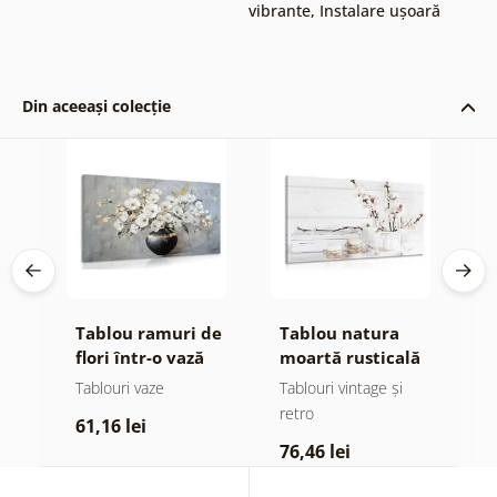
vibrante
,
Instalare ușoară
Din aceeași colecție
Tablou ramuri de
Tablou natura
T
flori într-o vază
moartă rusticală
g
ign
neagră
Tablouri vaze
Tablouri vintage și
Ta
retro
li
61,16 lei
76,46 lei
1