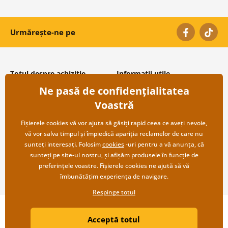
Urmărește-ne pe
Totul despre achiziție
Informații utile
Ne pasă de confidențialitatea
Condiții și termeni generali
Despre noi
Protecția datelor personale
Întrebări frecvente
Voastră
Transport și modalități de plată
Contacte
Returnare
Cooperare angro
Fișierele cookies vă vor ajuta să găsiți rapid ceea ce aveți nevoie,
vă vor salva timpul și împiedică apariția reclamelor de care nu
sunteți interesați. Folosim
cookies
-uri pentru a vă anunța, că
sunteți pe site-ul nostru, și afișăm produsele în funcție de
preferințele voastre. Fișierele cookies ne ajută să vă
îmbunătățim experiența de navigare.
Respinge totul
Copyright ©2019 © Dovido.ro.
Acceptă totul
Webdesign
Litvanyi.sk
| Magazinul online a fost creat de