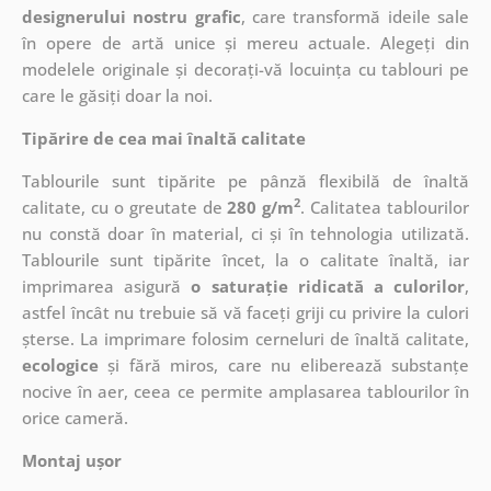
designerului nostru grafic
, care
transformă ideile sale
în opere de artă unice și mereu actuale. Alegeți din
modelele originale și decorați-vă locuința cu tablouri pe
care le găsiți doar la noi.
Tipărire de cea mai înaltă calitate
Tablourile sunt tipărite pe pânză flexibilă de înaltă
2
calitate, cu o greutate de
280 g/m
. Calitatea tablourilor
nu constă doar în material, ci și în tehnologia utilizată.
Tablourile sunt tipărite încet, la o calitate înaltă, iar
imprimarea asigură
o saturație ridicată a culorilor
,
astfel încât nu trebuie să vă faceți griji cu privire la culori
șterse. La imprimare folosim cerneluri de înaltă calitate,
ecologice
și fără miros, care nu eliberează substanțe
nocive în aer, ceea ce permite amplasarea tablourilor în
orice cameră.
Montaj ușor