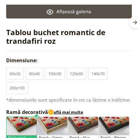
Afişează galeria
Tablou buchet romantic de
trandafiri roz
Dimensiune:
60x30
80x40
100x50
120x60
140x70
200x100
*dimensiunile sunt specificate în cm ca lățime x înălțime.
Ramă decorativă
află mai multe
i
Fără ramă
Ramă – Stejar
Ramă – Nuc
Ramă – Wenge