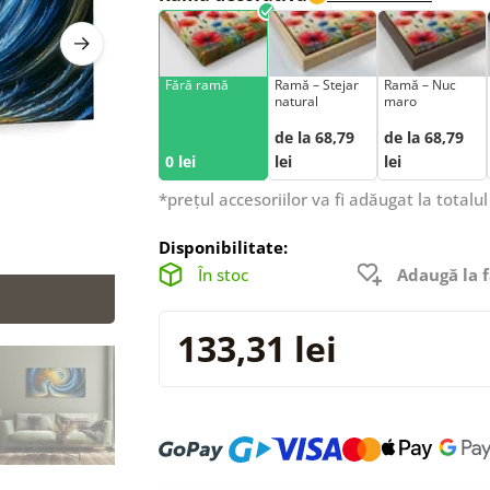
Fără ramă
Ramă – Stejar
Ramă – Nuc
natural
maro
de la 68,79
de la 68,79
0 lei
lei
lei
*prețul accesoriilor va fi adăugat la totalul
Disponibilitate:
În stoc
Adaugă la f
133,31 lei