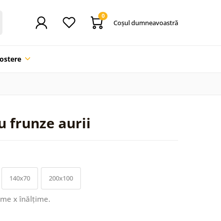
0
Coşul dumneavoastră
ostere
u frunze aurii
140x70
200x100
ime x înălțime.