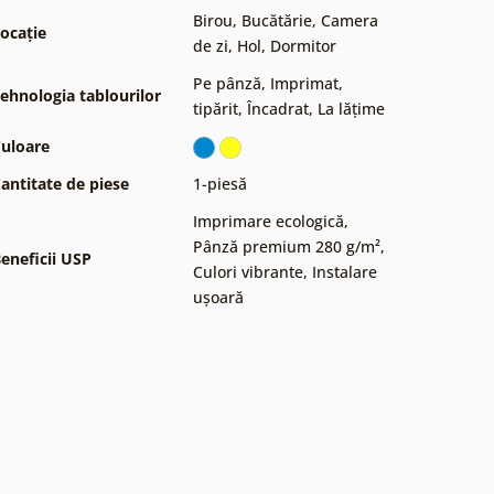
Birou
,
Bucătărie
,
Camera
ocație
de zi
,
Hol
,
Dormitor
Pe pânză
,
Imprimat,
ehnologia tablourilor
tipărit
,
Încadrat
,
La lățime
uloare
antitate de piese
1-piesă
Imprimare ecologică
,
Pânză premium 280 g/m²
,
eneficii USP
Culori vibrante
,
Instalare
ușoară