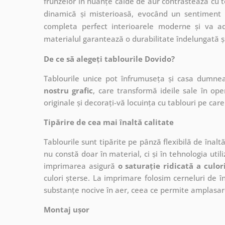
frunzelor în nuanțe calde de aur contrastează cu to
dinamică și misterioasă, evocând un sentiment 
completa perfect interioarele moderne și va adu
materialul garantează o durabilitate îndelungată și 
De ce să alegeți tablourile Dovido?
Tablourile unice pot înfrumuseța și casa dumne
nostru grafic
, care
transformă ideile sale în op
originale și decorați-vă locuința cu tablouri pe care 
Tipărire de cea mai înaltă calitate
Tablourile sunt tipărite pe pânză flexibilă de înalt
nu constă doar în material, ci și în tehnologia utiliz
imprimarea asigură
o saturație ridicată a culor
culori șterse. La imprimare folosim cerneluri de în
substanțe nocive în aer, ceea ce permite amplasare
Montaj ușor