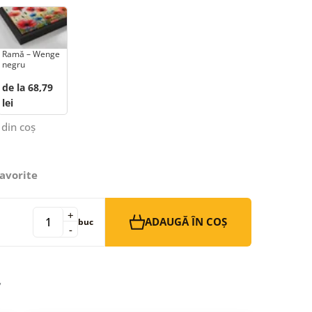
Ramă – Wenge
negru
de la 68,79
lei
 din coș
avorite
+
ADAUGĂ ÎN COȘ
buc
-