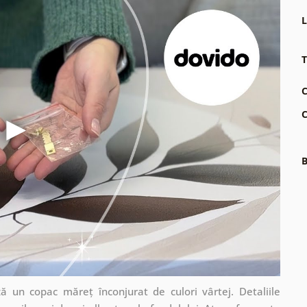
L
T
C
C
B
ă un copac măreț înconjurat de culori vârtej. Detaliile