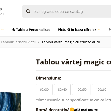
0
5:00
📤 Tablou Personalizat
Pictură în baza cifrelor
P
Tablouri arborii vieții
Tablou vârtej magic cu frunze aurii
Tablou vârtej magic c
Dimensiune:
60x30
80x40
100x50
120x60
*dimensiunile sunt specificate în cm ca lăț
Ramă decorativă
află mai multe
i