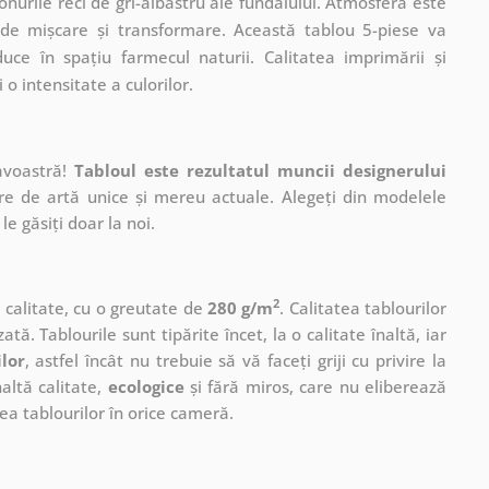
nurile reci de gri-albastru ale fundalului. Atmosfera este
de mișcare și transformare. Această tablou 5-piese va
ce în spațiu farmecul naturii. Calitatea imprimării și
o intensitate a culorilor.
avoastră!
Tabloul este rezultatul muncii designerului
ere de artă unice și mereu actuale. Alegeți din modelele
le găsiți doar la noi.
2
ă calitate, cu o greutate de
280 g/m
. Calitatea tablourilor
ată. Tablourile sunt tipărite încet, la o calitate înaltă, iar
ilor
, astfel încât nu trebuie să vă faceți griji cu privire la
altă calitate,
ecologice
și fără miros, care nu eliberează
a tablourilor în orice cameră.