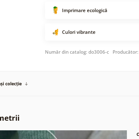
Imprimare ecologică
Culori vibrante
Număr din catalog: do3006-c Producător
și colecție
metrii
C