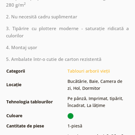
2
280 g/m
2. Nu necesită cadru suplimentar
3. Tipărire cu plottere moderne - saturație ridicată a
culorilor
4. Montaj ușor
5. Ambalate într-o cutie de carton rezistentă
Categorii
Tablouri arborii vieții
Bucătărie
,
Baie
,
Camera de
Locație
zi
,
Hol
,
Dormitor
Pe pânză
,
Imprimat, tipărit
,
Tehnologia tablourilor
Încadrat
,
La lățime
Culoare
Cantitate de piese
1-piesă