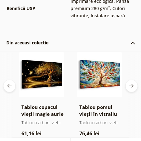
Imprimare ecologică
,
Pânză
Beneficii USP
premium 280 g/m²
,
Culori
vibrante
,
Instalare ușoară
Din aceeași colecție
Tablou copacul
Tablou pomul
T
or
vieții magie aurie
vieții în vitraliu
v
colorat
ii
Tablouri arborii vieții
Tablouri arborii vieții
Ta
61,16 lei
76,46 lei
6