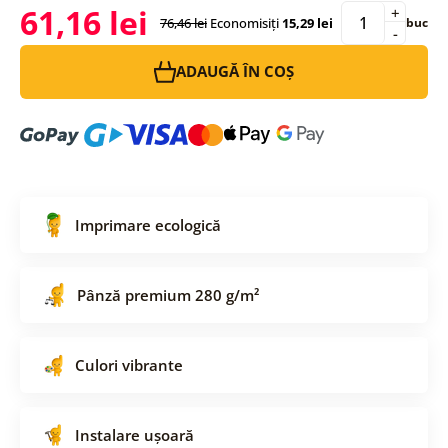
61,16 lei
+
76,46 lei
Economisiți
15,29 lei
buc
-
ADAUGĂ ÎN COȘ
Imprimare ecologică
Pânză premium 280 g/m²
Culori vibrante
Instalare ușoară