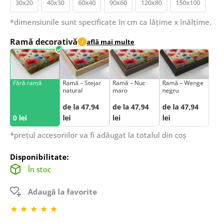
30x20
40x30
60x40
90x60
120x80
150x100
*dimensiunile sunt specificate în cm ca lățime x înălțime.
Ramă decorativă
află mai multe
i
Fără ramă
Ramă – Stejar
Ramă – Nuc
Ramă – Wenge
natural
maro
negru
de la 47,94
de la 47,94
de la 47,94
0 lei
lei
lei
lei
*prețul accesoriilor va fi adăugat la totalul din coș
Disponibilitate:
În stoc
Adaugă la favorite