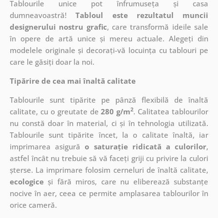
Tablourile unice pot înfrumuseța și casa
dumneavoastră!
Tabloul este rezultatul muncii
designerului nostru grafic
, care
transformă ideile sale
în opere de artă unice și mereu actuale. Alegeți din
modelele originale și decorați-vă locuința cu tablouri pe
care le găsiți doar la noi.
Tipărire de cea mai înaltă calitate
Tablourile sunt tipărite pe pânză flexibilă de înaltă
2
calitate, cu o greutate de
280 g/m
. Calitatea tablourilor
nu constă doar în material, ci și în tehnologia utilizată.
Tablourile sunt tipărite încet, la o calitate înaltă, iar
imprimarea asigură
o saturație ridicată a culorilor
,
astfel încât nu trebuie să vă faceți griji cu privire la culori
șterse. La imprimare folosim cerneluri de înaltă calitate,
ecologice
și fără miros, care nu eliberează substanțe
nocive în aer, ceea ce permite amplasarea tablourilor în
orice cameră.