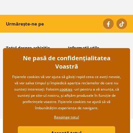
Urmărește-ne pe
Totul despre achiziție
Informații utile
Ne pasă de confidențialitatea
Condiții și termeni generali
Despre noi
Protecția datelor personale
Întrebări frecvente
Voastră
Transport și modalități de plată
Contacte
Returnare
Cooperare angro
Fișierele cookies vă vor ajuta să găsiți rapid ceea ce aveți nevoie,
vă vor salva timpul și împiedică apariția reclamelor de care nu
sunteți interesați. Folosim
cookies
-uri pentru a vă anunța, că
sunteți pe site-ul nostru, și afișăm produsele în funcție de
preferințele voastre. Fișierele cookies ne ajută să vă
îmbunătățim experiența de navigare.
Respinge totul
Copyright ©2019 © Dovido.ro.