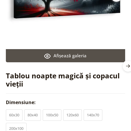
Afişează galeria
Tablou noapte magică și copacul
vieții
Dimensiune:
60x30
80x40
100x50
120x60
140x70
200x100