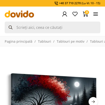
+40 37 710 2270
(Lu-Vi: 10 - 15)
0
Pagina principală
Tablouri
Tablouri pe motiv
Tablouri a