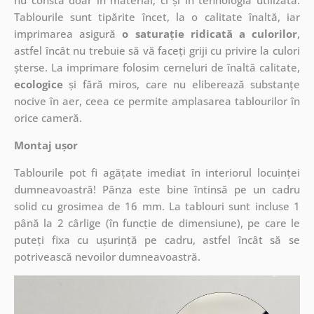
nu constă doar în material, ci și în tehnologia utilizată.
Tablourile sunt tipărite încet, la o calitate înaltă, iar
imprimarea asigură
o saturație ridicată a culorilor
,
astfel încât nu trebuie să vă faceți griji cu privire la culori
șterse. La imprimare folosim cerneluri de înaltă calitate,
ecologice
și fără miros, care nu eliberează substanțe
nocive în aer, ceea ce permite amplasarea tablourilor în
orice cameră.
Montaj ușor
Tablourile pot fi agățate imediat în interiorul locuinței
dumneavoastră! Pânza este bine întinsă pe un cadru
solid cu grosimea de 16 mm. La tablouri sunt incluse 1
până la 2 cârlige (în funcție de dimensiune), pe care le
puteți fixa cu ușurință pe cadru, astfel încât să se
potrivească nevoilor dumneavoastră.