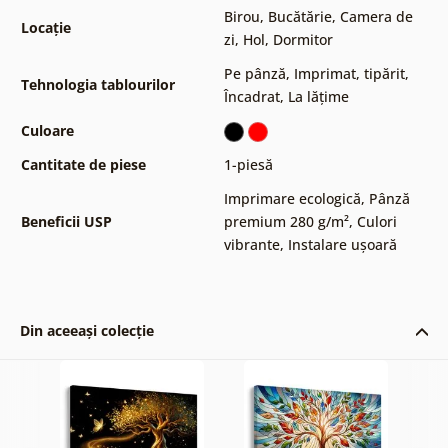
Birou
,
Bucătărie
,
Camera de
Locație
zi
,
Hol
,
Dormitor
Pe pânză
,
Imprimat, tipărit
,
Tehnologia tablourilor
Încadrat
,
La lățime
Culoare
Cantitate de piese
1-piesă
Imprimare ecologică
,
Pânză
Beneficii USP
premium 280 g/m²
,
Culori
vibrante
,
Instalare ușoară
Din aceeași colecție