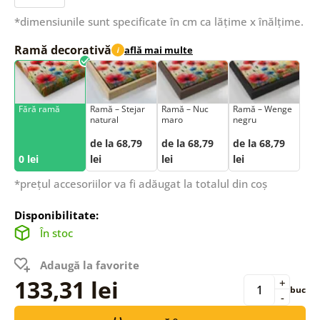
*dimensiunile sunt specificate în cm ca lățime x înălțime.
Ramă decorativă
află mai multe
i
Fără ramă
Ramă – Stejar
Ramă – Nuc
Ramă – Wenge
natural
maro
negru
de la 68,79
de la 68,79
de la 68,79
0 lei
lei
lei
lei
*prețul accesoriilor va fi adăugat la totalul din coș
Disponibilitate:
În stoc
Adaugă la favorite
133,31 lei
+
buc
-