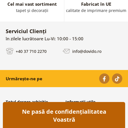
Cel mai vast sortiment
Fabricat în UE
tapet și decorații
calitate de imprimare premium
Serviciul Clienți
în zilele lucrătoare Lu-Vi: 10:00 - 15:00
+40 37 710 2270
info@dovido.ro
Urmărește-ne pe
Totul despre achiziție
Informații utile
Ne pasă de confidențialitatea
Condiții și termeni generali
Despre noi
Protecția datelor personale
Întrebări frecvente
Voastră
Transport și modalități de plată
Contacte
Returnare
Cooperare angro