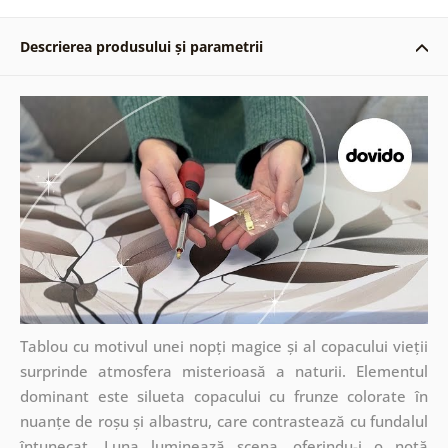
Descrierea produsului și parametrii
Tablou cu motivul unei nopți magice și al copacului vieții
surprinde atmosfera misterioasă a naturii. Elementul
dominant este silueta copacului cu frunze colorate în
nuanțe de roșu și albastru, care contrastează cu fundalul
întunecat. Luna luminează scena, oferindu-i o notă