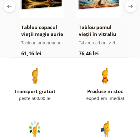
Tablou copacul
Tablou pomul
T
or
vieții magie aurie
vieții în vitraliu
v
colorat
ii
Tablouri arborii vieții
Tablouri arborii vieții
Ta
61,16 lei
76,46 lei
6
Transport gratuit
Produse în stoc
peste 500,00 lei
expediem imediat