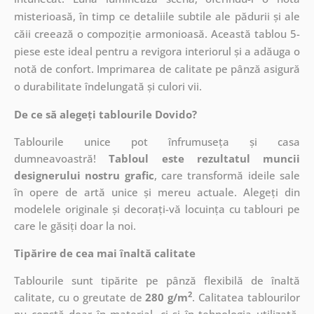
misterioasă, în timp ce detaliile subtile ale pădurii și ale
căii creează o compoziție armonioasă. Această tablou 5-
piese este ideal pentru a revigora interiorul și a adăuga o
notă de confort. Imprimarea de calitate pe pânză asigură
o durabilitate îndelungată și culori vii.
De ce să alegeți tablourile Dovido?
Tablourile unice pot înfrumuseța și casa
dumneavoastră!
Tabloul este rezultatul muncii
designerului nostru grafic
, care
transformă ideile sale
în opere de artă unice și mereu actuale. Alegeți din
modelele originale și decorați-vă locuința cu tablouri pe
care le găsiți doar la noi.
Tipărire de cea mai înaltă calitate
Tablourile sunt tipărite pe pânză flexibilă de înaltă
2
calitate, cu o greutate de
280 g/m
. Calitatea tablourilor