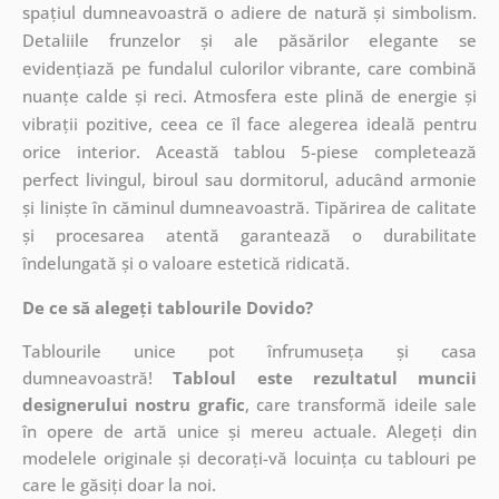
spațiul dumneavoastră o adiere de natură și simbolism.
Detaliile frunzelor și ale păsărilor elegante se
evidențiază pe fundalul culorilor vibrante, care combină
nuanțe calde și reci. Atmosfera este plină de energie și
vibrații pozitive, ceea ce îl face alegerea ideală pentru
orice interior. Această tablou 5-piese completează
perfect livingul, biroul sau dormitorul, aducând armonie
și liniște în căminul dumneavoastră. Tipărirea de calitate
și procesarea atentă garantează o durabilitate
îndelungată și o valoare estetică ridicată.
De ce să alegeți tablourile Dovido?
Tablourile unice pot înfrumuseța și casa
dumneavoastră!
Tabloul este rezultatul muncii
designerului nostru grafic
, care
transformă ideile sale
în opere de artă unice și mereu actuale. Alegeți din
modelele originale și decorați-vă locuința cu tablouri pe
care le găsiți doar la noi.