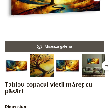
Afişează galeria
Tablou copacul vieții măreț cu
păsări
Dimensiune: