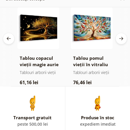
Tablou copacul
Tablou pomul
T
or
vieții magie aurie
vieții în vitraliu
v
colorat
ii
Tablouri arborii vieții
Tablouri arborii vieții
Ta
61,16 lei
76,46 lei
6
Transport gratuit
Produse în stoc
peste 500,00 lei
expediem imediat