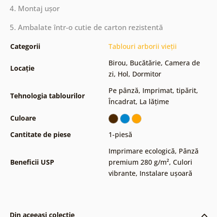
4. Montaj ușor
5. Ambalate într-o cutie de carton rezistentă
Categorii
Tablouri arborii vieții
Birou
,
Bucătărie
,
Camera de
Locație
zi
,
Hol
,
Dormitor
Pe pânză
,
Imprimat, tipărit
,
Tehnologia tablourilor
Încadrat
,
La lățime
Culoare
Cantitate de piese
1-piesă
Imprimare ecologică
,
Pânză
Beneficii USP
premium 280 g/m²
,
Culori
vibrante
,
Instalare ușoară
Din aceeași colecție