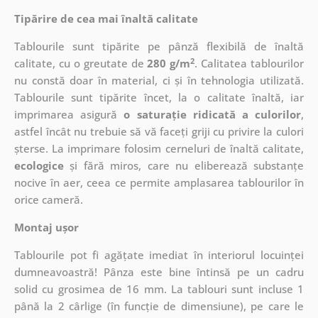
Tipărire de cea mai înaltă calitate
Tablourile sunt tipărite pe pânză flexibilă de înaltă
2
calitate, cu o greutate de
280 g/m
. Calitatea tablourilor
nu constă doar în material, ci și în tehnologia utilizată.
Tablourile sunt tipărite încet, la o calitate înaltă, iar
imprimarea asigură
o saturație ridicată a culorilor
,
astfel încât nu trebuie să vă faceți griji cu privire la culori
șterse. La imprimare folosim cerneluri de înaltă calitate,
ecologice
și fără miros, care nu eliberează substanțe
nocive în aer, ceea ce permite amplasarea tablourilor în
orice cameră.
Montaj ușor
Tablourile pot fi agățate imediat în interiorul locuinței
dumneavoastră! Pânza este bine întinsă pe un cadru
solid cu grosimea de 16 mm. La tablouri sunt incluse 1
până la 2 cârlige (în funcție de dimensiune), pe care le