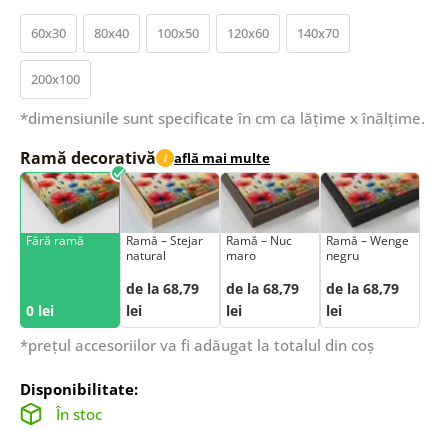
60x30
80x40
100x50
120x60
140x70
200x100
*dimensiunile sunt specificate în cm ca lățime x înălțime.
Ramă decorativă
află mai multe
i
Fără ramă
Ramă – Stejar
Ramă – Nuc
Ramă – Wenge
natural
maro
negru
de la 68,79
de la 68,79
de la 68,79
0 lei
lei
lei
lei
*prețul accesoriilor va fi adăugat la totalul din coș
Disponibilitate:
În stoc