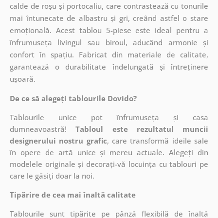
calde de roșu și portocaliu, care contrastează cu tonurile
mai întunecate de albastru și gri, creând astfel o stare
emoțională. Acest tablou 5-piese este ideal pentru a
înfrumuseța livingul sau biroul, aducând armonie și
confort în spațiu. Fabricat din materiale de calitate,
garantează o durabilitate îndelungată și întreținere
ușoară.
De ce să alegeți tablourile Dovido?
Tablourile unice pot înfrumuseța și casa
dumneavoastră!
Tabloul este rezultatul muncii
designerului nostru grafic
, care
transformă ideile sale
în opere de artă unice și mereu actuale. Alegeți din
modelele originale și decorați-vă locuința cu tablouri pe
care le găsiți doar la noi.
Tipărire de cea mai înaltă calitate
Tablourile sunt tipărite pe pânză flexibilă de înaltă