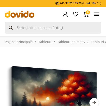
+40 37 710 2270
(Lu-Vi: 10 - 15)
0
Pagina principală
Tablouri
Tablouri pe motiv
Tablouri a