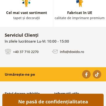
Cel mai vast sortiment
Fabricat în UE
tapet și decorații
calitate de imprimare premium
Serviciul Clienți
în zilele lucrătoare Lu-Vi: 10:00 - 15:00
+40 37 710 2270
info@dovido.ro
Urmărește-ne pe
Totul despre achiziție
Informații utile
Ne pasă de confidențialitatea
Condiții și termeni generali
Despre noi
Protecția datelor personale
Întrebări frecvente