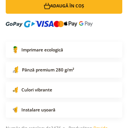
ADAUGĂ ÎN COȘ
Imprimare ecologică
Pânză premium 280 g/m²
Culori vibrante
Instalare ușoară
Număr din catalog: do3476-a Producător:
Dovido