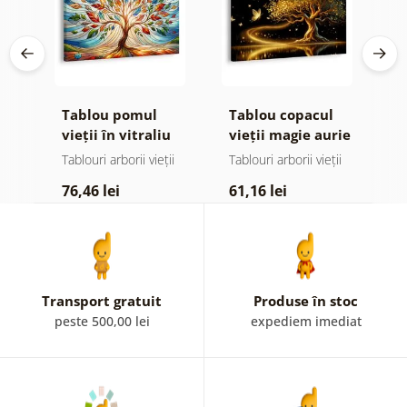
e
Tablou pomul
Tablou copacul
T
 și
vieții în vitraliu
vieții magie aurie
v
colorat
ii
Tablouri arborii vieții
Tablouri arborii vieții
Ta
76,46 lei
61,16 lei
6
Transport gratuit
Produse în stoc
peste 500,00 lei
expediem imediat