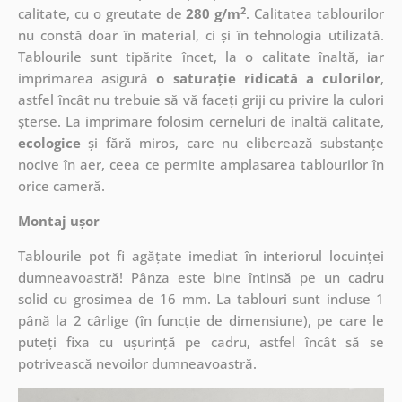
2
calitate, cu o greutate de
280 g/m
. Calitatea tablourilor
nu constă doar în material, ci și în tehnologia utilizată.
Tablourile sunt tipărite încet, la o calitate înaltă, iar
imprimarea asigură
o saturație ridicată a culorilor
,
astfel încât nu trebuie să vă faceți griji cu privire la culori
șterse. La imprimare folosim cerneluri de înaltă calitate,
ecologice
și fără miros, care nu eliberează substanțe
nocive în aer, ceea ce permite amplasarea tablourilor în
orice cameră.
Montaj ușor
Tablourile pot fi agățate imediat în interiorul locuinței
dumneavoastră! Pânza este bine întinsă pe un cadru
solid cu grosimea de 16 mm. La tablouri sunt incluse 1
până la 2 cârlige (în funcție de dimensiune), pe care le
puteți fixa cu ușurință pe cadru, astfel încât să se
potrivească nevoilor dumneavoastră.