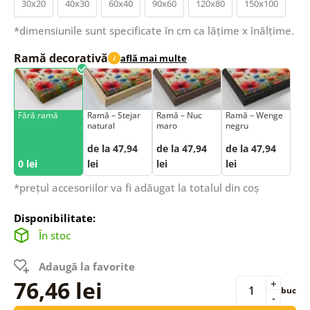
30x20
40x30
60x40
90x60
120x80
150x100
*dimensiunile sunt specificate în cm ca lățime x înălțime.
Ramă decorativă
află mai multe
i
Fără ramă
Ramă – Stejar
Ramă – Nuc
Ramă – Wenge
natural
maro
negru
de la 47,94
de la 47,94
de la 47,94
0 lei
lei
lei
lei
*prețul accesoriilor va fi adăugat la totalul din coș
Disponibilitate:
În stoc
Adaugă la favorite
76,46 lei
+
buc
-