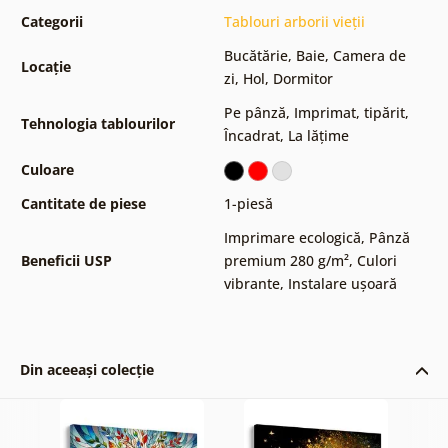
Categorii
Tablouri arborii vieții
Bucătărie
,
Baie
,
Camera de
Locație
zi
,
Hol
,
Dormitor
Pe pânză
,
Imprimat, tipărit
,
Tehnologia tablourilor
Încadrat
,
La lățime
Culoare
Cantitate de piese
1-piesă
Imprimare ecologică
,
Pânză
Beneficii USP
premium 280 g/m²
,
Culori
vibrante
,
Instalare ușoară
Din aceeași colecție