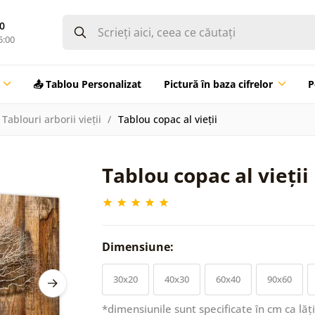
0
5:00
📤 Tablou Personalizat
Pictură în baza cifrelor
P
Tablouri arborii vieții
Tablou copac al vieții
Tablou copac al vieții
Dimensiune:
30x20
40x30
60x40
90x60
*dimensiunile sunt specificate în cm ca lăț