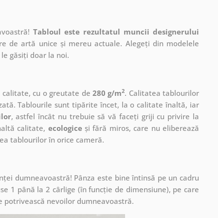
avoastră!
Tabloul este rezultatul muncii designerului
ere de artă unice și mereu actuale. Alegeți din modelele
le găsiți doar la noi.
2
ă calitate, cu o greutate de
280 g/m
. Calitatea tablourilor
ată. Tablourile sunt tipărite încet, la o calitate înaltă, iar
ilor
, astfel încât nu trebuie să vă faceți griji cu privire la
altă calitate,
ecologice
și fără miros, care nu eliberează
a tablourilor în orice cameră.
cuinței dumneavoastră! Pânza este bine întinsă pe un cadru
se 1 până la 2 cârlige (în funcție de dimensiune), pe care
ă se potrivească nevoilor dumneavoastră.