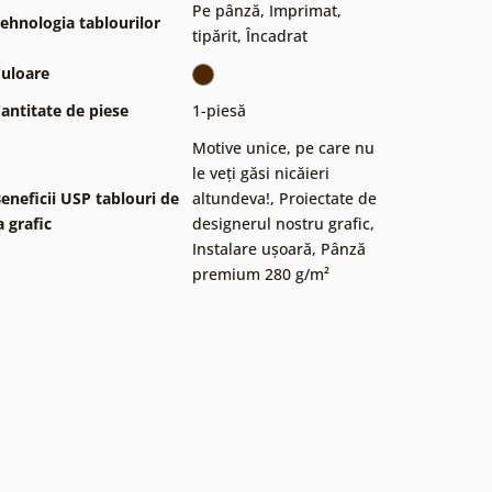
Pe pânză
,
Imprimat,
ehnologia tablourilor
tipărit
,
Încadrat
uloare
antitate de piese
1-piesă
Motive unice, pe care nu
le veți găsi nicăieri
eneficii USP tablouri de
altundeva!
,
Proiectate de
a grafic
designerul nostru grafic
,
Instalare ușoară
,
Pânză
premium 280 g/m²