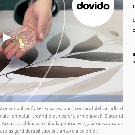
T
C
C
B
l
ă simbolica forței și conexiunii. Conturul delicat alb al
o ale lemnului, creând o atmosferă armonioasă. Datorită
t. Această tablou este ideală pentru living, birou sau ca un
ate asigură durabilitate și claritate a culorilor.