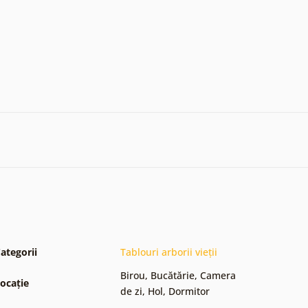
ategorii
Tablouri arborii vieții
Birou
,
Bucătărie
,
Camera
ocație
de zi
,
Hol
,
Dormitor