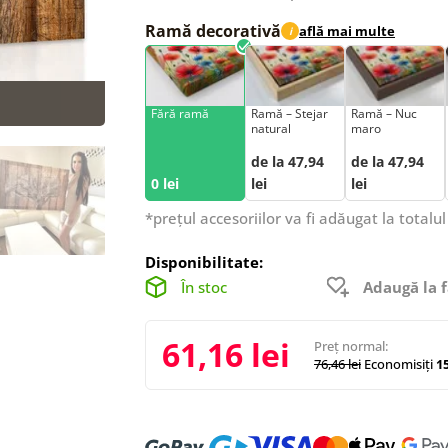
Ramă decorativă
află mai multe
i
Fără ramă
Ramă – Stejar
Ramă – Nuc
natural
maro
de la 47,94
de la 47,94
0 lei
lei
lei
*prețul accesoriilor va fi adăugat la totalul
Disponibilitate:
În stoc
Adaugă la f
61,16 lei
Preț normal:
76,46 lei
Economisiți
15