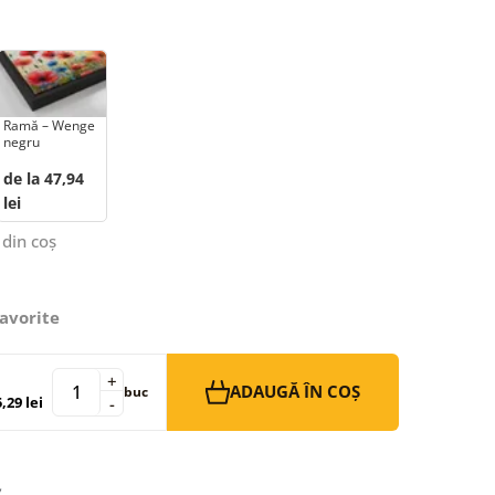
Ramă – Wenge
negru
de la 47,94
lei
 din coș
avorite
+
ADAUGĂ ÎN COȘ
buc
,29 lei
-