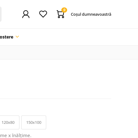
0
Coşul dumneavoastră
ostere
120x80
150x100
ime x înălțime.