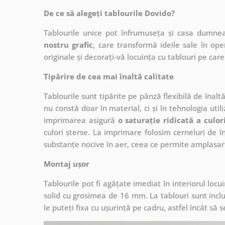
De ce să alegeți tablourile Dovido?
Tablourile unice pot înfrumuseța și casa dumne
nostru grafic
, care
transformă ideile sale în op
originale și decorați-vă locuința cu tablouri pe care 
Tipărire de cea mai înaltă calitate
Tablourile sunt tipărite pe pânză flexibilă de înalt
nu constă doar în material, ci și în tehnologia utiliz
imprimarea asigură
o saturație ridicată a culor
culori șterse. La imprimare folosim cerneluri de în
substanțe nocive în aer, ceea ce permite amplasare
Montaj ușor
Tablourile pot fi agățate imediat în interiorul lo
solid cu grosimea de 16 mm. La tablouri sunt inclu
le puteți fixa cu ușurință pe cadru, astfel încât s