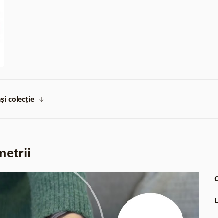
și colecție
metrii
C
L