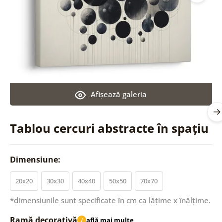
Afişează galeria
Tablou cercuri abstracte în spațiu
Dimensiune:
20x20
30x30
40x40
50x50
70x70
*dimensiunile sunt specificate în cm ca lățime x înălțime.
Ramă decorativă
află mai multe
i