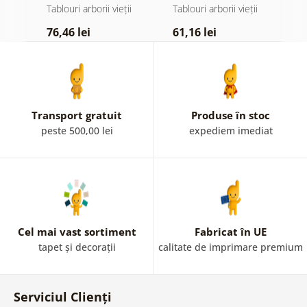
colorat
ii
Tablouri arborii vieții
Tablouri arborii vieții
Ta
76,46 lei
61,16 lei
6
Transport gratuit
Produse în stoc
peste 500,00 lei
expediem imediat
Cel mai vast sortiment
Fabricat în UE
tapet și decorații
calitate de imprimare premium
Serviciul Clienți