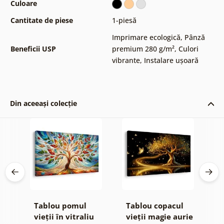
Culoare
Cantitate de piese
1-piesă
Imprimare ecologică
,
Pânză
Beneficii USP
premium 280 g/m²
,
Culori
vibrante
,
Instalare ușoară
Din aceeași colecție
e
Tablou pomul
Tablou copacul
T
 și
vieții în vitraliu
vieții magie aurie
v