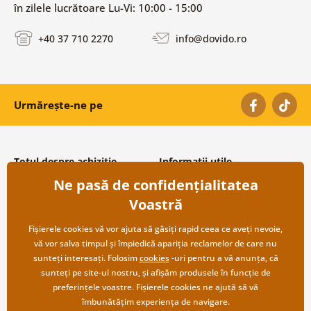
în zilele lucrătoare Lu-Vi: 10:00 - 15:00
+40 37 710 2270
info@dovido.ro
Urmărește-ne pe
Totul despre achiziție
Informații utile
Ne pasă de confidențialitatea
Condiții și termeni generali
Despre noi
Protecția datelor personale
Întrebări frecvente
Voastră
Transport și modalități de plată
Contacte
Returnare
Cooperare angro
Fișierele cookies vă vor ajuta să găsiți rapid ceea ce aveți nevoie,
vă vor salva timpul și împiedică apariția reclamelor de care nu
sunteți interesați. Folosim
cookies
-uri pentru a vă anunța, că
sunteți pe site-ul nostru, și afișăm produsele în funcție de
preferințele voastre. Fișierele cookies ne ajută să vă
îmbunătățim experiența de navigare.