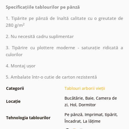
Specificațiile tablourilor pe pânză
1. Tipărite pe pânză de înaltă calitate cu o greutate de
2
280 g/m
2. Nu necesită cadru suplimentar
3. Tipărire cu plottere moderne - saturație ridicată a
culorilor
4. Montaj ușor
5. Ambalate într-o cutie de carton rezistentă
Categorii
Tablouri arborii vieții
Bucătărie
,
Baie
,
Camera de
Locație
zi
,
Hol
,
Dormitor
Pe pânză
,
Imprimat, tipărit
,
Tehnologia tablourilor
Încadrat
,
La lățime