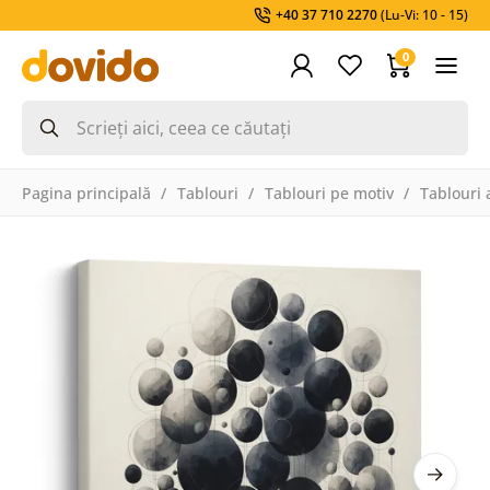
+40 37 710 2270
(Lu-Vi: 10 - 15)
0
Pagina principală
Tablouri
Tablouri pe motiv
Tablouri a