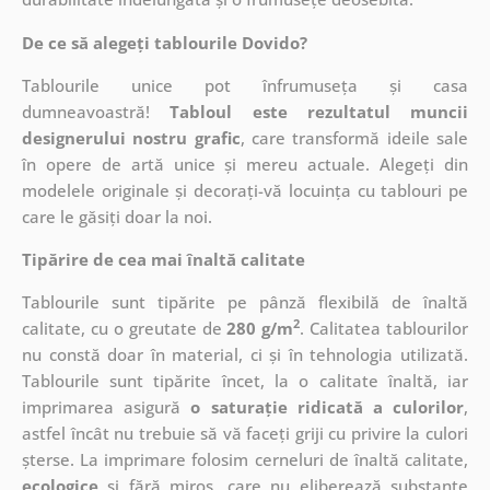
De ce să alegeți tablourile Dovido?
Tablourile unice pot înfrumuseța și casa
dumneavoastră!
Tabloul este rezultatul muncii
designerului nostru grafic
, care
transformă ideile sale
în opere de artă unice și mereu actuale. Alegeți din
modelele originale și decorați-vă locuința cu tablouri pe
care le găsiți doar la noi.
Tipărire de cea mai înaltă calitate
Tablourile sunt tipărite pe pânză flexibilă de înaltă
2
calitate, cu o greutate de
280 g/m
. Calitatea tablourilor
nu constă doar în material, ci și în tehnologia utilizată.
Tablourile sunt tipărite încet, la o calitate înaltă, iar
imprimarea asigură
o saturație ridicată a culorilor
,
astfel încât nu trebuie să vă faceți griji cu privire la culori
șterse. La imprimare folosim cerneluri de înaltă calitate,
ecologice
și fără miros, care nu eliberează substanțe