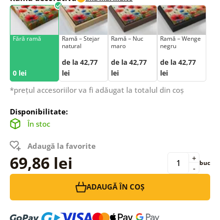
Fără ramă
Ramă – Stejar
Ramă – Nuc
Ramă – Wenge
natural
maro
negru
de la 42,77
de la 42,77
de la 42,77
0 lei
lei
lei
lei
*prețul accesoriilor va fi adăugat la totalul din coș
Disponibilitate:
În stoc
Adaugă la favorite
69,86 lei
+
buc
-
ADAUGĂ ÎN COȘ