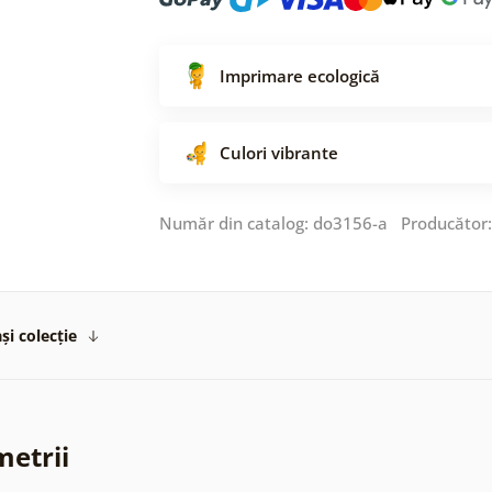
Imprimare ecologică
Culori vibrante
Număr din catalog: do3156-a Producător
și colecție
metrii