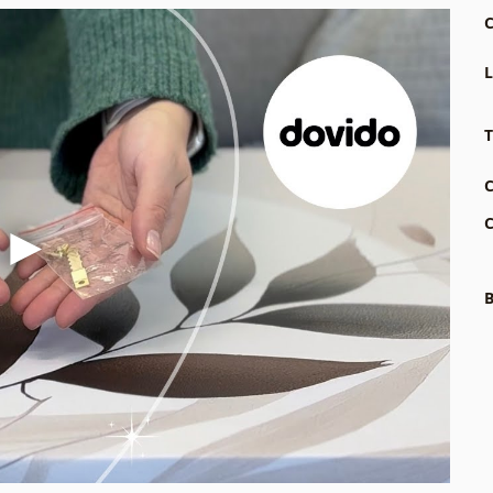
C
L
T
C
C
B