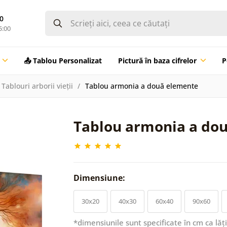
0
5:00
📤 Tablou Personalizat
Pictură în baza cifrelor
P
Tablouri arborii vieții
Tablou armonia a două elemente
Tablou armonia a do
Dimensiune:
30x20
40x30
60x40
90x60
*dimensiunile sunt specificate în cm ca lăț