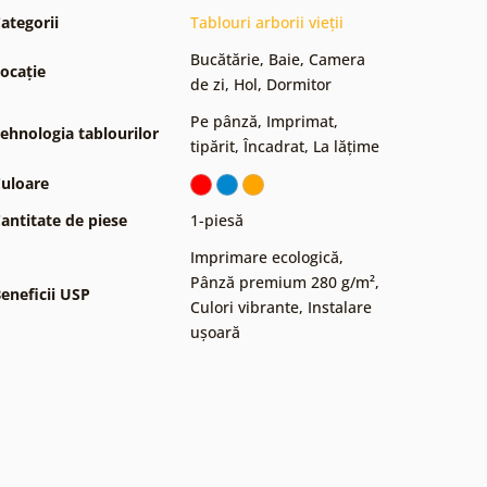
ategorii
Tablouri arborii vieții
Bucătărie
,
Baie
,
Camera
ocație
de zi
,
Hol
,
Dormitor
Pe pânză
,
Imprimat,
ehnologia tablourilor
tipărit
,
Încadrat
,
La lățime
uloare
antitate de piese
1-piesă
Imprimare ecologică
,
Pânză premium 280 g/m²
,
eneficii USP
Culori vibrante
,
Instalare
ușoară