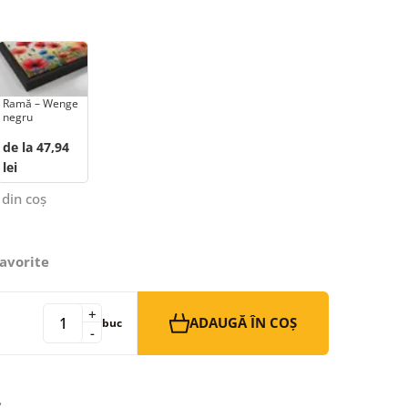
Ramă – Wenge
negru
de la 47,94
lei
 din coș
avorite
+
ADAUGĂ ÎN COȘ
buc
-