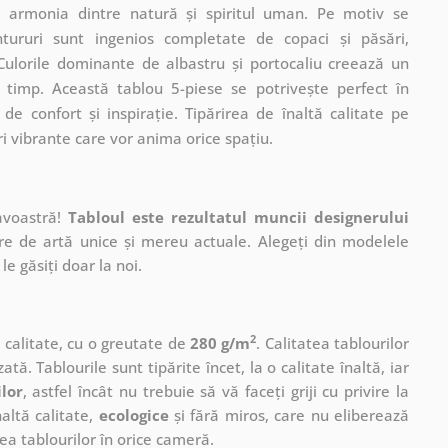
 armonia dintre natură și spiritul uman. Pe motiv se
ntururi sunt ingenios completate de copaci și păsări,
Culorile dominante de albastru și portocaliu creează un
i timp. Această tablou 5-piese se potrivește perfect în
e confort și inspirație. Tipărirea de înaltă calitate pe
ri vibrante care vor anima orice spațiu.
avoastră!
Tabloul este rezultatul muncii designerului
ere de artă unice și mereu actuale. Alegeți din modelele
le găsiți doar la noi.
2
ă calitate, cu o greutate de
280 g/m
. Calitatea tablourilor
ată. Tablourile sunt tipărite încet, la o calitate înaltă, iar
ilor
, astfel încât nu trebuie să vă faceți griji cu privire la
altă calitate,
ecologice
și fără miros, care nu eliberează
a tablourilor în orice cameră.