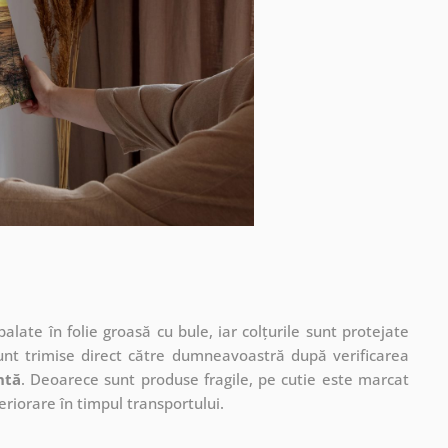
ate în folie groasă cu bule, iar colțurile sunt protejate
unt trimise direct către dumneavoastră după verificarea
ntă
. Deoarece sunt produse fragile, pe cutie este marcat
eriorare în timpul transportului.