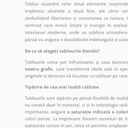
Tablou souznění celor două elemente surprinde
împletesc siluetele a două fețe, ale căror co
simbolizând libertatea și conexiunea cu natura. 
contrast care evocă liniște și energie în acelaș
interioruri moderne, unde va sublinia atmosfera d
pânză va asigura o durabilitate îndelungată și culo
De ce să alegeți tablourile Dovido?
Tablourile unice pot înfrumuseța și casa dumne
nostru grafic
, care
transformă ideile sale în op
originale și decorați-vă locuința cu tablouri pe care 
Tipărire de cea mai înaltă calitate
Tablourile sunt tipărite pe pânză flexibilă de înalt
nu constă doar în material, ci și în tehnologia utiliz
imprimarea asigură
o saturație ridicată a culor
culori șterse. La imprimare folosim cerneluri de în
substanțe nocive în aer, ceea ce permite amplasare