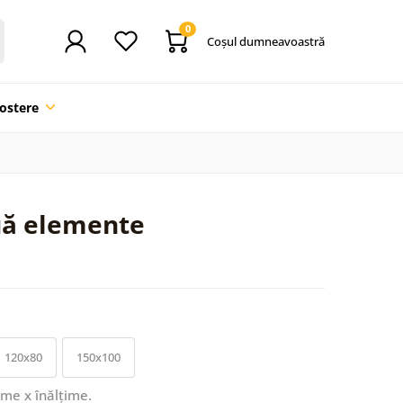
0
Coşul dumneavoastră
ostere
uă elemente
120x80
150x100
ime x înălțime.