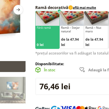
Ramă decorativă
află mai multe
i
Fără ramă
Ramă – Stejar
Ramă – Nuc
natural
maro
de la 47,94
de la 47,94
0 lei
lei
lei
*prețul accesoriilor va fi adăugat la totalul
Disponibilitate:
În stoc
Adaugă la f
76,46 lei