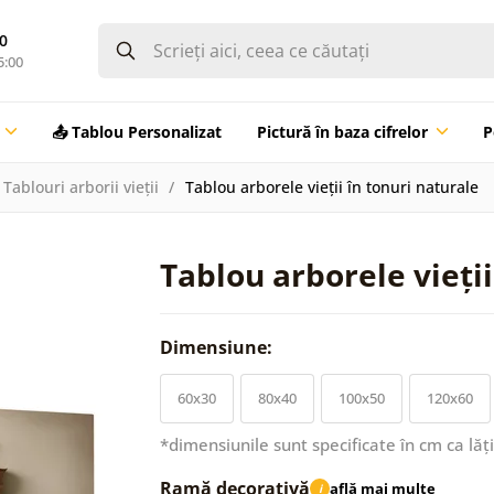
0
5:00
📤 Tablou Personalizat
Pictură în baza cifrelor
P
Tablouri arborii vieții
Tablou arborele vieții în tonuri naturale
Tablou arborele vieții
Dimensiune:
60x30
80x40
100x50
120x60
*dimensiunile sunt specificate în cm ca lăț
Ramă decorativă
află mai multe
i