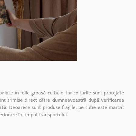
ate în folie groasă cu bule, iar colțurile sunt protejate
unt trimise direct către dumneavoastră după verificarea
ntă
. Deoarece sunt produse fragile, pe cutie este marcat
eriorare în timpul transportului.