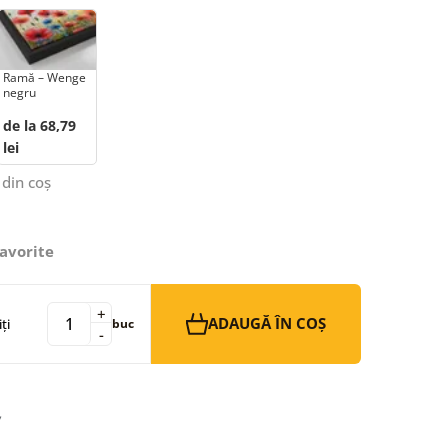
Ramă – Wenge
negru
de la 68,79
lei
 din coș
avorite
+
ADAUGĂ ÎN COȘ
ți
buc
-