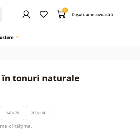
0
Coşul dumneavoastră
ostere
 în tonuri naturale
140x70
200x100
ime x înălțime.