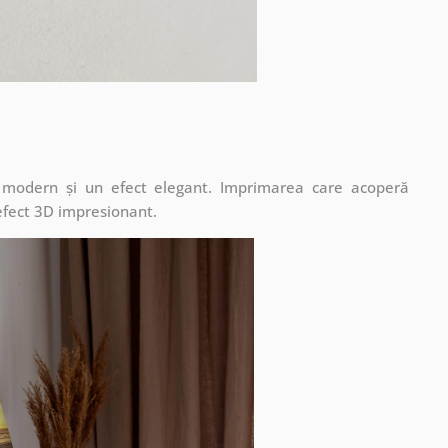
t modern și un efect elegant. Imprimarea care acoperă
 efect 3D impresionant.