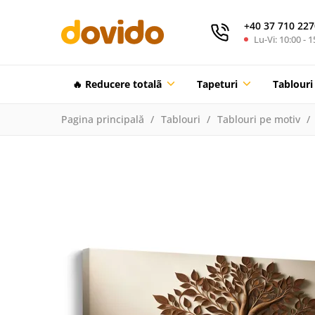
+40 37 710 227
Lu-Vi: 10:00 - 1
🔥 Reducere totalã
Tapeturi
Tablouri
Pagina principală
Tablouri
Tablouri pe motiv