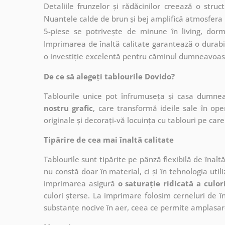
Detaliile frunzelor și rădăcinilor creează o stru
Nuantele calde de brun și bej amplifică atmosfera 
5-piese se potrivește de minune în living, dormi
Imprimarea de înaltă calitate garantează o durabili
o investiție excelentă pentru căminul dumneavoas
De ce să alegeți tablourile Dovido?
Tablourile unice pot înfrumuseța și casa dumne
nostru grafic
, care
transformă ideile sale în op
originale și decorați-vă locuința cu tablouri pe care 
Tipărire de cea mai înaltă calitate
Tablourile sunt tipărite pe pânză flexibilă de înalt
nu constă doar în material, ci și în tehnologia utiliz
imprimarea asigură
o saturație ridicată a culor
culori șterse. La imprimare folosim cerneluri de în
substanțe nocive în aer, ceea ce permite amplasare