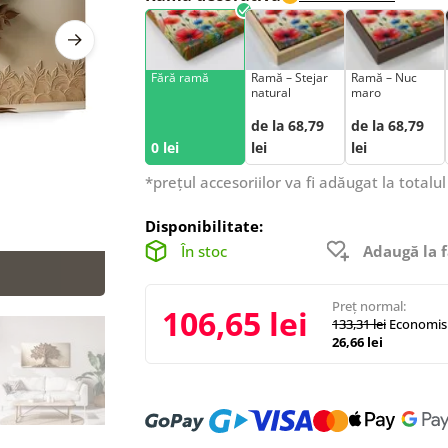
Fără ramă
Ramă – Stejar
Ramă – Nuc
natural
maro
de la 68,79
de la 68,79
0 lei
lei
lei
*prețul accesoriilor va fi adăugat la totalul
Disponibilitate:
În stoc
Adaugă la f
Preț normal:
106,65 lei
133,31 lei
Economisi
26,66 lei