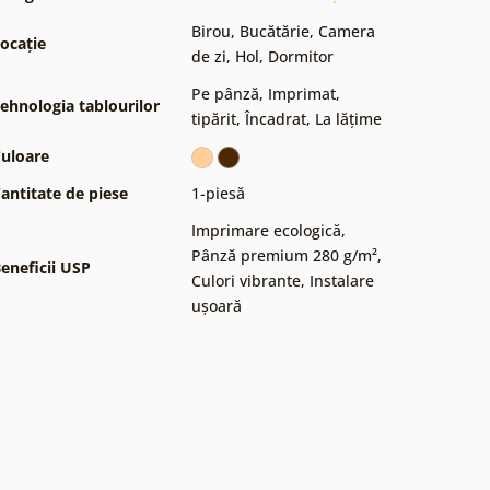
Birou
,
Bucătărie
,
Camera
ocație
de zi
,
Hol
,
Dormitor
Pe pânză
,
Imprimat,
ehnologia tablourilor
tipărit
,
Încadrat
,
La lățime
uloare
antitate de piese
1-piesă
Imprimare ecologică
,
Pânză premium 280 g/m²
,
eneficii USP
Culori vibrante
,
Instalare
ușoară