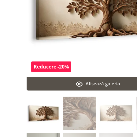
Reducere -20%
Afişează galeria