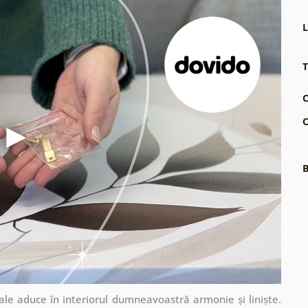
L
T
C
C
B
ale aduce în interiorul dumneavoastră armonie și liniște.