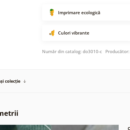
Imprimare ecologică
Culori vibrante
Număr din catalog: do3010-c Producător
și colecție
metrii
C