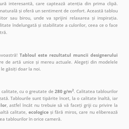
ctură interesantă, care captează atenția din prima clipă.
naturală și oferă un sentiment de confort. Această tablou
tor sau birou, unde va sprijini relaxarea și inspirația.
tate îndelungată și stabilitate a culorilor, ceea ce o face
tră.
avoastră!
Tabloul este rezultatul muncii designerului
ere de artă unice și mereu actuale. Alegeți din modelele
le găsiți doar la noi.
2
ă calitate, cu o greutate de
280 g/m
. Calitatea tablourilor
ată. Tablourile sunt tipărite încet, la o calitate înaltă, iar
ilor
, astfel încât nu trebuie să vă faceți griji cu privire la
altă calitate,
ecologice
și fără miros, care nu eliberează
a tablourilor în orice cameră.