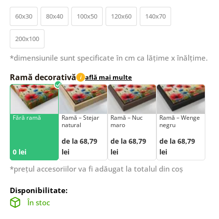
60x30
80x40
100x50
120x60
140x70
200x100
*dimensiunile sunt specificate în cm ca lățime x înălțime.
Ramă decorativă
află mai multe
i
Fără ramă
Ramă – Stejar
Ramă – Nuc
Ramă – Wenge
natural
maro
negru
de la 68,79
de la 68,79
de la 68,79
0 lei
lei
lei
lei
*prețul accesoriilor va fi adăugat la totalul din coș
Disponibilitate:
În stoc