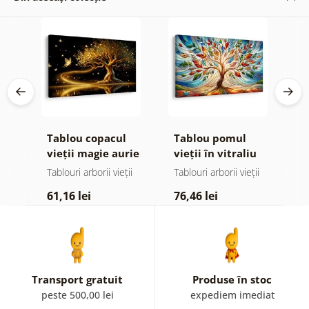
Tablou copacul
Tablou pomul
T
or
vieții magie aurie
vieții în vitraliu
v
colorat
ii
Tablouri arborii vieții
Tablouri arborii vieții
Ta
61,16 lei
76,46 lei
6
Transport gratuit
Produse în stoc
peste 500,00 lei
expediem imediat