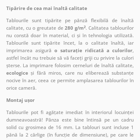
Tipărire de cea mai înaltă calitate
Tablourile sunt tipărite pe pânză flexibilă de înaltă
2
calitate, cu o greutate de
280 g/m
. Calitatea tablourilor
nu constă doar în material, ci și în tehnologia utilizată.
Tablourile sunt tipărite încet, la o calitate înaltă, iar
imprimarea asigură
o saturație ridicată a culorilor
,
astfel încât nu trebuie să vă faceți griji cu privire la culori
șterse. La imprimare folosim cerneluri de înaltă calitate,
ecologice
și fără miros, care nu eliberează substanțe
nocive în aer, ceea ce permite amplasarea tablourilor în
orice cameră.
Montaj ușor
Tablourile pot fi agățate imediat în interiorul locuinței
dumneavoastră! Pânza este bine întinsă pe un cadru
solid cu grosimea de 16 mm. La tablouri sunt incluse 1
până la 2 cârlige (în funcție de dimensiune), pe care le