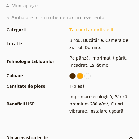
4. Montaj ușor
5. Ambalate într-o cutie de carton rezistentă
Categorii
Tablouri arborii vieții
Birou
,
Bucătărie
,
Camera de
Locație
zi
,
Hol
,
Dormitor
Pe pânză
,
Imprimat, tipărit
,
Tehnologia tablourilor
Încadrat
,
La lățime
Culoare
Cantitate de piese
1-piesă
Imprimare ecologică
,
Pânză
Beneficii USP
premium 280 g/m²
,
Culori
vibrante
,
Instalare ușoară
Din aceeași colecție