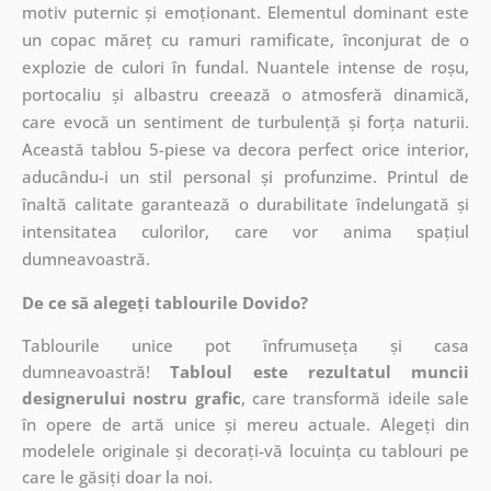
motiv puternic și emoționant. Elementul dominant este
un copac măreț cu ramuri ramificate, înconjurat de o
explozie de culori în fundal. Nuantele intense de roșu,
portocaliu și albastru creează o atmosferă dinamică,
care evocă un sentiment de turbulență și forța naturii.
Această tablou 5-piese va decora perfect orice interior,
aducându-i un stil personal și profunzime. Printul de
înaltă calitate garantează o durabilitate îndelungată și
intensitatea culorilor, care vor anima spațiul
dumneavoastră.
De ce să alegeți tablourile Dovido?
Tablourile unice pot înfrumuseța și casa
dumneavoastră!
Tabloul este rezultatul muncii
designerului nostru grafic
, care
transformă ideile sale
în opere de artă unice și mereu actuale. Alegeți din
modelele originale și decorați-vă locuința cu tablouri pe
care le găsiți doar la noi.