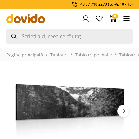
+40 37 710 2270
(Lu-Vi: 10 - 15)
0
Pagina principală
Tablouri
Tablouri pe motiv
Tablouri 