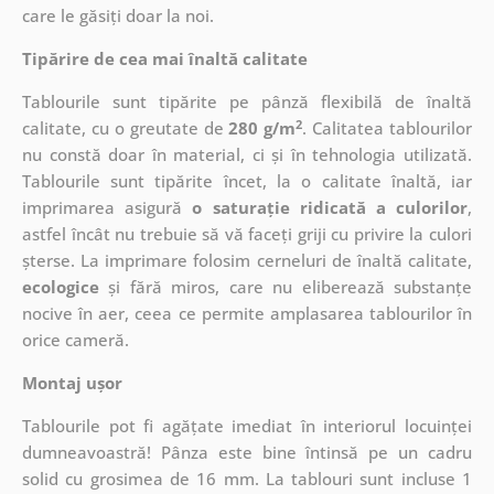
care le găsiți doar la noi.
Tipărire de cea mai înaltă calitate
Tablourile sunt tipărite pe pânză flexibilă de înaltă
2
calitate, cu o greutate de
280 g/m
. Calitatea tablourilor
nu constă doar în material, ci și în tehnologia utilizată.
Tablourile sunt tipărite încet, la o calitate înaltă, iar
imprimarea asigură
o saturație ridicată a culorilor
,
astfel încât nu trebuie să vă faceți griji cu privire la culori
șterse. La imprimare folosim cerneluri de înaltă calitate,
ecologice
și fără miros, care nu eliberează substanțe
nocive în aer, ceea ce permite amplasarea tablourilor în
orice cameră.
Montaj ușor
Tablourile pot fi agățate imediat în interiorul locuinței
dumneavoastră! Pânza este bine întinsă pe un cadru
solid cu grosimea de 16 mm. La tablouri sunt incluse 1