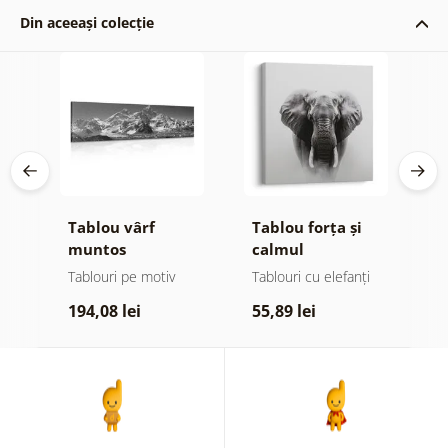
Din aceeași colecție
Tablou vârf
Tablou forța și
T
ru
muntos
calmul
m
maiestuos alb-
elefantului
n
Tablouri pe motiv
Tablouri cu elefanți
Ta
negru
r
194,08 lei
55,89 lei
1