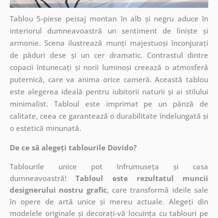
Tablou 5-piese peisaj montan în alb și negru aduce în
interiorul dumneavoastră un sentiment de liniște și
armonie. Scena ilustrează munți majestuoși înconjurați
de păduri dese și un cer dramatic. Contrastul dintre
copacii întunecați și norii luminoși creează o atmosferă
puternică, care va anima orice cameră. Această tablou
este alegerea ideală pentru iubitorii naturii și ai stilului
minimalist. Tabloul este imprimat pe un pânză de
calitate, ceea ce garantează o durabilitate îndelungată și
o estetică minunată.
De ce să alegeți tablourile Dovido?
Tablourile unice pot înfrumuseța și casa
dumneavoastră!
Tabloul este rezultatul muncii
designerului nostru grafic
, care
transformă ideile sale
în opere de artă unice și mereu actuale. Alegeți din
modelele originale și decorați-vă locuința cu tablouri pe