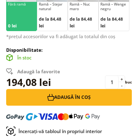
Fără ramă
Ramă – Stejar
Ramă – Nuc
Ramă – Wenge
natural
maro
negru
de la 84,48
de la 84,48
de la 84,48
0 lei
lei
lei
lei
*prețul accesoriilor va fi adăugat la totalul din coș
Disponibilitate:
În stoc
Adaugă la favorite
194,08 lei
+
buc
-
ADAUGĂ ÎN COȘ
Încercați-vă tabloul în propriul interior