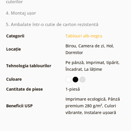
culorilor
4. Montaj ușor
5. Ambalate într-o cutie de carton rezistentă
Categorii
Tablouri alb-negru
Birou
,
Camera de zi
,
Hol
,
Locație
Dormitor
Pe pânză
,
Imprimat, tipărit
,
Tehnologia tablourilor
Încadrat
,
La lățime
Culoare
Cantitate de piese
1-piesă
Imprimare ecologică
,
Pânză
Beneficii USP
premium 280 g/m²
,
Culori
vibrante
,
Instalare ușoară