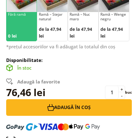
Fără ramă
Ramă – Stejar
Ramă – Nuc
Ramă – Wenge
natural
maro
negru
de la 47,94
de la 47,94
de la 47,94
0 lei
lei
lei
lei
*prețul accesoriilor va fi adăugat la totalul din coș
Disponibilitate:
În stoc
Adaugă la favorite
76,46 lei
+
buc
-
ADAUGĂ ÎN COȘ