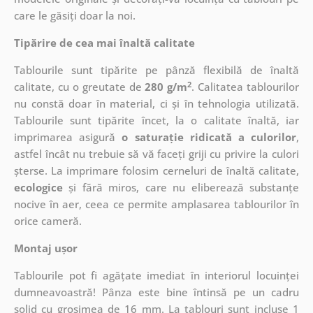
care le găsiți doar la noi.
Tipărire de cea mai înaltă calitate
Tablourile sunt tipărite pe pânză flexibilă de înaltă
2
calitate, cu o greutate de
280 g/m
. Calitatea tablourilor
nu constă doar în material, ci și în tehnologia utilizată.
Tablourile sunt tipărite încet, la o calitate înaltă, iar
imprimarea asigură
o saturație ridicată a culorilor
,
astfel încât nu trebuie să vă faceți griji cu privire la culori
șterse. La imprimare folosim cerneluri de înaltă calitate,
ecologice
și fără miros, care nu eliberează substanțe
nocive în aer, ceea ce permite amplasarea tablourilor în
orice cameră.
Montaj ușor
Tablourile pot fi agățate imediat în interiorul locuinței
dumneavoastră! Pânza este bine întinsă pe un cadru
solid cu grosimea de 16 mm. La tablouri sunt incluse 1