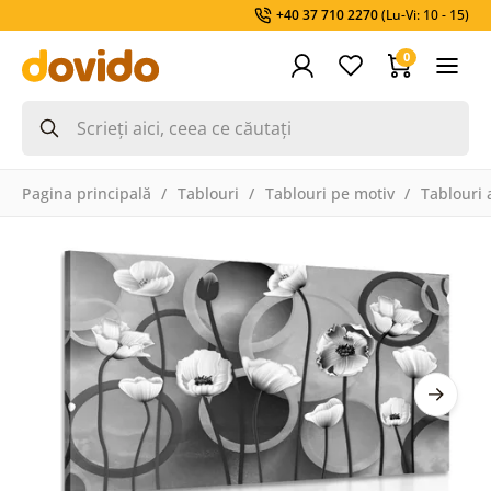
+40 37 710 2270
(Lu-Vi: 10 - 15)
0
Pagina principală
Tablouri
Tablouri pe motiv
Tablouri 