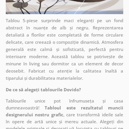
Tablou 5-piese surprinde maci eleganți pe un fond
abstract în nuanțe de alb și negru. Reprezentarea
detaliată a florilor este completată de forme circulare
delicate, care creează o compoziție dinamică. Atmosfera
generală este calmă și sofisticată, perfectă pentru
interioare moderne. Această tablou se potrivește de
minune în living sau dormitor ca un element de decor
deosebit. Fabricat cu atenție la calitatea înaltă a
tiparului și durabilitatea materialelor.
De ce să alegeți tablourile Dovido?
Tablourile unice pot înfrumuseța și casa
dumneavoastră!
Tabloul este rezultatul muncii
designerului nostru grafic
, care
transformă ideile sale
în opere de artă unice și mereu actuale. Alegeți din
modelele originale și decorați-vă locuința cu tablouri pe