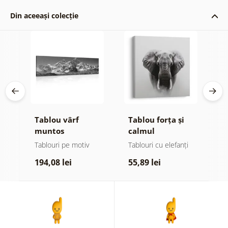
Din aceeași colecție
Tablou vârf
Tablou forța și
T
ru
muntos
calmul
m
maiestuos alb-
elefantului
n
Tablouri pe motiv
Tablouri cu elefanți
Ta
negru
r
194,08 lei
55,89 lei
1