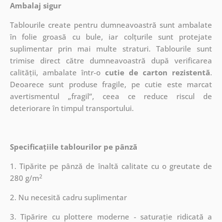
Ambalaj sigur
Tablourile create pentru dumneavoastră sunt ambalate
în folie groasă cu bule, iar colțurile sunt protejate
suplimentar prin mai multe straturi.
Tablourile sunt
trimise direct către dumneavoastră după verificarea
calității, ambalate într-o
cutie de carton rezistentă
.
Deoarece sunt produse fragile, pe cutie este marcat
avertismentul „fragil”, ceea ce reduce riscul de
deteriorare în timpul transportului.
Specificațiile tablourilor pe pânză
1. Tipărite pe pânză de înaltă calitate cu o greutate de
2
280 g/m
2. Nu necesită cadru suplimentar
3. Tipărire cu plottere moderne - saturație ridicată a