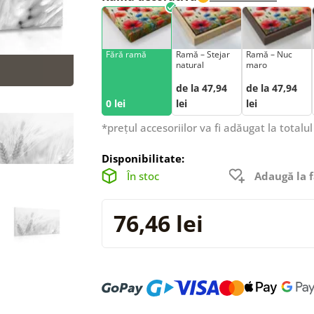
Fără ramă
Ramă – Stejar
Ramă – Nuc
natural
maro
de la 47,94
de la 47,94
0 lei
lei
lei
*prețul accesoriilor va fi adăugat la totalul
Disponibilitate:
În stoc
Adaugă la f
76,46 lei