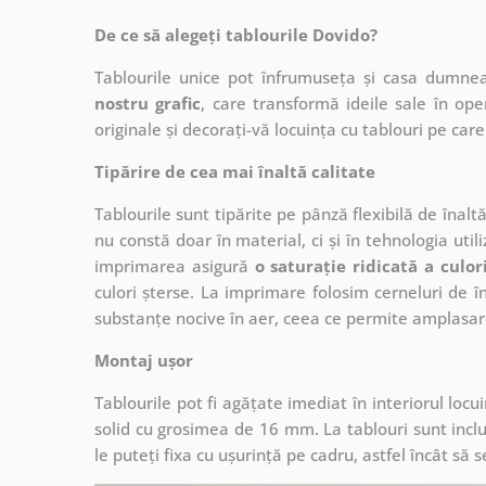
De ce să alegeți tablourile Dovido?
Tablourile unice pot înfrumuseța și casa dumne
nostru grafic
, care
transformă ideile sale în op
originale și decorați-vă locuința cu tablouri pe care 
Tipărire de cea mai înaltă calitate
Tablourile sunt tipărite pe pânză flexibilă de înalt
nu constă doar în material, ci și în tehnologia utiliz
imprimarea asigură
o saturație ridicată a culor
culori șterse. La imprimare folosim cerneluri de în
substanțe nocive în aer, ceea ce permite amplasare
Montaj ușor
Tablourile pot fi agățate imediat în interiorul lo
solid cu grosimea de 16 mm. La tablouri sunt inclu
le puteți fixa cu ușurință pe cadru, astfel încât s