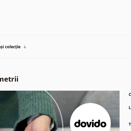
și colecție
metrii
C
L
T