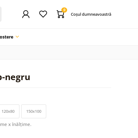
0
Coşul dumneavoastră
ostere
b-negru
120x80
150x100
ime x înălțime.