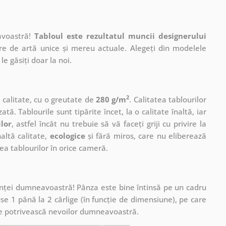
avoastră!
Tabloul este rezultatul muncii designerului
ere de artă unice și mereu actuale. Alegeți din modelele
le găsiți doar la noi.
2
ă calitate, cu o greutate de
280 g/m
. Calitatea tablourilor
ată. Tablourile sunt tipărite încet, la o calitate înaltă, iar
ilor
, astfel încât nu trebuie să vă faceți griji cu privire la
altă calitate,
ecologice
și fără miros, care nu eliberează
a tablourilor în orice cameră.
cuinței dumneavoastră! Pânza este bine întinsă pe un cadru
se 1 până la 2 cârlige (în funcție de dimensiune), pe care
ă se potrivească nevoilor dumneavoastră.