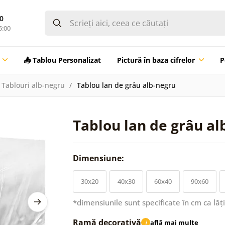
0
5:00
📤 Tablou Personalizat
Pictură în baza cifrelor
P
Tablouri alb-negru
Tablou lan de grâu alb-negru
Tablou lan de grâu al
Dimensiune:
30x20
40x30
60x40
90x60
*dimensiunile sunt specificate în cm ca lăț
Ramă decorativă
află mai multe
i