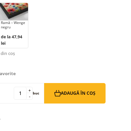
Ramă – Wenge
negru
de la 47,94
lei
 din coș
avorite
+
ADAUGĂ ÎN COȘ
buc
-