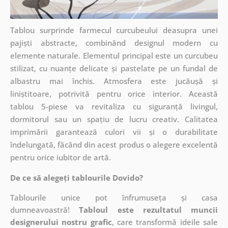
Tablou surprinde farmecul curcubeului deasupra unei
pajiști abstracte, combinând designul modern cu
elemente naturale. Elementul principal este un curcubeu
stilizat, cu nuanțe delicate și pastelate pe un fundal de
albastru mai închis. Atmosfera este jucăușă și
liniștitoare, potrivită pentru orice interior. Această
tablou 5-piese va revitaliza cu siguranță livingul,
dormitorul sau un spațiu de lucru creativ. Calitatea
imprimării garantează culori vii și o durabilitate
îndelungată, făcând din acest produs o alegere excelentă
pentru orice iubitor de artă.
De ce să alegeți tablourile Dovido?
Tablourile unice pot înfrumuseța și casa
dumneavoastră!
Tabloul este rezultatul muncii
designerului nostru grafic
, care
transformă ideile sale