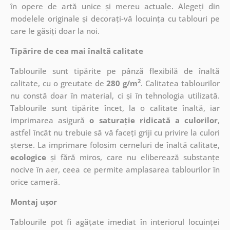
în opere de artă unice și mereu actuale. Alegeți din
modelele originale și decorați-vă locuința cu tablouri pe
care le găsiți doar la noi.
Tipărire de cea mai înaltă calitate
Tablourile sunt tipărite pe pânză flexibilă de înaltă
2
calitate, cu o greutate de
280 g/m
. Calitatea tablourilor
nu constă doar în material, ci și în tehnologia utilizată.
Tablourile sunt tipărite încet, la o calitate înaltă, iar
imprimarea asigură
o saturație ridicată a culorilor
,
astfel încât nu trebuie să vă faceți griji cu privire la culori
șterse. La imprimare folosim cerneluri de înaltă calitate,
ecologice
și fără miros, care nu eliberează substanțe
nocive în aer, ceea ce permite amplasarea tablourilor în
orice cameră.
Montaj ușor
Tablourile pot fi agățate imediat în interiorul locuinței