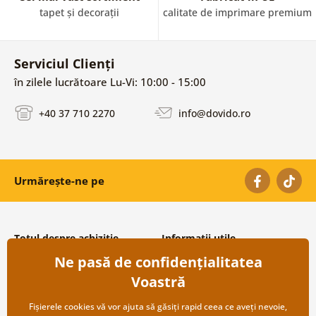
tapet și decorații
calitate de imprimare premium
Serviciul Clienți
în zilele lucrătoare Lu-Vi: 10:00 - 15:00
+40 37 710 2270
info@dovido.ro
Urmărește-ne pe
Totul despre achiziție
Informații utile
Ne pasă de confidențialitatea
Condiții și termeni generali
Despre noi
Protecția datelor personale
Întrebări frecvente
Voastră
Transport și modalități de plată
Contacte
Returnare
Cooperare angro
Fișierele cookies vă vor ajuta să găsiți rapid ceea ce aveți nevoie,