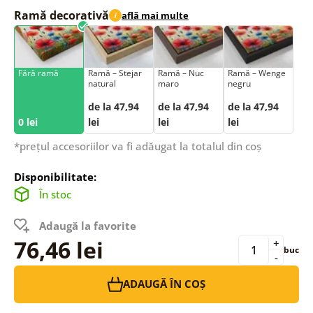
Ramă decorativă
află mai multe
i
Fără ramă
Ramă – Stejar
Ramă – Nuc
Ramă – Wenge
natural
maro
negru
de la 47,94
de la 47,94
de la 47,94
0 lei
lei
lei
lei
*prețul accesoriilor va fi adăugat la totalul din coș
Disponibilitate:
În stoc
Adaugă la favorite
76,46 lei
+
buc
-
ADAUGĂ ÎN COȘ