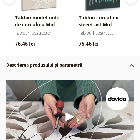
Tablou model unic
Tablou curcubeu
de curcubeu Mid-
street art Mid-
Century
Century
Tablouri abstracte
Tablouri abstracte
76,46 lei
76,46 lei
Descrierea produsului și parametrii