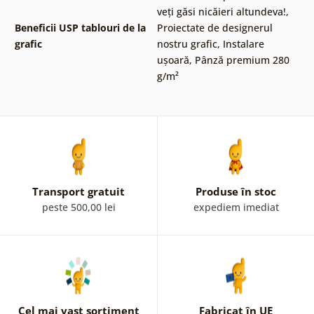
veți găsi nicăieri altundeva!
,
Beneficii USP tablouri de la
Proiectate de designerul
grafic
nostru grafic
,
Instalare
ușoară
,
Pânză premium 280
g/m²
Transport gratuit
Produse în stoc
peste 500,00 lei
expediem imediat
Cel mai vast sortiment
Fabricat în UE