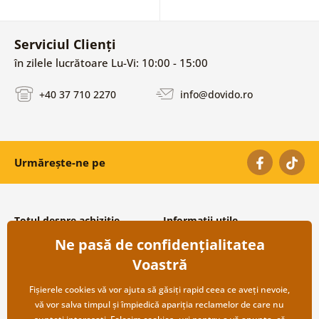
Serviciul Clienți
în zilele lucrătoare Lu-Vi: 10:00 - 15:00
+40 37 710 2270
info@dovido.ro
Urmărește-ne pe
Totul despre achiziție
Informații utile
Ne pasă de confidențialitatea
Condiții și termeni generali
Despre noi
Protecția datelor personale
Întrebări frecvente
Voastră
Transport și modalități de plată
Contacte
Returnare
Cooperare angro
Fișierele cookies vă vor ajuta să găsiți rapid ceea ce aveți nevoie,
vă vor salva timpul și împiedică apariția reclamelor de care nu