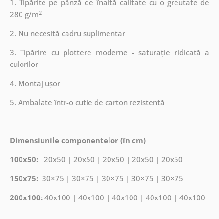
1. Tipărite pe pânză de înaltă calitate cu o greutate de
2
280 g/m
2. Nu necesită cadru suplimentar
3. Tipărire cu plottere moderne - saturație ridicată a
culorilor
4. Montaj ușor
5. Ambalate într-o cutie de carton rezistentă
Dimensiunile componentelor (în cm)
100x50:
20x50 | 20x50 | 20x50 | 20x50 | 20x50
150x75:
30×75 | 30×75 | 30×75 | 30×75 | 30×75
200x100:
40x100 | 40x100 | 40x100 | 40x100 | 40x100