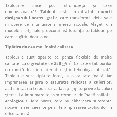
Tablourile unice pot înfrumuseța și casa
dumneavoastră!
Tabloul este rezultatul muncii
designerului nostru grafic
, care
transformă ideile sale
în opere de artă unice și mereu actuale. Alegeți din
modelele originale și decorați-vă locuința cu tablouri pe
care le găsiți doar la noi.
Tipărire de cea mai înaltă calitate
Tablourile sunt tipărite pe pânză flexibilă de înaltă
2
calitate, cu o greutate de
280 g/m
. Calitatea tablourilor
nu constă doar în material, ci și în tehnologia utilizată.
Tablourile sunt tipărite încet, la o calitate înaltă, iar
imprimarea asigură
o saturație ridicată a culorilor
,
astfel încât nu trebuie să vă faceți griji cu privire la culori
șterse. La imprimare folosim cerneluri de înaltă calitate,
ecologice
și fără miros, care nu eliberează substanțe
nocive în aer, ceea ce permite amplasarea tablourilor în
orice cameră.