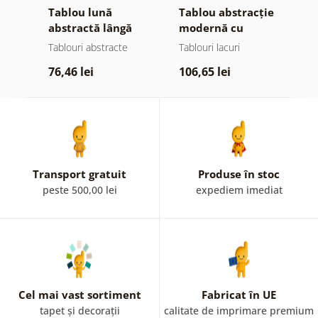
e
Tablou lună
Tablou abstracție
T
abstractă lângă
modernă cu
a
apă
natură
o
Tablouri abstracte
Tablouri lacuri
T
76,46 lei
106,65 lei
7
Transport gratuit
Produse în stoc
peste 500,00 lei
expediem imediat
Cel mai vast sortiment
Fabricat în UE
tapet și decorații
calitate de imprimare premium