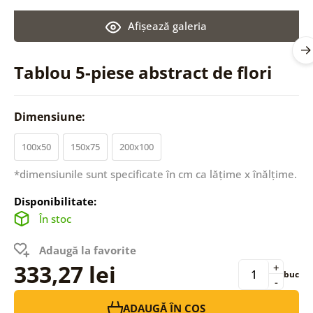
Afişează galeria
Tablou 5-piese abstract de flori
Dimensiune:
100x50
150x75
200x100
*dimensiunile sunt specificate în cm ca lățime x înălțime.
Disponibilitate:
În stoc
Adaugă la favorite
333,27 lei
+
buc
-
ADAUGĂ ÎN COȘ