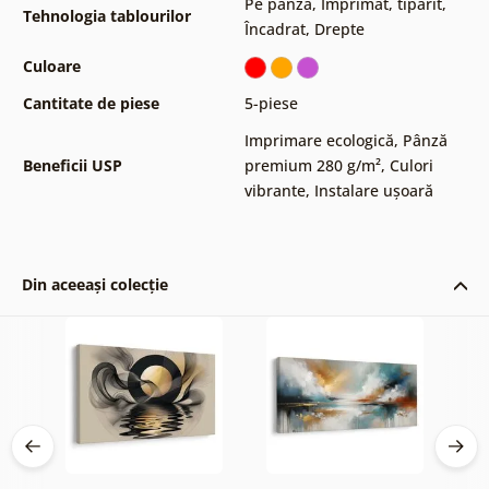
Pe pânză
,
Imprimat, tipărit
,
Tehnologia tablourilor
Încadrat
,
Drepte
Culoare
Cantitate de piese
5-piese
Imprimare ecologică
,
Pânză
Beneficii USP
premium 280 g/m²
,
Culori
vibrante
,
Instalare ușoară
Din aceeași colecție