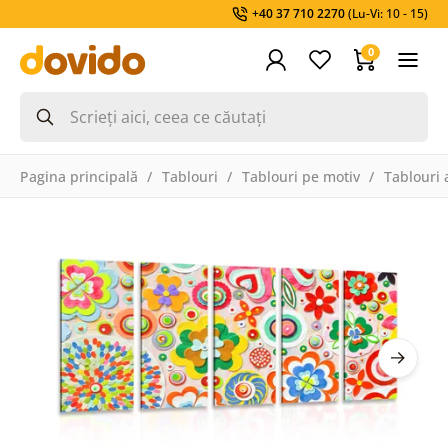
+40 37 710 2270
(Lu-Vi: 10 - 15)
0
Pagina principală
Tablouri
Tablouri pe motiv
Tablouri 