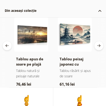
Din aceeași colecție
Tablou apus de
Tablou peisaj
T
u
soare pe plajă
japonez cu
f
călăreț
I
pus
Tablou natură și
Tablou răsărit și apus
T
peisaje naturale
de soare
6
76,46 lei
61,16 lei