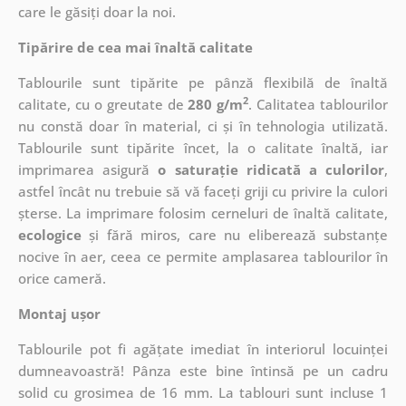
care le găsiți doar la noi.
Tipărire de cea mai înaltă calitate
Tablourile sunt tipărite pe pânză flexibilă de înaltă
2
calitate, cu o greutate de
280 g/m
. Calitatea tablourilor
nu constă doar în material, ci și în tehnologia utilizată.
Tablourile sunt tipărite încet, la o calitate înaltă, iar
imprimarea asigură
o saturație ridicată a culorilor
,
astfel încât nu trebuie să vă faceți griji cu privire la culori
șterse. La imprimare folosim cerneluri de înaltă calitate,
ecologice
și fără miros, care nu eliberează substanțe
nocive în aer, ceea ce permite amplasarea tablourilor în
orice cameră.
Montaj ușor
Tablourile pot fi agățate imediat în interiorul locuinței
dumneavoastră! Pânza este bine întinsă pe un cadru
solid cu grosimea de 16 mm. La tablouri sunt incluse 1