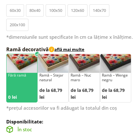
60x30
80x40
100x50
120x60
140x70
200x100
*dimensiunile sunt specificate în cm ca lățime x înălțime.
Ramă decorativă
află mai multe
i
Fără ramă
Ramă – Stejar
Ramă – Nuc
Ramă – Wenge
natural
maro
negru
de la 68,79
de la 68,79
de la 68,79
0 lei
lei
lei
lei
*prețul accesoriilor va fi adăugat la totalul din coș
Disponibilitate:
În stoc