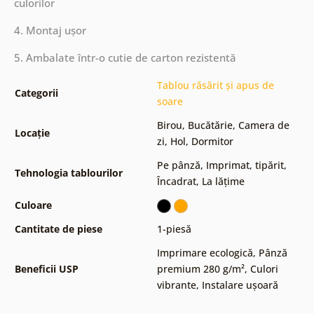
culorilor
4. Montaj ușor
5. Ambalate într-o cutie de carton rezistentă
Tablou răsărit și apus de
Categorii
soare
Birou
,
Bucătărie
,
Camera de
Locație
zi
,
Hol
,
Dormitor
Pe pânză
,
Imprimat, tipărit
,
Tehnologia tablourilor
Încadrat
,
La lățime
Culoare
Cantitate de piese
1-piesă
Imprimare ecologică
,
Pânză
Beneficii USP
premium 280 g/m²
,
Culori
vibrante
,
Instalare ușoară