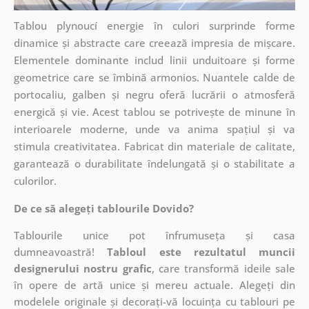
Tablou plynoucí energie în culori surprinde forme
dinamice și abstracte care creează impresia de mișcare.
Elementele dominante includ linii unduitoare și forme
geometrice care se îmbină armonios. Nuantele calde de
portocaliu, galben și negru oferă lucrării o atmosferă
energică și vie. Acest tablou se potrivește de minune în
interioarele moderne, unde va anima spațiul și va
stimula creativitatea. Fabricat din materiale de calitate,
garantează o durabilitate îndelungată și o stabilitate a
culorilor.
De ce să alegeți tablourile Dovido?
Tablourile unice pot înfrumuseța și casa
dumneavoastră!
Tabloul este rezultatul muncii
designerului nostru grafic
, care
transformă ideile sale
în opere de artă unice și mereu actuale. Alegeți din
modelele originale și decorați-vă locuința cu tablouri pe