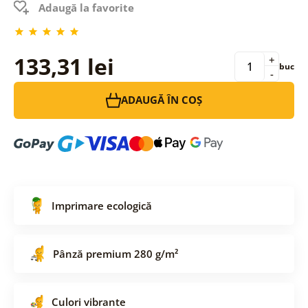
Adaugă la favorite
133,31 lei
+
buc
-
ADAUGĂ ÎN COȘ
Imprimare ecologică
Pânză premium 280 g/m²
Culori vibrante