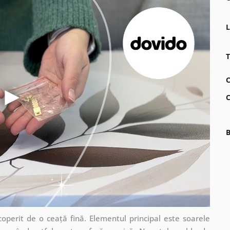
L
T
C
C
B
coperit de o ceață fină. Elementul principal este soarele