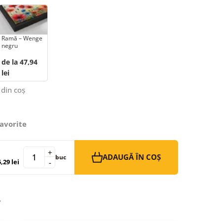
Ramă – Wenge
negru
de la 47,94
lei
 din coș
avorite
+
ADAUGĂ ÎN COȘ
buc
,29 lei
-