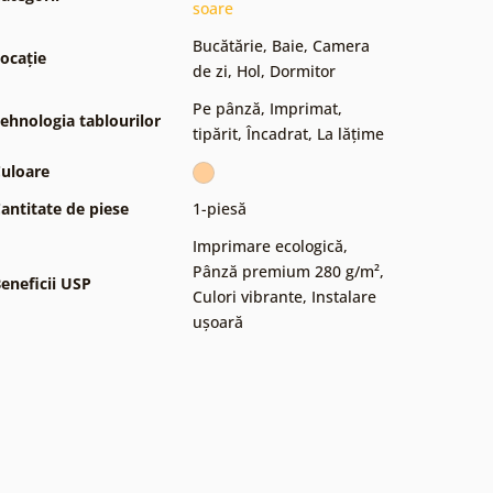
soare
Bucătărie
,
Baie
,
Camera
ocație
de zi
,
Hol
,
Dormitor
Pe pânză
,
Imprimat,
ehnologia tablourilor
tipărit
,
Încadrat
,
La lățime
uloare
antitate de piese
1-piesă
Imprimare ecologică
,
Pânză premium 280 g/m²
,
eneficii USP
Culori vibrante
,
Instalare
ușoară