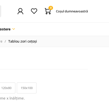
0
Coşul dumneavoastră
ostere
re
Tablou zori cețoși
120x80
150x100
ime x înălțime.