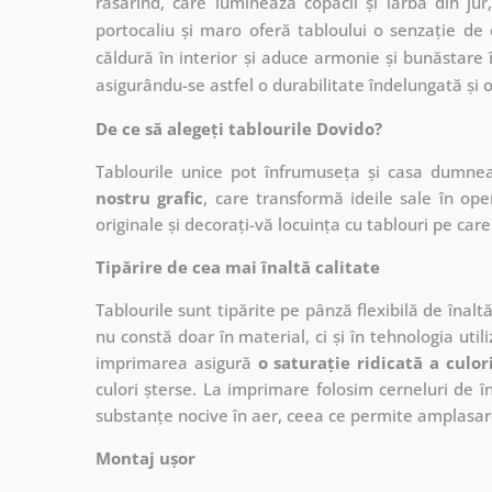
răsărind, care luminează copacii și iarba din j
portocaliu și maro oferă tabloului o senzație de 
căldură în interior și aduce armonie și bunăstare 
asigurându-se astfel o durabilitate îndelungată și o 
De ce să alegeți tablourile Dovido?
Tablourile unice pot înfrumuseța și casa dumne
nostru grafic
, care
transformă ideile sale în op
originale și decorați-vă locuința cu tablouri pe care 
Tipărire de cea mai înaltă calitate
Tablourile sunt tipărite pe pânză flexibilă de înalt
nu constă doar în material, ci și în tehnologia utiliz
imprimarea asigură
o saturație ridicată a culor
culori șterse. La imprimare folosim cerneluri de în
substanțe nocive în aer, ceea ce permite amplasare
Montaj ușor