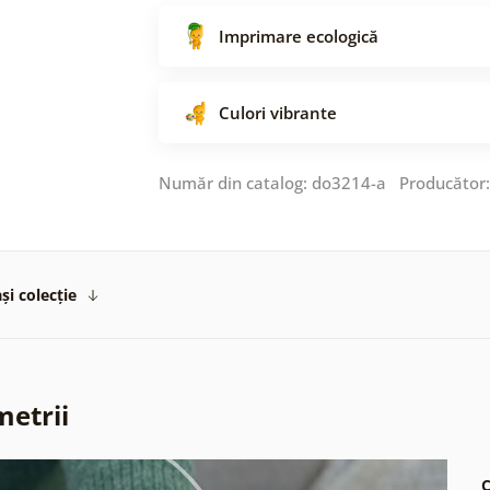
Imprimare ecologică
Culori vibrante
Număr din catalog: do3214-a Producător
și colecție
metrii
C