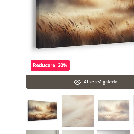
Reducere -20%
Afişează galeria