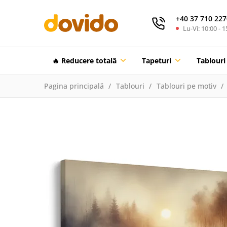
+40 37 710 227
Lu-Vi: 10:00 - 1
🔥 Reducere totalã
Tapeturi
Tablouri
Pagina principală
Tablouri
Tablouri pe motiv