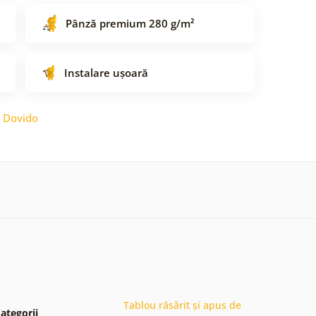
Pânză premium 280 g/m²
Instalare ușoară
:
Dovido
Tablou răsărit și apus de
ategorii