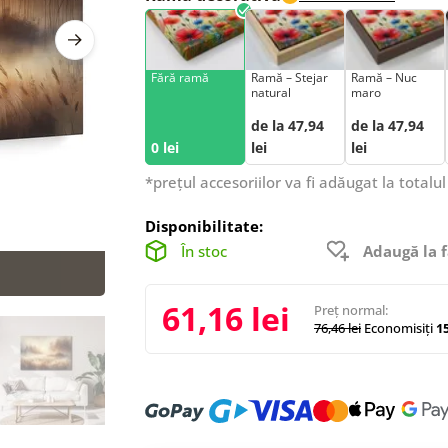
Fără ramă
Ramă – Stejar
Ramă – Nuc
natural
maro
de la 47,94
de la 47,94
0 lei
lei
lei
*prețul accesoriilor va fi adăugat la totalul
Disponibilitate:
În stoc
Adaugă la f
61,16 lei
Preț normal:
76,46 lei
Economisiți
15