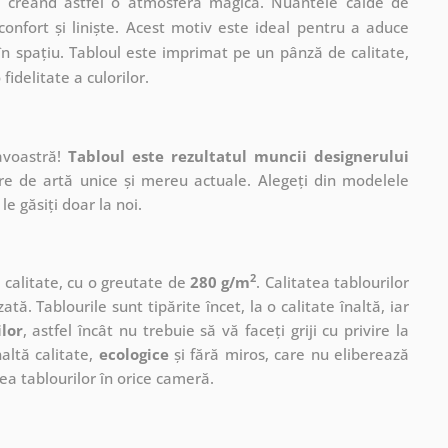
ur, creând astfel o atmosferă magică. Nuantele calde de
confort și liniște. Acest motiv este ideal pentru a aduce
în spațiu. Tabloul este imprimat pe un pânză de calitate,
fidelitate a culorilor.
avoastră!
Tabloul este rezultatul muncii designerului
ere de artă unice și mereu actuale. Alegeți din modelele
le găsiți doar la noi.
2
ă calitate, cu o greutate de
280 g/m
. Calitatea tablourilor
ată. Tablourile sunt tipărite încet, la o calitate înaltă, iar
ilor
, astfel încât nu trebuie să vă faceți griji cu privire la
altă calitate,
ecologice
și fără miros, care nu eliberează
a tablourilor în orice cameră.