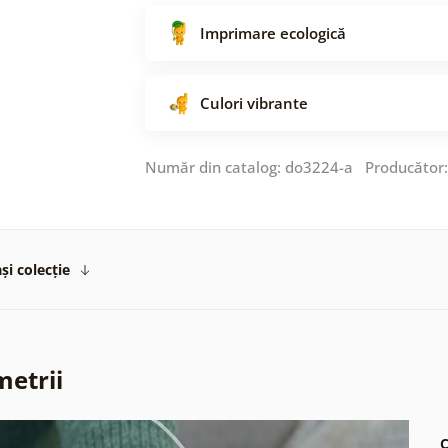
Imprimare ecologică
Culori vibrante
Număr din catalog: do3224-a Producător
și colecție
metrii
C