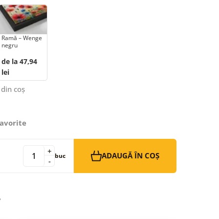
Ramă – Wenge
negru
de la 47,94
lei
 din coș
avorite
+
ADAUGĂ ÎN COȘ
buc
-