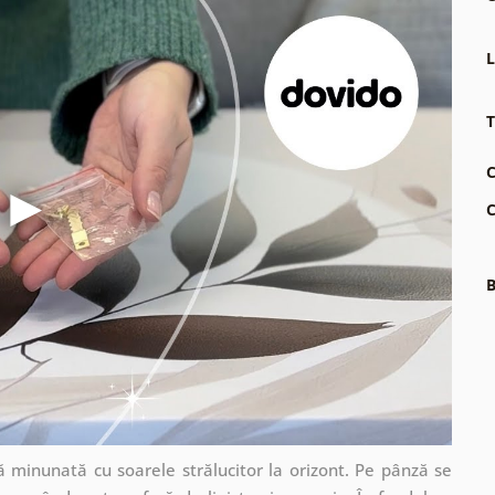
L
T
C
C
B
ă minunată cu soarele strălucitor la orizont. Pe pânză se