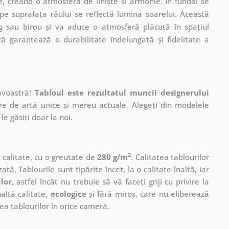
de, creând o atmosferă de liniște și armonie. În fundal se
 pe suprafața râului se reflectă lumina soarelui. Această
ng sau birou și va aduce o atmosferă plăcută în spațiul
 garantează o durabilitate îndelungată și fidelitate a
avoastră!
Tabloul este rezultatul muncii designerului
ere de artă unice și mereu actuale. Alegeți din modelele
le găsiți doar la noi.
2
ă calitate, cu o greutate de
280 g/m
. Calitatea tablourilor
ată. Tablourile sunt tipărite încet, la o calitate înaltă, iar
ilor
, astfel încât nu trebuie să vă faceți griji cu privire la
altă calitate,
ecologice
și fără miros, care nu eliberează
a tablourilor în orice cameră.