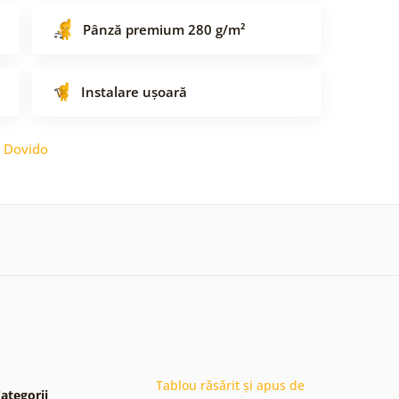
Pânză premium 280 g/m²
Instalare ușoară
:
Dovido
Tablou răsărit și apus de
ategorii