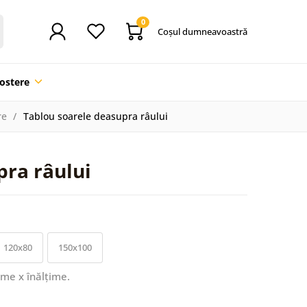
0
Coşul dumneavoastră
ostere
re
Tablou soarele deasupra râului
pra râului
120x80
150x100
ime x înălțime.