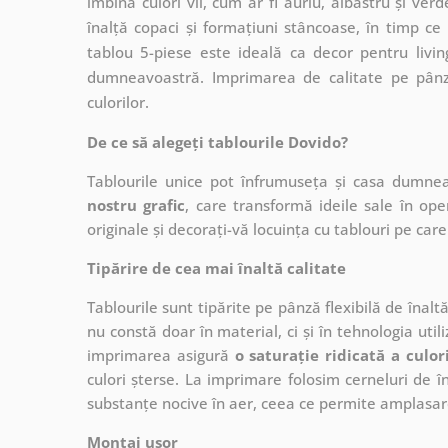
îmbină culori vii, cum ar fi auriu, albastru și ver
înalță copaci și formațiuni stâncoase, în timp ce
tablou 5-piese este ideală ca decor pentru livi
dumneavoastră. Imprimarea de calitate pe pânză
culorilor.
De ce să alegeți tablourile Dovido?
Tablourile unice pot înfrumuseța și casa dumne
nostru grafic
, care
transformă ideile sale în op
originale și decorați-vă locuința cu tablouri pe care 
Tipărire de cea mai înaltă calitate
Tablourile sunt tipărite pe pânză flexibilă de înalt
nu constă doar în material, ci și în tehnologia utiliz
imprimarea asigură
o saturație ridicată a culor
culori șterse. La imprimare folosim cerneluri de în
substanțe nocive în aer, ceea ce permite amplasare
Montaj ușor