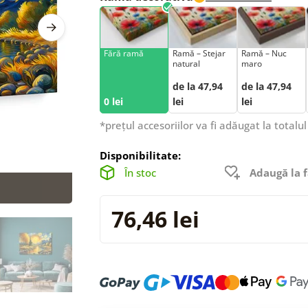
Fără ramă
Ramă – Stejar
Ramă – Nuc
natural
maro
de la 47,94
de la 47,94
0 lei
lei
lei
*prețul accesoriilor va fi adăugat la totalul
Disponibilitate:
În stoc
Adaugă la f
76,46 lei