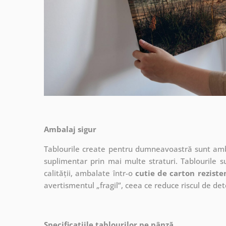
Ambalaj sigur
Tablourile create pentru dumneavoastră sunt ambal
suplimentar prin mai multe straturi.
Tablourile s
calității, ambalate într-o
cutie de carton reziste
avertismentul „fragil”, ceea ce reduce riscul de det
Specificațiile tablourilor pe pânză