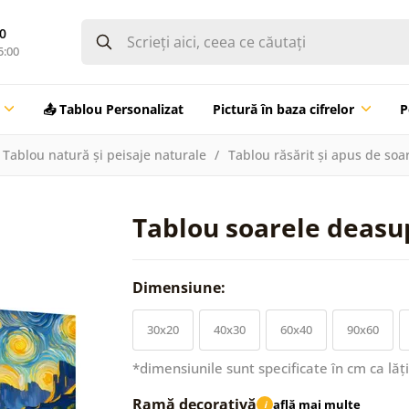
0
5:00
📤 Tablou Personalizat
Pictură în baza cifrelor
P
Tablou natură și peisaje naturale
Tablou răsărit și apus de soa
Tablou soarele deasu
Dimensiune:
30x20
40x30
60x40
90x60
*dimensiunile sunt specificate în cm ca lăț
Ramă decorativă
află mai multe
i