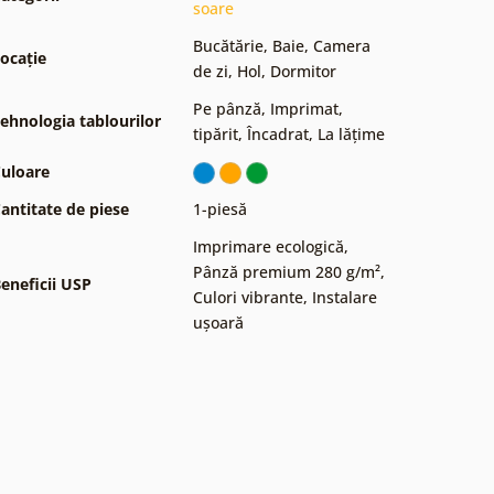
soare
Bucătărie
,
Baie
,
Camera
ocație
de zi
,
Hol
,
Dormitor
Pe pânză
,
Imprimat,
ehnologia tablourilor
tipărit
,
Încadrat
,
La lățime
uloare
antitate de piese
1-piesă
Imprimare ecologică
,
Pânză premium 280 g/m²
,
eneficii USP
Culori vibrante
,
Instalare
ușoară