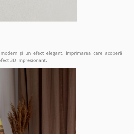
t modern și un efect elegant. Imprimarea care acoperă
 efect 3D impresionant.