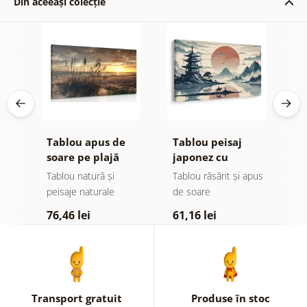
Din aceeași colecție
Tablou apus de
Tablou peisaj
T
u
soare pe plajă
japonez cu
f
călăreț
I
pus
Tablou natură și
Tablou răsărit și apus
T
peisaje naturale
de soare
6
76,46 lei
61,16 lei
Transport gratuit
Produse în stoc