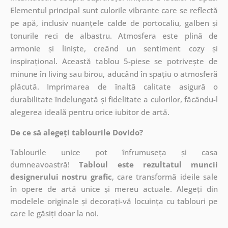
Elementul principal sunt culorile vibrante care se reflectă
pe apă, inclusiv nuanțele calde de portocaliu, galben și
tonurile reci de albastru. Atmosfera este plină de
armonie și liniște, creând un sentiment cozy și
inspirațional. Această tablou 5-piese se potrivește de
minune în living sau birou, aducând în spațiu o atmosferă
plăcută. Imprimarea de înaltă calitate asigură o
durabilitate îndelungată și fidelitate a culorilor, făcându-l
alegerea ideală pentru orice iubitor de artă.
De ce să alegeți tablourile Dovido?
Tablourile unice pot înfrumuseța și casa
dumneavoastră!
Tabloul este rezultatul muncii
designerului nostru grafic
, care
transformă ideile sale
în opere de artă unice și mereu actuale. Alegeți din
modelele originale și decorați-vă locuința cu tablouri pe
care le găsiți doar la noi.