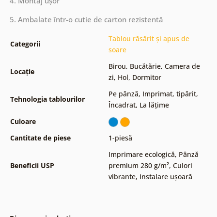
4. Montaj ușor
5. Ambalate într-o cutie de carton rezistentă
Tablou răsărit și apus de
Categorii
soare
Birou
,
Bucătărie
,
Camera de
Locație
zi
,
Hol
,
Dormitor
Pe pânză
,
Imprimat, tipărit
,
Tehnologia tablourilor
Încadrat
,
La lățime
Culoare
Cantitate de piese
1-piesă
Imprimare ecologică
,
Pânză
Beneficii USP
premium 280 g/m²
,
Culori
vibrante
,
Instalare ușoară