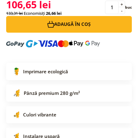
106,65 lei
+
buc
-
133,31 lei
Economisiți
26,66 lei
ADAUGĂ ÎN COȘ
Imprimare ecologică
Pânză premium 280 g/m²
Culori vibrante
Instalare ușoară