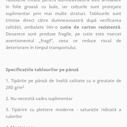
în folie groasă cu bule, iar colțurile sunt protejate
suplimentar prin mai multe straturi.
Tablourile sunt
trimise direct către dumneavoastră după verificarea
calității, ambalate într-o
cutie de carton rezistentă
.
Deoarece sunt produse fragile, pe cutie este marcat
avertismentul „fragil”, ceea ce reduce riscul de
deteriorare în timpul transportului.
Specificațiile tablourilor pe pânză
1. Tipărite pe pânză de înaltă calitate cu o greutate de
2
280 g/m
2. Nu necesită cadru suplimentar
3. Tipărire cu plottere moderne - saturație ridicată a
culorilor