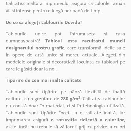
Calitatea înaltă a imprimeului asigură că culorile rămân
vii și intense pentru o lungă perioadă de timp.
De ce să alegeți tablourile Dovido?
Tablourile unice pot înfrumuseța și casa
dumneavoastră!
Tabloul este rezultatul muncii
designerului nostru grafic
, care
transformă ideile sale
în opere de artă unice și mereu actuale. Alegeți din
modelele originale și decorați-vă locuința cu tablouri pe
care le găsiți doar la noi.
Tipărire de cea mai înaltă calitate
Tablourile sunt tipărite pe pânză flexibilă de înaltă
2
calitate, cu o greutate de
280 g/m
. Calitatea tablourilor
nu constă doar în material, ci și în tehnologia utilizată.
Tablourile sunt tipărite încet, la o calitate înaltă, iar
imprimarea asigură
o saturație ridicată a culorilor
,
astfel încât nu trebuie să vă faceți griji cu privire la culori