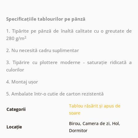
Specificațiile tablourilor pe pânză
1. Tipărite pe pânză de înaltă calitate cu o greutate de
2
280 g/m
2. Nu necesită cadru suplimentar
3. Tipărire cu plottere moderne - saturație ridicată a
culorilor
4. Montaj ușor
5. Ambalate într-o cutie de carton rezistentă
Tablou răsărit și apus de
Categorii
soare
Birou
,
Camera de zi
,
Hol
,
Locație
Dormitor