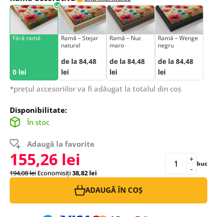
Fără ramă
Ramă – Stejar
Ramă – Nuc
Ramă – Wenge
natural
maro
negru
de la 84,48
de la 84,48
de la 84,48
0 lei
lei
lei
lei
*prețul accesoriilor va fi adăugat la totalul din coș
Disponibilitate:
În stoc
Adaugă la favorite
155,26 lei
+
buc
-
194,08 lei
Economisiți
38,82 lei
ADAUGĂ ÎN COȘ