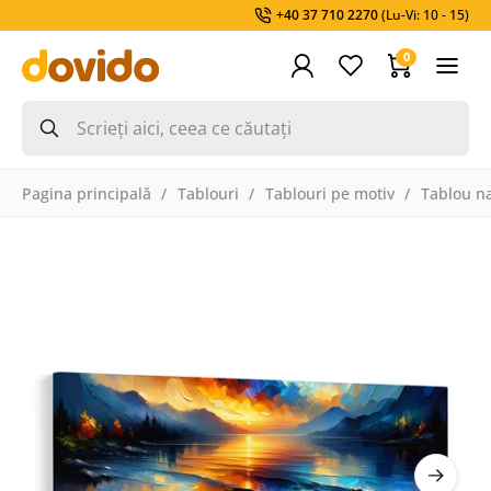
+40 37 710 2270
(Lu-Vi: 10 - 15)
0
Pagina principală
Tablouri
Tablouri pe motiv
Tablou na