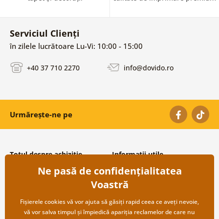
Serviciul Clienți
în zilele lucrătoare Lu-Vi: 10:00 - 15:00
+40 37 710 2270
info@dovido.ro
Urmărește-ne pe
Totul despre achiziție
Informații utile
Ne pasă de confidențialitatea
Condiții și termeni generali
Despre noi
Protecția datelor personale
Întrebări frecvente
Voastră
Transport și modalități de plată
Contacte
Returnare
Cooperare angro
Fișierele cookies vă vor ajuta să găsiți rapid ceea ce aveți nevoie,
vă vor salva timpul și împiedică apariția reclamelor de care nu