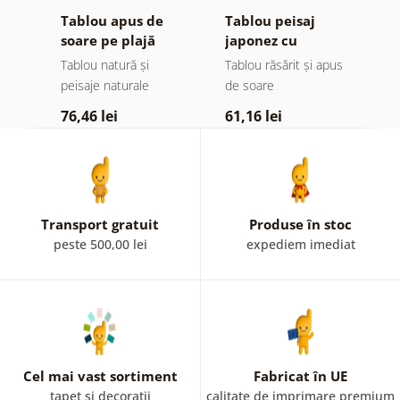
a
Tablou apus de
Tablou peisaj
T
soare pe plajă
japonez cu
s
călăreț
c
Tablou natură și
Tablou răsărit și apus
Ta
peisaje naturale
de soare
d
76,46 lei
61,16 lei
6
Transport gratuit
Produse în stoc
peste 500,00 lei
expediem imediat
Cel mai vast sortiment
Fabricat în UE
tapet și decorații
calitate de imprimare premium