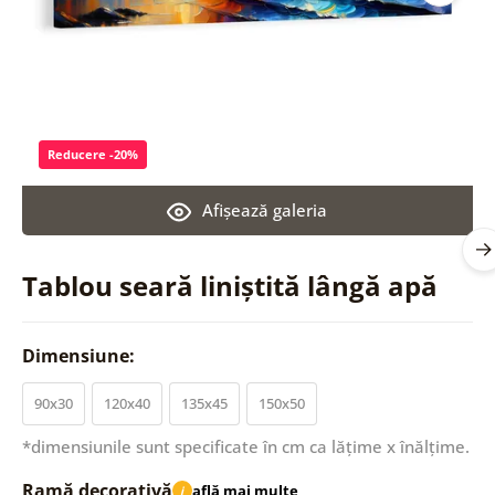
Reducere -20%
Afişează galeria
Tablou seară liniștită lângă apă
Dimensiune:
90x30
120x40
135x45
150x50
*dimensiunile sunt specificate în cm ca lățime x înălțime.
Ramă decorativă
află mai multe
i