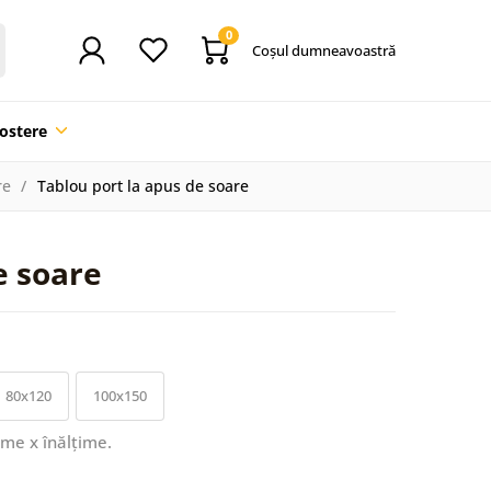
0
Coşul dumneavoastră
ostere
re
Tablou port la apus de soare
e soare
80x120
100x150
ime x înălțime.