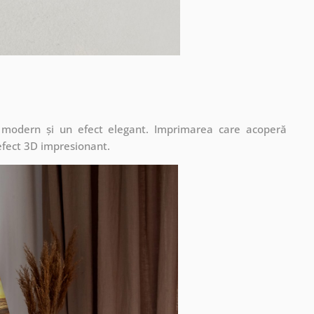
t modern și un efect elegant. Imprimarea care acoperă
 efect 3D impresionant.