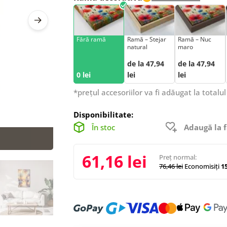
Fără ramă
Ramă – Stejar
Ramă – Nuc
natural
maro
de la 47,94
de la 47,94
0 lei
lei
lei
*prețul accesoriilor va fi adăugat la totalul
Disponibilitate:
În stoc
Adaugă la f
61,16 lei
Preț normal:
76,46 lei
Economisiți
15