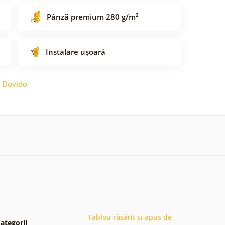
Pânză premium 280 g/m²
Instalare ușoară
:
Dovido
Tablou răsărit și apus de
ategorii