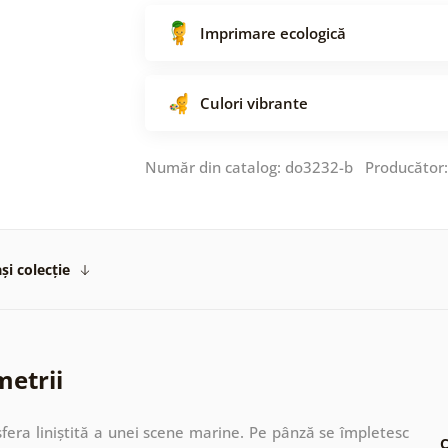
Imprimare ecologică
Culori vibrante
Număr din catalog: do3232-b Producător
și colecție
metrii
fera liniștită a unei scene marine. Pe pânză se împletesc
C