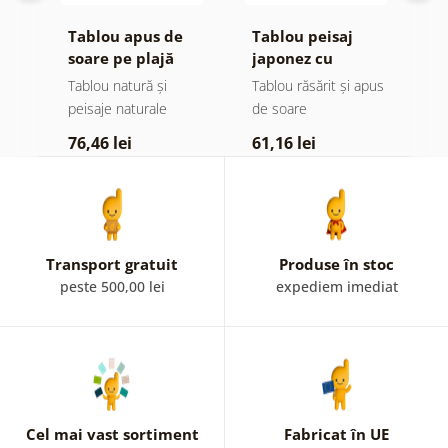
a
Tablou apus de
Tablou peisaj
T
soare pe plajă
japonez cu
s
călăreț
c
Tablou natură și
Tablou răsărit și apus
Ta
peisaje naturale
de soare
d
76,46 lei
61,16 lei
6
Transport gratuit
Produse în stoc
peste 500,00 lei
expediem imediat
Cel mai vast sortiment
Fabricat în UE