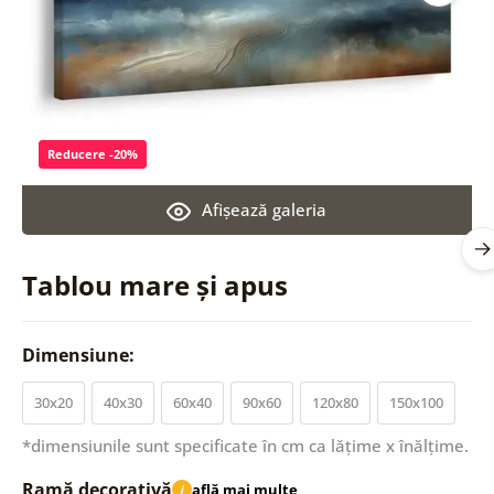
Reducere -20%
Afişează galeria
Tablou mare și apus
Dimensiune:
30x20
40x30
60x40
90x60
120x80
150x100
*dimensiunile sunt specificate în cm ca lățime x înălțime.
Ramă decorativă
află mai multe
i