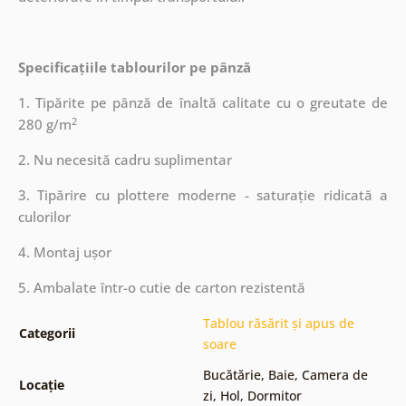
Specificațiile tablourilor pe pânză
1. Tipărite pe pânză de înaltă calitate cu o greutate de
2
280 g/m
2. Nu necesită cadru suplimentar
3. Tipărire cu plottere moderne - saturație ridicată a
culorilor
4. Montaj ușor
5. Ambalate într-o cutie de carton rezistentă
Tablou răsărit și apus de
Categorii
soare
Bucătărie
,
Baie
,
Camera de
Locație
zi
,
Hol
,
Dormitor