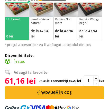
Fără ramă
Ramă – Stejar
Ramă – Nuc
Ramă – Wenge
natural
maro
negru
de la 47,94
de la 47,94
de la 47,94
0 lei
lei
lei
lei
*prețul accesoriilor va fi adăugat la totalul din coș
Disponibilitate:
În stoc
Adaugă la favorite
61,16 lei
+
76,46 lei
Economisiți
15,29 lei
buc
-
ADAUGĂ ÎN COȘ