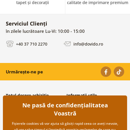
tapet și decorații
calitate de imprimare premium
Serviciul Clienți
în zilele lucrătoare Lu-Vi: 10:00 - 15:00
+40 37 710 2270
info@dovido.ro
Urmărește-ne pe
Totul despre achiziție
Informații utile
Ne pasă de confidențialitatea
Condiții și termeni generali
Despre noi
Protecția datelor personale
Întrebări frecvente
Voastră
Transport și modalități de plată
Contacte
Returnare
Cooperare angro
Fișierele cookies vă vor ajuta să găsiți rapid ceea ce aveți nevoie,
vă vor salva timpul și împiedică apariția reclamelor de care nu