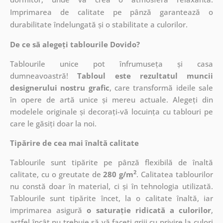
Imprimarea de calitate pe pânză garantează o
durabilitate îndelungată și o stabilitate a culorilor.
De ce să alegeți tablourile Dovido?
Tablourile unice pot înfrumuseța și casa
dumneavoastră!
Tabloul este rezultatul muncii
designerului nostru grafic
, care
transformă ideile sale
în opere de artă unice și mereu actuale. Alegeți din
modelele originale și decorați-vă locuința cu tablouri pe
care le găsiți doar la noi.
Tipărire de cea mai înaltă calitate
Tablourile sunt tipărite pe pânză flexibilă de înaltă
2
calitate, cu o greutate de
280 g/m
. Calitatea tablourilor
nu constă doar în material, ci și în tehnologia utilizată.
Tablourile sunt tipărite încet, la o calitate înaltă, iar
imprimarea asigură
o saturație ridicată a culorilor
,
astfel încât nu trebuie să vă faceți griji cu privire la culori