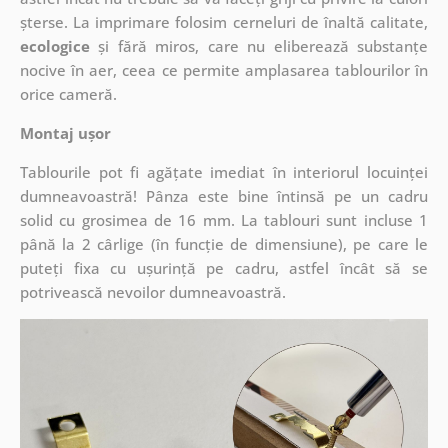
șterse. La imprimare folosim cerneluri de înaltă calitate,
ecologice
și fără miros, care nu eliberează substanțe
nocive în aer, ceea ce permite amplasarea tablourilor în
orice cameră.
Montaj ușor
Tablourile pot fi agățate imediat în interiorul locuinței
dumneavoastră! Pânza este bine întinsă pe un cadru
solid cu grosimea de 16 mm. La tablouri sunt incluse 1
până la 2 cârlige (în funcție de dimensiune), pe care le
puteți fixa cu ușurință pe cadru, astfel încât să se
potrivească nevoilor dumneavoastră.