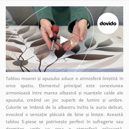
Tablou moarei și apusului aduce o atmosferă liniștită în
orice spațiu. Elementul principal este conexiunea
armonioasă între marea albastră și nuanțele calde ale
apusului, creând un joc superb de lumini și umbre.
Culorile se îmbină de la albastru închis la auriu delicat,
evocând o senzație plăcută de bine și liniște. Această
tablou 5-piese se potrivește perfect în sufragerie sau
dormitor, unde va crea o atmosferă relaxantă.