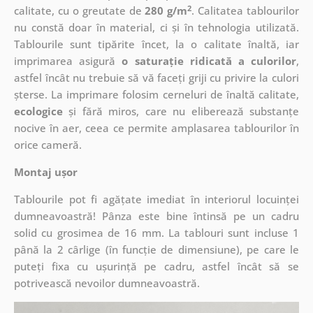
2
calitate, cu o greutate de
280 g/m
. Calitatea tablourilor
nu constă doar în material, ci și în tehnologia utilizată.
Tablourile sunt tipărite încet, la o calitate înaltă, iar
imprimarea asigură
o saturație ridicată a culorilor
,
astfel încât nu trebuie să vă faceți griji cu privire la culori
șterse. La imprimare folosim cerneluri de înaltă calitate,
ecologice
și fără miros, care nu eliberează substanțe
nocive în aer, ceea ce permite amplasarea tablourilor în
orice cameră.
Montaj ușor
Tablourile pot fi agățate imediat în interiorul locuinței
dumneavoastră! Pânza este bine întinsă pe un cadru
solid cu grosimea de 16 mm. La tablouri sunt incluse 1
până la 2 cârlige (în funcție de dimensiune), pe care le
puteți fixa cu ușurință pe cadru, astfel încât să se
potrivească nevoilor dumneavoastră.