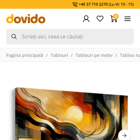
+40 37 710 2270
(Lu-Vi: 10 - 15)
0
Pagina principală
Tablouri
Tablouri pe motiv
Tablou na