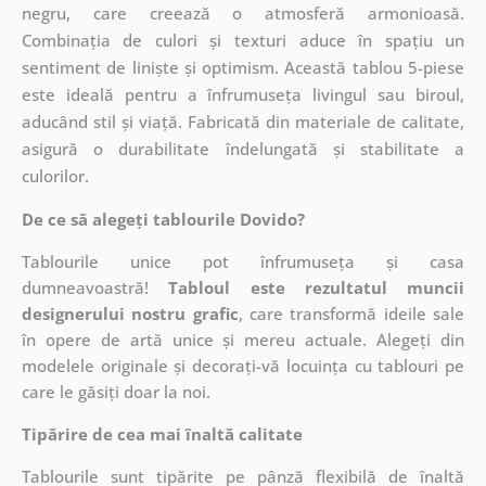
negru, care creează o atmosferă armonioasă.
Combinația de culori și texturi aduce în spațiu un
sentiment de liniște și optimism. Această tablou 5-piese
este ideală pentru a înfrumuseța livingul sau biroul,
aducând stil și viață. Fabricată din materiale de calitate,
asigură o durabilitate îndelungată și stabilitate a
culorilor.
De ce să alegeți tablourile Dovido?
Tablourile unice pot înfrumuseța și casa
dumneavoastră!
Tabloul este rezultatul muncii
designerului nostru grafic
, care
transformă ideile sale
în opere de artă unice și mereu actuale. Alegeți din
modelele originale și decorați-vă locuința cu tablouri pe
care le găsiți doar la noi.
Tipărire de cea mai înaltă calitate
Tablourile sunt tipărite pe pânză flexibilă de înaltă