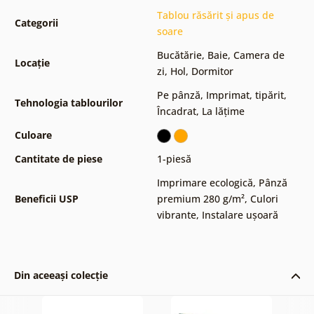
Tablou răsărit și apus de
Categorii
soare
Bucătărie
,
Baie
,
Camera de
Locație
zi
,
Hol
,
Dormitor
Pe pânză
,
Imprimat, tipărit
,
Tehnologia tablourilor
Încadrat
,
La lățime
Culoare
Cantitate de piese
1-piesă
Imprimare ecologică
,
Pânză
Beneficii USP
premium 280 g/m²
,
Culori
vibrante
,
Instalare ușoară
Din aceeași colecție