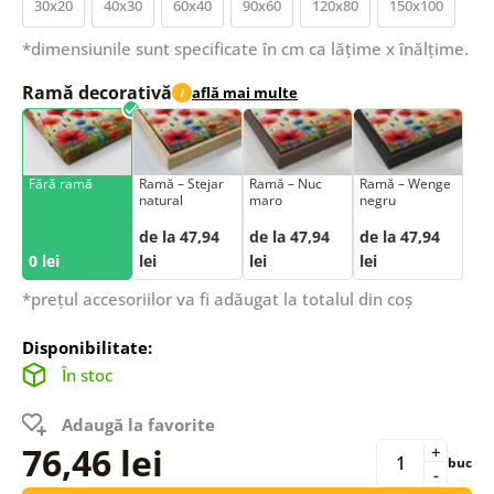
30x20
40x30
60x40
90x60
120x80
150x100
*dimensiunile sunt specificate în cm ca lățime x înălțime.
Ramă decorativă
află mai multe
i
Fără ramă
Ramă – Stejar
Ramă – Nuc
Ramă – Wenge
natural
maro
negru
de la 47,94
de la 47,94
de la 47,94
0 lei
lei
lei
lei
*prețul accesoriilor va fi adăugat la totalul din coș
Disponibilitate:
În stoc
Adaugă la favorite
76,46 lei
+
buc
-