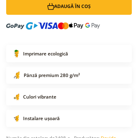
ADAUGĂ ÎN COȘ
Imprimare ecologică
Pânză premium 280 g/m²
Culori vibrante
Instalare ușoară
Număr din catalog: do3408-a Producător:
Dovido