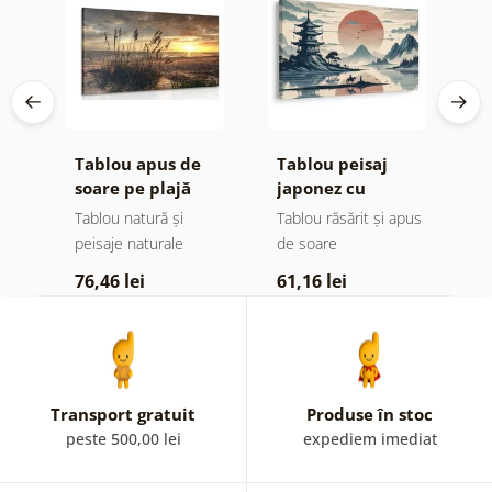
Tablou apus de
Tablou peisaj
T
soare pe plajă
japonez cu
f
călăreț
I
Tablou natură și
Tablou răsărit și apus
T
peisaje naturale
de soare
6
76,46 lei
61,16 lei
Transport gratuit
Produse în stoc
peste 500,00 lei
expediem imediat