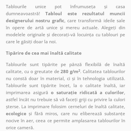
Tablourile unice pot înfrumuseța și casa
dumneavoastră!
Tabloul este rezultatul muncii
designerului nostru grafic
, care
transformă ideile sale
în opere de artă unice și mereu actuale. Alegeți din
modelele originale și decorați-vă locuința cu tablouri pe
care le găsiți doar la noi.
Tipărire de cea mai înaltă calitate
Tablourile sunt tipărite pe pânză flexibilă de înaltă
2
calitate, cu o greutate de
280 g/m
. Calitatea tablourilor
nu constă doar în material, ci și în tehnologia utilizată.
Tablourile sunt tipărite încet, la o calitate înaltă, iar
imprimarea asigură
o saturație ridicată a culorilor
,
astfel încât nu trebuie să vă faceți griji cu privire la culori
șterse. La imprimare folosim cerneluri de înaltă calitate,
ecologice
și fără miros, care nu eliberează substanțe
nocive în aer, ceea ce permite amplasarea tablourilor în
orice cameră.