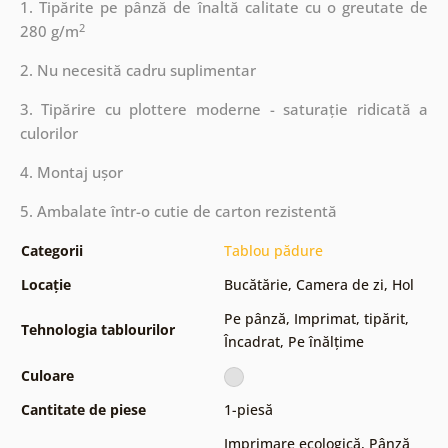
1. Tipărite pe pânză de înaltă calitate cu o greutate de
2
280 g/m
2. Nu necesită cadru suplimentar
3. Tipărire cu plottere moderne - saturație ridicată a
culorilor
4. Montaj ușor
5. Ambalate într-o cutie de carton rezistentă
Categorii
Tablou pădure
Locație
Bucătărie
,
Camera de zi
,
Hol
Pe pânză
,
Imprimat, tipărit
,
Tehnologia tablourilor
Încadrat
,
Pe înălțime
Culoare
Cantitate de piese
1-piesă
Imprimare ecologică
,
Pânză