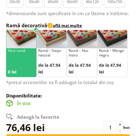
20x30
30x40
40x60
60x90
80x120
100x150
*dimensiunile sunt specificate în cm ca lățime x înălțime.
Ramă decorativă
află mai multe
i
Fără ramă
Ramă – Stejar
Ramă – Nuc
Ramă – Wenge
natural
maro
negru
de la 47,94
de la 47,94
de la 47,94
0 lei
lei
lei
lei
*prețul accesoriilor va fi adăugat la totalul din coș
Disponibilitate:
În stoc
Adaugă la favorite
76,46 lei
+
buc
-