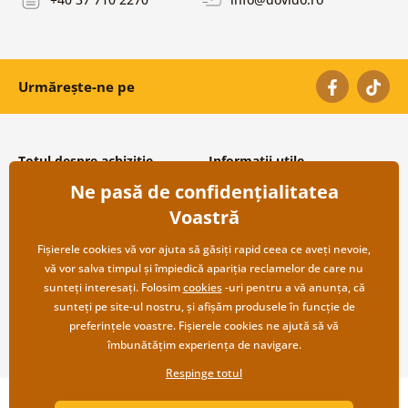
Urmărește-ne pe
Totul despre achiziție
Informații utile
Ne pasă de confidențialitatea
Condiții și termeni generali
Despre noi
Protecția datelor personale
Întrebări frecvente
Voastră
Transport și modalități de plată
Contacte
Returnare
Cooperare angro
Fișierele cookies vă vor ajuta să găsiți rapid ceea ce aveți nevoie,
vă vor salva timpul și împiedică apariția reclamelor de care nu
sunteți interesați. Folosim
cookies
-uri pentru a vă anunța, că
sunteți pe site-ul nostru, și afișăm produsele în funcție de
preferințele voastre. Fișierele cookies ne ajută să vă
îmbunătățim experiența de navigare.
Respinge totul
Copyright ©2019 © Dovido.ro.