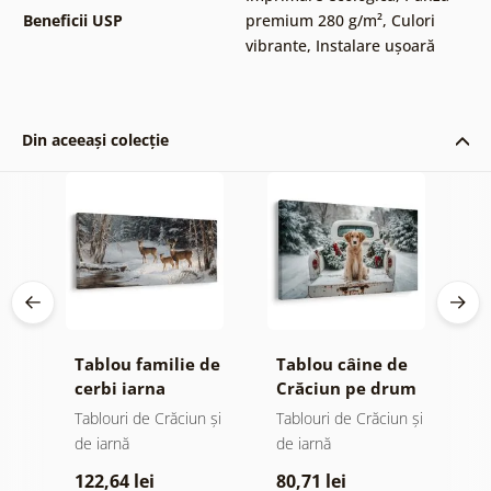
Beneficii USP
premium 280 g/m²
,
Culori
vibrante
,
Instalare ușoară
Din aceeași colecție
Tablou familie de
Tablou câine de
T
e
cerbi iarna
Crăciun pe drum
m
înzăpezit
l
Tablouri de Crăciun și
Tablouri de Crăciun și
T
de iarnă
de iarnă
7
122,64 lei
80,71 lei