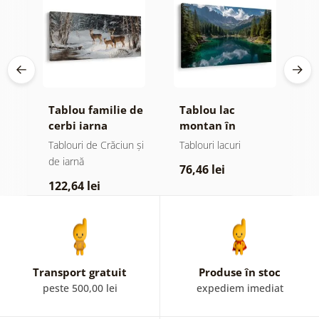
Tablou familie de
Tablou lac
T
cerbi iarna
montan în
m
pădure
l
Tablouri de Crăciun și
Tablouri lacuri
T
de iarnă
76,46 lei
7
122,64 lei
Transport gratuit
Produse în stoc
peste 500,00 lei
expediem imediat