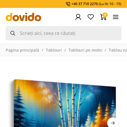
+40 37 710 2270
(Lu-Vi: 10 - 15)
0
Pagina principală
Tablouri
Tablouri pe motiv
Tablou na