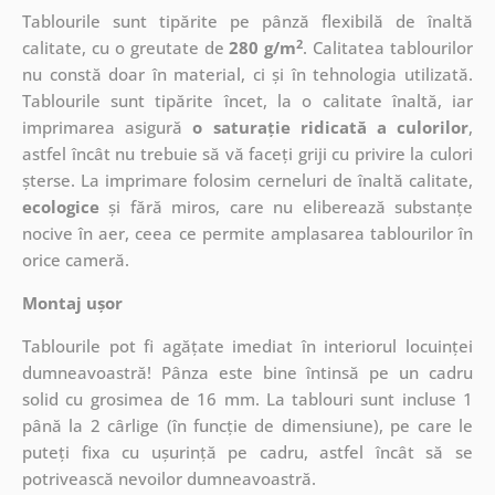
Tablourile sunt tipărite pe pânză flexibilă de înaltă
2
calitate, cu o greutate de
280 g/m
. Calitatea tablourilor
nu constă doar în material, ci și în tehnologia utilizată.
Tablourile sunt tipărite încet, la o calitate înaltă, iar
imprimarea asigură
o saturație ridicată a culorilor
,
astfel încât nu trebuie să vă faceți griji cu privire la culori
șterse. La imprimare folosim cerneluri de înaltă calitate,
ecologice
și fără miros, care nu eliberează substanțe
nocive în aer, ceea ce permite amplasarea tablourilor în
orice cameră.
Montaj ușor
Tablourile pot fi agățate imediat în interiorul locuinței
dumneavoastră! Pânza este bine întinsă pe un cadru
solid cu grosimea de 16 mm. La tablouri sunt incluse 1
până la 2 cârlige (în funcție de dimensiune), pe care le
puteți fixa cu ușurință pe cadru, astfel încât să se
potrivească nevoilor dumneavoastră.