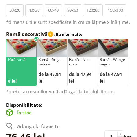
30x20
40x30
60x40
90x60
120x80
150x100
*dimensiunile sunt specificate în cm ca lățime x înălțime.
Ramă decorativă
află mai multe
i
Fără ramă
Ramă – Stejar
Ramă – Nuc
Ramă – Wenge
natural
maro
negru
de la 47,94
de la 47,94
de la 47,94
0 lei
lei
lei
lei
*prețul accesoriilor va fi adăugat la totalul din coș
Disponibilitate:
În stoc
Adaugă la favorite
76,46 lei
+
buc