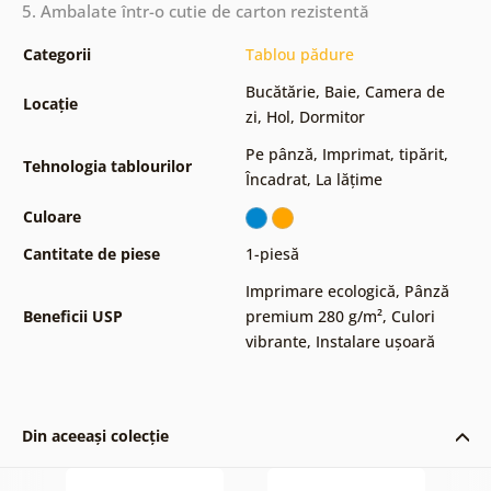
5. Ambalate într-o cutie de carton rezistentă
Categorii
Tablou pădure
Bucătărie
,
Baie
,
Camera de
Locație
zi
,
Hol
,
Dormitor
Pe pânză
,
Imprimat, tipărit
,
Tehnologia tablourilor
Încadrat
,
La lățime
Culoare
Cantitate de piese
1-piesă
Imprimare ecologică
,
Pânză
Beneficii USP
premium 280 g/m²
,
Culori
vibrante
,
Instalare ușoară
Din aceeași colecție