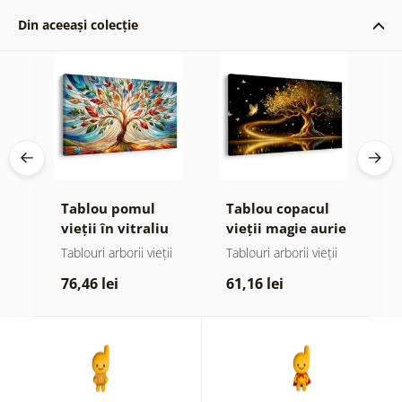
Din aceeași colecție
Tablou pomul
Tablou copacul
T
or
vieții în vitraliu
vieții magie aurie
s
colorat
ii
Tablouri arborii vieții
Tablouri arborii vieții
T
p
76,46 lei
61,16 lei
7