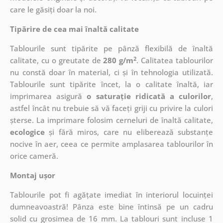
care le găsiți doar la noi.
Tipărire de cea mai înaltă calitate
Tablourile sunt tipărite pe pânză flexibilă de înaltă
2
calitate, cu o greutate de
280 g/m
. Calitatea tablourilor
nu constă doar în material, ci și în tehnologia utilizată.
Tablourile sunt tipărite încet, la o calitate înaltă, iar
imprimarea asigură
o saturație ridicată a culorilor
,
astfel încât nu trebuie să vă faceți griji cu privire la culori
șterse. La imprimare folosim cerneluri de înaltă calitate,
ecologice
și fără miros, care nu eliberează substanțe
nocive în aer, ceea ce permite amplasarea tablourilor în
orice cameră.
Montaj ușor
Tablourile pot fi agățate imediat în interiorul locuinței
dumneavoastră! Pânza este bine întinsă pe un cadru
solid cu grosimea de 16 mm. La tablouri sunt incluse 1