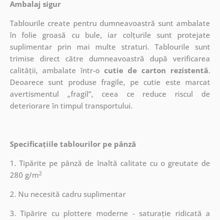
Ambalaj sigur
Tablourile create pentru dumneavoastră sunt ambalate
în folie groasă cu bule, iar colțurile sunt protejate
suplimentar prin mai multe straturi.
Tablourile sunt
trimise direct către dumneavoastră după verificarea
calității, ambalate într-o
cutie de carton rezistentă
.
Deoarece sunt produse fragile, pe cutie este marcat
avertismentul „fragil”, ceea ce reduce riscul de
deteriorare în timpul transportului.
Specificațiile tablourilor pe pânză
1. Tipărite pe pânză de înaltă calitate cu o greutate de
2
280 g/m
2. Nu necesită cadru suplimentar
3. Tipărire cu plottere moderne - saturație ridicată a