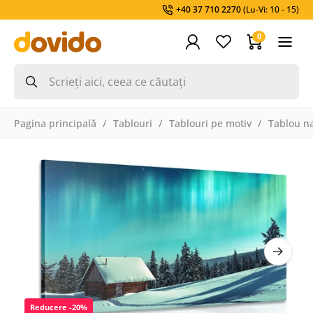
+40 37 710 2270
(Lu-Vi: 10 - 15)
0
Pagina principală
Tablouri
Tablouri pe motiv
Tablou na
Reducere -20%