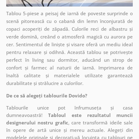
Tablou 5-piese a peisaj de iarnă de poveste surprinde o
scenă pitorească cu o cabană din lemn înconjurată de
copaci acoperiți de zăpadă. Culorile reci de albastru și
verde domină, creând o atmosferă magică cu aurora pe
cer. Sentimentul de liniște și visare oferă un mediu ideal
pentru relaxare și odihnă. Această tablou se potrivește
perfect în living sau dormitor, aducând un strop de
confort și farmec al naturii de iarnă. Imprimarea de
înaltă calitate și materialele utilizate garantează
durabilitate și strălucire a culorilor.
De ce să alegeți tablourile Dovido?
Tablourile unice pot înfrumuseța și casa
dumneavoastră!
Tabloul este rezultatul muncii
designerului nostru grafic
, care
transformă ideile sale
în opere de artă unice și mereu actuale. Alegeți din
modelele originale și decorați-vă locuința cu tablouri pe