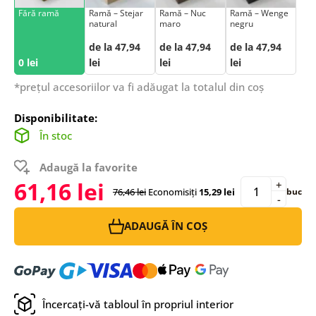
Fără ramă
Ramă – Stejar
Ramă – Nuc
Ramă – Wenge
natural
maro
negru
de la 47,94
de la 47,94
de la 47,94
0 lei
lei
lei
lei
*prețul accesoriilor va fi adăugat la totalul din coș
Disponibilitate:
În stoc
Adaugă la favorite
61,16 lei
+
76,46 lei
Economisiți
15,29 lei
buc
-
ADAUGĂ ÎN COȘ
Încercați-vă tabloul în propriul interior