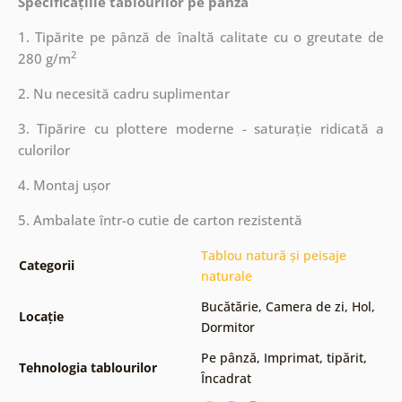
Specificațiile tablourilor pe pânză
1. Tipărite pe pânză de înaltă calitate cu o greutate de
2
280 g/m
2. Nu necesită cadru suplimentar
3. Tipărire cu plottere moderne - saturație ridicată a
culorilor
4. Montaj ușor
5. Ambalate într-o cutie de carton rezistentă
Tablou natură și peisaje
Categorii
naturale
Bucătărie
,
Camera de zi
,
Hol
,
Locație
Dormitor
Pe pânză
,
Imprimat, tipărit
,
Tehnologia tablourilor
Încadrat