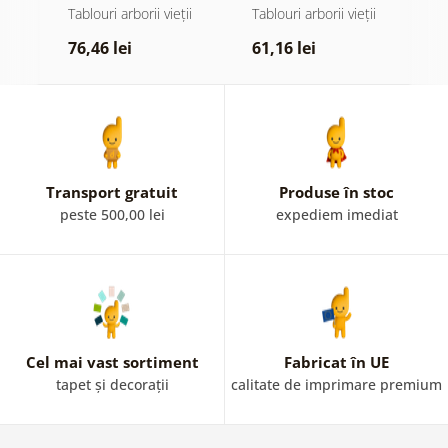
colorat
ii
Tablouri arborii vieții
Tablouri arborii vieții
T
p
76,46 lei
61,16 lei
7
Transport gratuit
Produse în stoc
peste 500,00 lei
expediem imediat
Cel mai vast sortiment
Fabricat în UE
tapet și decorații
calitate de imprimare premium