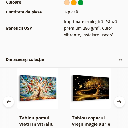
Culoare
Cantitate de piese
1-piesă
Imprimare ecologică
,
Pânză
Beneficii USP
premium 280 g/m²
,
Culori
vibrante
,
Instalare ușoară
Din aceeași colecție
Tablou pomul
Tablou copacul
T
or
vieții în vitraliu
vieții magie aurie
s