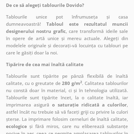
De ce să alegeți tablourile Dovido?
Tablourile unice pot înfrumuseța și casa
dumneavoastră!
Tabloul este rezultatul muncii
designerului nostru grafic
, care
transformă ideile sale
în opere de artă unice și mereu actuale. Alegeți din
modelele originale și decorați-vă locuința cu tablouri pe
care le găsiți doar la noi.
Tipărire de cea mai înaltă calitate
Tablourile sunt tipărite pe pânză flexibilă de înaltă
2
calitate, cu o greutate de
280 g/m
. Calitatea tablourilor
nu constă doar în material, ci și în tehnologia utilizată.
Tablourile sunt tipărite încet, la o calitate înaltă, iar
imprimarea asigură
o saturație ridicată a culorilor
,
astfel încât nu trebuie să vă faceți griji cu privire la culori
șterse. La imprimare folosim cerneluri de înaltă calitate,
ecologice
și fără miros, care nu eliberează substanțe
nocive în aer, ceea ce permite amplasarea tablourilor în