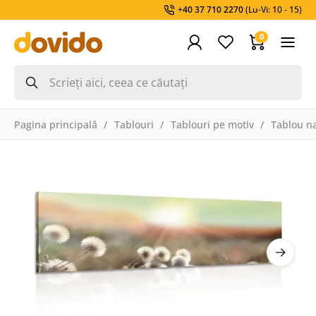
+40 37 710 2270
(Lu-Vi: 10 - 15)
0
Pagina principală
Tablouri
Tablouri pe motiv
Tablou na