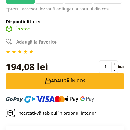
*prețul accesoriilor va fi adăugat la totalul din coș
Disponibilitate:
În stoc
Adaugă la favorite
194,08 lei
+
buc
-
ADAUGĂ ÎN COȘ
Încercați-vă tabloul în propriul interior