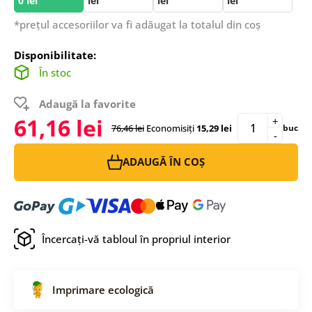
0 lei
lei
lei
lei
*prețul accesoriilor va fi adăugat la totalul din coș
Disponibilitate:
În stoc
Adaugă la favorite
61,16 lei
+
76,46 lei
Economisiți
15,29 lei
buc
-
ADAUGĂ ÎN COȘ
Încercați-vă tabloul în propriul interior
Imprimare ecologică