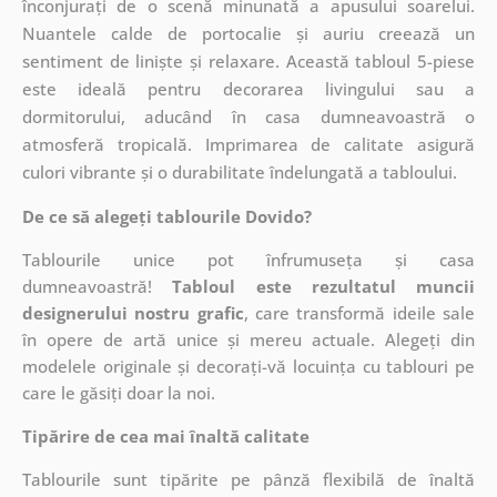
înconjurați de o scenă minunată a apusului soarelui.
Nuantele calde de portocalie și auriu creează un
sentiment de liniște și relaxare. Această tabloul 5-piese
este ideală pentru decorarea livingului sau a
dormitorului, aducând în casa dumneavoastră o
atmosferă tropicală. Imprimarea de calitate asigură
culori vibrante și o durabilitate îndelungată a tabloului.
De ce să alegeți tablourile Dovido?
Tablourile unice pot înfrumuseța și casa
dumneavoastră!
Tabloul este rezultatul muncii
designerului nostru grafic
, care
transformă ideile sale
în opere de artă unice și mereu actuale. Alegeți din
modelele originale și decorați-vă locuința cu tablouri pe
care le găsiți doar la noi.
Tipărire de cea mai înaltă calitate
Tablourile sunt tipărite pe pânză flexibilă de înaltă