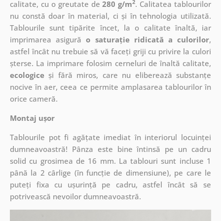
2
calitate, cu o greutate de
280 g/m
. Calitatea tablourilor
nu constă doar în material, ci și în tehnologia utilizată.
Tablourile sunt tipărite încet, la o calitate înaltă, iar
imprimarea asigură
o saturație ridicată a culorilor
,
astfel încât nu trebuie să vă faceți griji cu privire la culori
șterse. La imprimare folosim cerneluri de înaltă calitate,
ecologice
și fără miros, care nu eliberează substanțe
nocive în aer, ceea ce permite amplasarea tablourilor în
orice cameră.
Montaj ușor
Tablourile pot fi agățate imediat în interiorul locuinței
dumneavoastră! Pânza este bine întinsă pe un cadru
solid cu grosimea de 16 mm. La tablouri sunt incluse 1
până la 2 cârlige (în funcție de dimensiune), pe care le
puteți fixa cu ușurință pe cadru, astfel încât să se
potrivească nevoilor dumneavoastră.