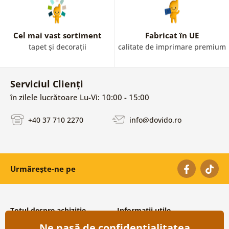
Cel mai vast sortiment
Fabricat în UE
tapet și decorații
calitate de imprimare premium
Serviciul Clienți
în zilele lucrătoare Lu-Vi: 10:00 - 15:00
+40 37 710 2270
info@dovido.ro
Urmărește-ne pe
Totul despre achiziție
Informații utile
Ne pasă de confidențialitatea
Condiții și termeni generali
Despre noi