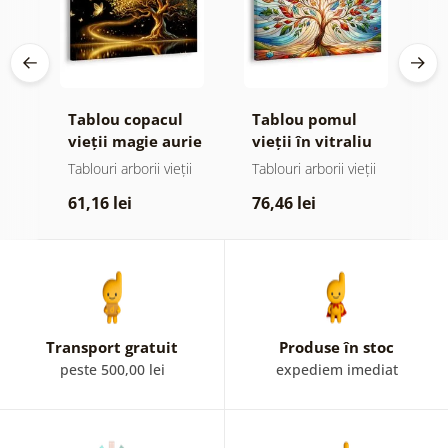
Tablou copacul
Tablou pomul
T
vieții magie aurie
vieții în vitraliu
s
colorat
ii
Tablouri arborii vieții
Tablouri arborii vieții
T
p
61,16 lei
76,46 lei
7
Transport gratuit
Produse în stoc
peste 500,00 lei
expediem imediat