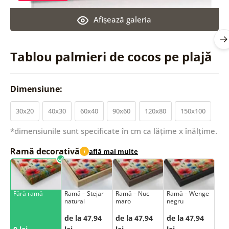
Afişează galeria
Tablou palmieri de cocos pe plajă
Dimensiune:
30x20
40x30
60x40
90x60
120x80
150x100
*dimensiunile sunt specificate în cm ca lățime x înălțime.
Ramă decorativă
află mai multe
i
Fără ramă
Ramă – Stejar
Ramă – Nuc
Ramă – Wenge
natural
maro
negru
de la 47,94
de la 47,94
de la 47,94