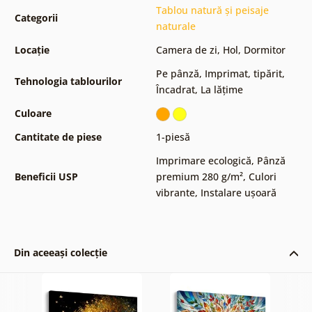
Tablou natură și peisaje
Categorii
naturale
Locație
Camera de zi
,
Hol
,
Dormitor
Pe pânză
,
Imprimat, tipărit
,
Tehnologia tablourilor
Încadrat
,
La lățime
Culoare
Cantitate de piese
1-piesă
Imprimare ecologică
,
Pânză
Beneficii USP
premium 280 g/m²
,
Culori
vibrante
,
Instalare ușoară
Din aceeași colecție