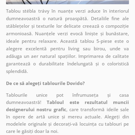
Tablou stébla trávy în nuanțe verzi aduce în interiorul
dumneavoastră o natură proaspătă. Detaliile fine ale
stăblețelor și texturile lor delicate creează o compoziție
armonioasă. Nuanțele verzi evocă liniște și bunăstare,
ideale pentru relaxare. Această tablou 5-piese este o
alegere excelentă pentru living sau birou, unde va
adăuga un aer natural spațiilor. Imprimarea de calitate
garantează o durabilitate îndelungată și o coloristică
splendidă.
De ce să alegeți tablourile Dovido?
Tablourile unice pot înfrumuseța și casa
dumneavoastră!
Tabloul este rezultatul muncii
designerului nostru grafic
, care
transformă ideile sale
în opere de artă unice și mereu actuale. Alegeți din
modelele originale și decorați-vă locuința cu tablouri pe
care le găsiți doar la noi.