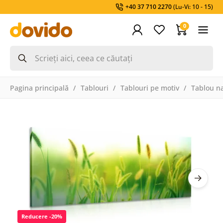
+40 37 710 2270
(Lu-Vi: 10 - 15)
0
Pagina principală
Tablouri
Tablouri pe motiv
Tablou na
Reducere -20%