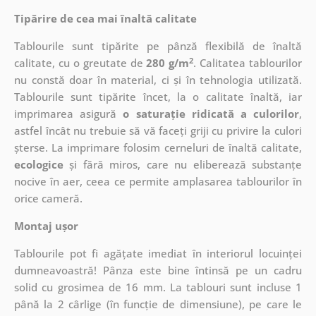
Tipărire de cea mai înaltă calitate
Tablourile sunt tipărite pe pânză flexibilă de înaltă
2
calitate, cu o greutate de
280 g/m
. Calitatea tablourilor
nu constă doar în material, ci și în tehnologia utilizată.
Tablourile sunt tipărite încet, la o calitate înaltă, iar
imprimarea asigură
o saturație ridicată a culorilor
,
astfel încât nu trebuie să vă faceți griji cu privire la culori
șterse. La imprimare folosim cerneluri de înaltă calitate,
ecologice
și fără miros, care nu eliberează substanțe
nocive în aer, ceea ce permite amplasarea tablourilor în
orice cameră.
Montaj ușor
Tablourile pot fi agățate imediat în interiorul locuinței
dumneavoastră! Pânza este bine întinsă pe un cadru
solid cu grosimea de 16 mm. La tablouri sunt incluse 1
până la 2 cârlige (în funcție de dimensiune), pe care le