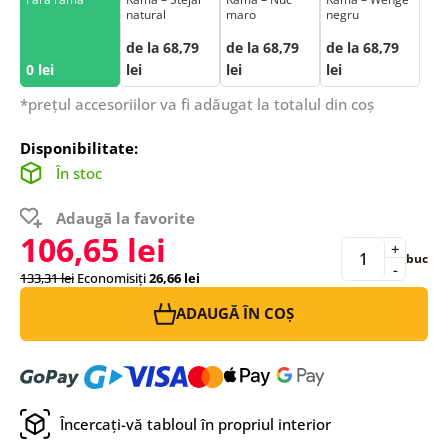
natural
maro
negru
de la 68,79
de la 68,79
de la 68,79
0 lei
lei
lei
lei
*prețul accesoriilor va fi adăugat la totalul din coș
Disponibilitate:
În stoc
Adaugă la favorite
106,65 lei
+
buc
-
133,31 lei
Economisiți
26,66 lei
ADAUGĂ ÎN COȘ
Încercați-vă tabloul în propriul interior