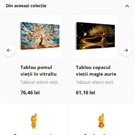
Din aceeași colecție
Tablou pomul
Tablou copacul
T
or
vieții în vitraliu
vieții magie aurie
s
colorat
ii
Tablouri arborii vieții
Tablouri arborii vieții
T
p
76,46 lei
61,16 lei
7