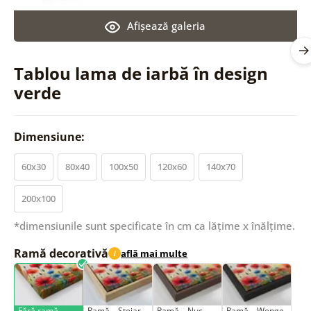
Afişează galeria
Tablou lama de iarbă în design
verde
Dimensiune:
60x30
80x40
100x50
120x60
140x70
200x100
*dimensiunile sunt specificate în cm ca lățime x înălțime.
Ramă decorativă
află mai multe
i
Fără ramă
Ramă – Stejar
Ramă – Nuc
Ramă – Wenge