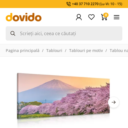
+40 37 710 2270
(Lu-Vi: 10 - 15)
0
Pagina principală
Tablouri
Tablouri pe motiv
Tablou na