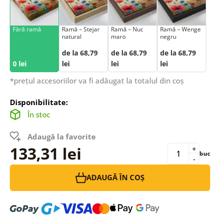
Fără ramă
Ramă – Stejar
Ramă – Nuc
Ramă – Wenge
natural
maro
negru
de la 68,79
de la 68,79
de la 68,79
0 lei
lei
lei
lei
*prețul accesoriilor va fi adăugat la totalul din coș
Disponibilitate:
În stoc
Adaugă la favorite
133,31 lei
+
buc
-
ADAUGĂ ÎN COȘ