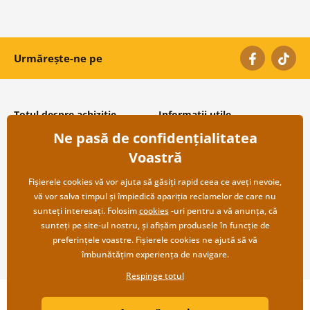
Urmărește-ne pe
Totul despre achiziție
Informații utile
Ne pasă de confidențialitatea
Condiții și termeni generali
Despre noi
Protecția datelor personale
Întrebări frecvente
Voastră
Transport și modalități de plată
Contacte
Returnare
Cooperare angro
Fișierele cookies vă vor ajuta să găsiți rapid ceea ce aveți nevoie,
vă vor salva timpul și împiedică apariția reclamelor de care nu
sunteți interesați. Folosim
cookies
-uri pentru a vă anunța, că
sunteți pe site-ul nostru, și afișăm produsele în funcție de
preferințele voastre. Fișierele cookies ne ajută să vă
îmbunătățim experiența de navigare.
Respinge totul
Copyright ©2019 © Dovido.ro.