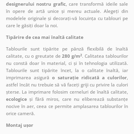
designerului nostru grafic
, care
transformă ideile sale
în opere de artă unice și mereu actuale. Alegeți din
modelele originale și decorați-vă locuința cu tablouri pe
care le găsiți doar la noi.
Tipărire de cea mai înaltă calitate
Tablourile sunt tipărite pe pânză flexibilă de înaltă
2
calitate, cu o greutate de
280 g/m
. Calitatea tablourilor
nu constă doar în material, ci și în tehnologia utilizată.
Tablourile sunt tipărite încet, la o calitate înaltă, iar
imprimarea asigură
o saturație ridicată a culorilor
,
astfel încât nu trebuie să vă faceți griji cu privire la culori
șterse. La imprimare folosim cerneluri de înaltă calitate,
ecologice
și fără miros, care nu eliberează substanțe
nocive în aer, ceea ce permite amplasarea tablourilor în
orice cameră.
Montaj ușor