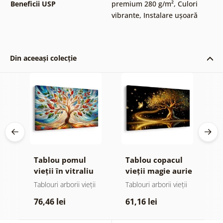
Beneficii USP
premium 280 g/m²
,
Culori
vibrante
,
Instalare ușoară
Din aceeași colecție
Tablou pomul
Tablou copacul
T
or
vieții în vitraliu
vieții magie aurie
s
colorat
ii
Tablouri arborii vieții
Tablouri arborii vieții
T
p
76,46 lei
61,16 lei
7