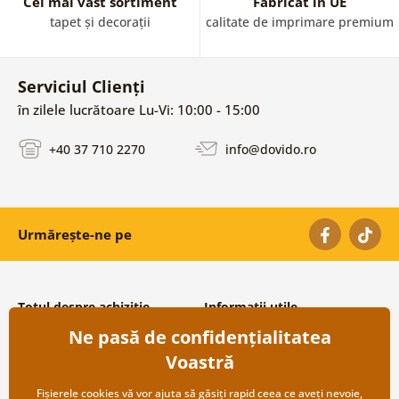
Cel mai vast sortiment
Fabricat în UE
tapet și decorații
calitate de imprimare premium
Serviciul Clienți
în zilele lucrătoare Lu-Vi: 10:00 - 15:00
+40 37 710 2270
info@dovido.ro
Urmărește-ne pe
Totul despre achiziție
Informații utile
Ne pasă de confidențialitatea
Condiții și termeni generali
Despre noi
Protecția datelor personale
Întrebări frecvente
Voastră
Transport și modalități de plată
Contacte
Returnare
Cooperare angro
Fișierele cookies vă vor ajuta să găsiți rapid ceea ce aveți nevoie,