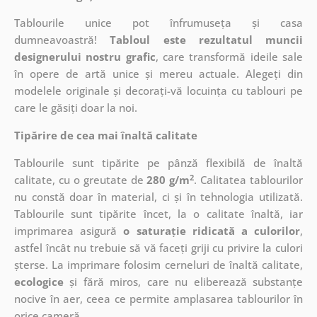
Tablourile unice pot înfrumuseța și casa
dumneavoastră!
Tabloul este rezultatul muncii
designerului nostru grafic
, care
transformă ideile sale
în opere de artă unice și mereu actuale. Alegeți din
modelele originale și decorați-vă locuința cu tablouri pe
care le găsiți doar la noi.
Tipărire de cea mai înaltă calitate
Tablourile sunt tipărite pe pânză flexibilă de înaltă
2
calitate, cu o greutate de
280 g/m
. Calitatea tablourilor
nu constă doar în material, ci și în tehnologia utilizată.
Tablourile sunt tipărite încet, la o calitate înaltă, iar
imprimarea asigură
o saturație ridicată a culorilor
,
astfel încât nu trebuie să vă faceți griji cu privire la culori
șterse. La imprimare folosim cerneluri de înaltă calitate,
ecologice
și fără miros, care nu eliberează substanțe
nocive în aer, ceea ce permite amplasarea tablourilor în
orice cameră.