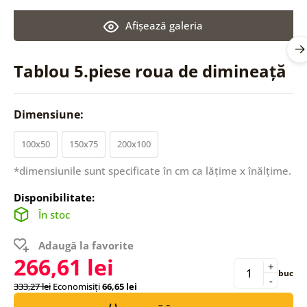
Afişează galeria
Tablou 5.piese roua de dimineață
Dimensiune:
100x50
150x75
200x100
*dimensiunile sunt specificate în cm ca lățime x înălțime.
Disponibilitate:
În stoc
Adaugă la favorite
266,61 lei
+
buc
-
333,27 lei
Economisiți
66,65 lei