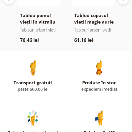
Tablou pomul
Tablou copacul
T
or
vieții în vitraliu
vieții magie aurie
s
colorat
ii
Tablouri arborii vieții
Tablouri arborii vieții
T
p
76,46 lei
61,16 lei
7
Transport gratuit
Produse în stoc
peste 500,00 lei
expediem imediat