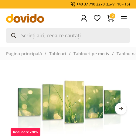
+40 37 710 2270
(Lu-Vi: 10 - 15)
0
Pagina principală
Tablouri
Tablouri pe motiv
Tablou na
Reducere -20%